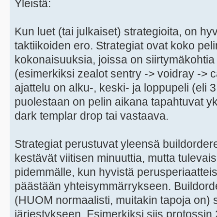
Yleistä:
Kun luet (tai julkaiset) strategioita, on 
taktiikoiden ero. Strategiat ovat koko pel
kokonaisuuksia, joissa on siirtymäkohtia 
(esimerkiksi zealot sentry -> voidray -> c
ajattelu on alku-, keski- ja loppupeli (eli 3
puolestaan on pelin aikana tapahtuvat yk
dark templar drop tai vastaava.
Strategiat perustuvat yleensä buildordere
kestävät viitisen minuuttia, mutta tulev
pidemmälle, kun hyvistä perusperiaatteist
päästään yhteisymmärrykseen. Buildorder
(HUOM normaalisti, muitakin tapoja on)
järjestykseen. Esimerkiksi siis protossin