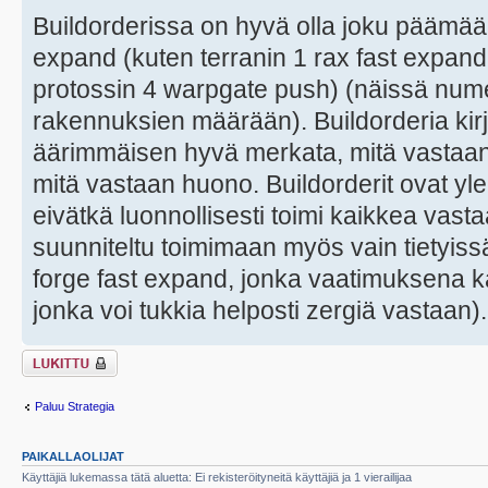
Buildorderissa on hyvä olla joku päämäär
expand (kuten terranin 1 rax fast expand
protossin 4 warpgate push) (näissä numer
rakennuksien määrään). Buildorderia kir
äärimmäisen hyvä merkata, mitä vastaan t
mitä vastaan huono. Buildorderit ovat yl
eivätkä luonnollisesti toimi kaikkea vast
suunniteltu toimimaan myös vain tietyis
forge fast expand, jonka vaatimuksena
jonka voi tukkia helposti zergiä vastaan).
Viestiketju on
lukittu
Paluu Strategia
PAIKALLAOLIJAT
Käyttäjiä lukemassa tätä aluetta: Ei rekisteröityneitä käyttäjiä ja 1 vierailijaa