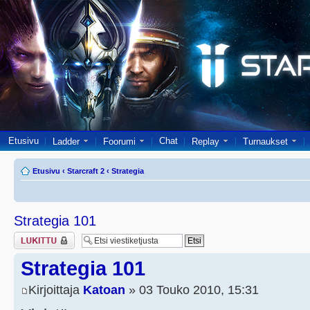
Etusivu
Chat
Ladder
Foorumi
Replay
Turnaukset
Etusivu
‹
Starcraft 2
‹
Strategia
Strategia 101
Viestiketju on
lukittu
Strategia 101
Kirjoittaja
Katoan
» 03 Touko 2010, 15:31