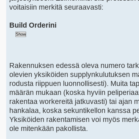
voitaisiin merkitä seuraavasti:
Build Orderini
Rakennuksen edessä oleva numero tarkoit
olevien yksiköiden supplynkulutuksen määr
rodusta riippuen luonnollisesti). Muita t
määrän mukaan (koska hyviin peliperiaat
rakentaa workereitä jatkuvasti) tai aja
hankalaa, koska sekuntikellon kanssa p
Yksiköiden rakentamisen voi myös merkata
ole mitenkään pakollista.