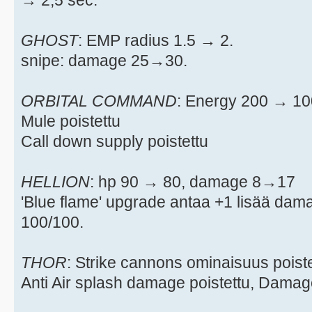
→ 2,5 sec.
GHOST
: EMP radius 1.5 → 2.
snipe: damage 25→30.
ORBITAL COMMAND
: Energy 200 → 1
Mule poistettu
Call down supply poistettu
HELLION
: hp 90 → 80, damage 8→17
'Blue flame' upgrade antaa +1 lisää da
100/100.
THOR
: Strike cannons ominaisuus poistet
Anti Air splash damage poistettu, Damag