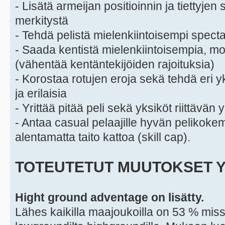
- Lisätä armeijan positioinnin ja tiettyjen
merkitystä
- Tehdä pelistä mielenkiintoisempi spect
- Saada kentistä mielenkiintoisempia, mon
(vähentää kentäntekijöiden rajoituksia)
- Korostaa rotujen eroja sekä tehdä eri y
ja erilaisia
- Yrittää pitää peli sekä yksiköt riittävän 
- Antaa casual pelaajille hyvän pelikok
alentamatta taito kattoa (skill cap).
TOTEUTETUT MUUTOKSET Y
Hight ground adventage on lisätty.
Lähes kaikilla maajoukoilla on 53 % mi