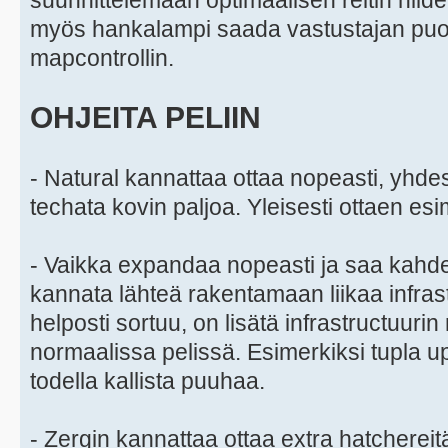
suunnittelemaan optimaalisen reitin niiden
myös hankalampi saada vastustajan puolel
mapcontrollin.
OHJEITA PELIIN
- Natural kannattaa ottaa nopeasti, yhde
techata kovin paljoa. Yleisesti ottaen esim
- Vaikka expandaa nopeasti ja saa kahden
kannata lähteä rakentamaan liikaa infrast
helposti sortuu, on lisätä infrastructuuri
normaalissa pelissä. Esimerkiksi tupla 
todella kallista puuhaa.
- Zergin kannattaa ottaa extra hatchereitä