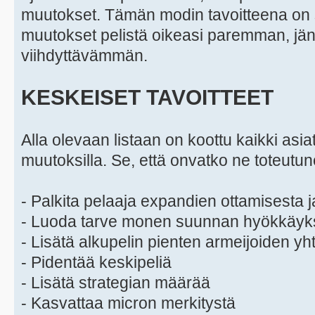
muutokset. Tämän modin tavoitteena on s
muutokset pelistä oikeasi paremman, jä
viihdyttävämmän.
KESKEISET TAVOITTEET
Alla olevaan listaan on koottu kaikki asiat,
muutoksilla. Se, että onvatko ne toteutu
- Palkita pelaaja expandien ottamisesta j
- Luoda tarve monen suunnan hyökkäyks
- Lisätä alkupelin pienten armeijoiden y
- Pidentää keskipeliä
- Lisätä strategian määrää
- Kasvattaa micron merkitystä