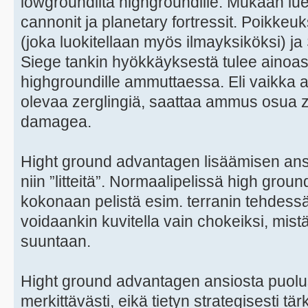
lowgroundilta highgroundille. Mukaan luet
cannonit ja planetary fortressit. Poikk
(joka luokitellaan myös ilmayksiköksi) j
Siege tankin hyökkäyksestä tulee ainoa
highgroundille ammuttaessa. Eli vaikka a
olevaa zerglingiä, saattaa ammus osua z
damagea.
Hight ground advantagen lisäämisen ansi
niin ”litteitä”. Normaalipelissä high gro
kokonaan pelistä esim. terranin tehdess
voidaankin kuvitella vain chokeiksi, mis
suuntaan.
Hight ground advantagen ansiosta puolu
merkittävästi, eikä tietyn strategisesti 