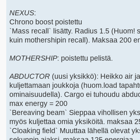
NEXUS
:
Chrono boost poistettu
`Mass recall` lisätty. Radius 1.5 (Huom! 
kuin mothershipin recall). Maksaa 200 e
MOTHERSHIP
: poistettu pelistä.
ABDUCTOR
(uusi yksikkö): Heikko air 
kuljettamaan joukkoja (huom.load tapah
ominaisuudella). Cargo ei tuhoudu abduc
max energy = 200
`Bereaving beam` Sieppaa vihollisen yksik
myös kuljettaa omia yksiköitä. maksaa 2
`Cloaking field` Muuttaa lähellä olevat y
sekunnin ajaksi. maksaa 125 energiaa.