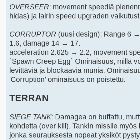
OVERSEER
: movement speediä pienenne
hidas) ja lairin speed upgraden vaikutust
CORRUPTOR
(uusi design): Range 6 
1.6, damage 14 → 17.
acceleration 2.625 → 2.2, movement sp
`Spawn Creep Egg` Ominaisuus, millä v
levittäviä ja blockaavia munia. Ominais
'Corruption' ominaisuus on poistettu.
TERRAN
SIEGE TANK
: Damagea on buffattu, mut
kohdetta (over kill). Tankin missile myös
jonka seurauksesta nopeat yksiköt pystyv