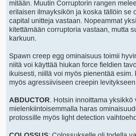
mitään. Muutin Corruptorin rangen meleek
erilaisen ilmayksikön ja koska tällöin se
capital unitteja vastaan. Nopeammat yksik
kitettämään corruptoria vastaan, mutta su
karkuun.
Spawn creep egg ominaisuus toimii hyvin
niitä voi käyttää hiukan force fieldien ta
ikuisesti, niillä voi myös pienentää esim.
myös agressiiviseen creepin levitykseen
ABDUCTOR
. Hotsin innoittama yksikkö
mielenkiintoisemmalla haras ominaisuude
protossille myös light detection vaihtoeh
COLOSSUS
: Colossukselle oli todella va