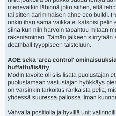
menevätkin lähinnä joko siihen, että teh
tai sitten äärimmäisen ahne eco buildi. 
onkin ihan sama vaikka ei katsoisi pelin
siinä kun niin harvoin tapahtuu mitään 
rakentaminen. Tämän jälkeen siirrytään
deathball tyyppiseen taisteluun.
AOE sekä 'area control' ominaisuuksi
buffattu/lisätty.
Modin tavoite oli siis lisätä puolustajan et
puolustamaan vastustajan hyökkäys pien
on varsinkin tarkoitus rankaista peliä, mis
yhdessä suuressa pallossa ilman kunnon
Vahvalla positiolla ja hyvillä unit valinno