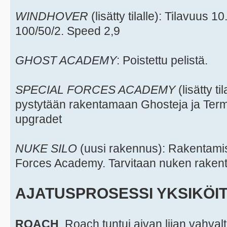
WINDHOVER
(lisätty tilalle): Tilavuus 
100/50/2. Speed 2,9
GHOST ACADEMY
: Poistettu pelistä.
SPECIAL FORCES ACADEMY
(lisätty ti
pystytään rakentamaan Ghosteja ja Termi
upgradet
NUKE SILO
(uusi rakennus): Rakentami
Forces Academy. Tarvitaan nuken rakent
AJATUSPROSESSI YKSIKÖI
ROACH
. Roach tuntui aivan liian vahva