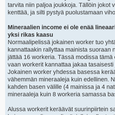
tarvita niin paljoa joukkoja. Tällöin joko
kenttää, ja silti pystyä puolustamaan vih
Mineraalien income ei ole enää lineaa
yksi rikas kaasu
Normaalipelissä jokainen worker tuo yht
kannattaakin rallyttaa mainista suoraan nat
jättää 16 workeria. Tässä modissa tämä 
vaan workerit kannattaa jakaa tasaisesti 
Jokainen worker yhdessa basessa kerää 
vähemmän mineraaleja kuin edellinen. Nä
kahden basen välille (4 mainissa ja 4 na
mineraaleja kuin 8 workeria samassa ba
Alussa workerit keräävät suurinpiirtein 