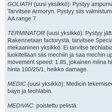
GOLIATH
(uusi yksikkö): Pystyy ampu
Tarvitsee Armoryn. Pystyy siis valmistum
AA range 7
TERMINATOR
(uusi yksikkö): Pystyy jä
Rakennetaan factorystä, tarvitsee Spec
mekaaninen yksikkö. Ei tarvitse techlab
luokitellaan siis mechiin ja saa mechin 
movement speed: 1.85, jokainen miina hi
hinta 100/25/1, heikko damage.
MEDIC
(uusi yksikkö): Medicin tekemise
bayn ja techlabin.
MEDIVAC
: poistettu pelistä.