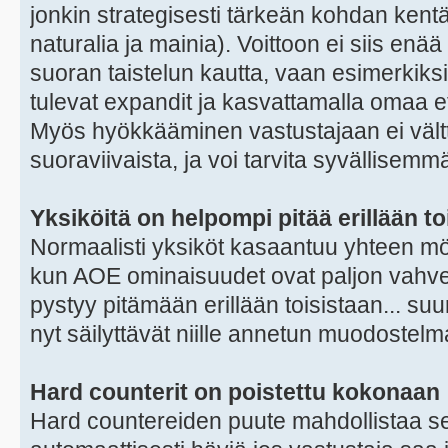
jonkin strategisesti tärkeän kohdan kent
naturalia ja mainia). Voittoon ei siis enä
suoran taistelun kautta, vaan esimerkiks
tulevat expandit ja kasvattamalla omaa e
Myös hyökkääminen vastustajaan ei vältt
suoraviivaista, ja voi tarvita syvällisemm
Yksiköitä on helpompi pitää erillään to
Normaalisti yksiköt kasaantuu yhteen mö
kun AOE ominaisuudet ovat paljon vahvemp
pystyy pitämään erillään toisistaan... suu
nyt säilyttävät niille annetun muodostel
Hard counterit on poistettu kokonaan
Hard countereiden puute mahdollistaa sen, 