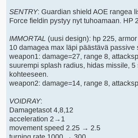
SENTRY
: Guardian shield AOE rangea li
Force fieldin pystyy nyt tuhoamaan. HP 
IMMORTAL
(uusi design): hp 225, armo
10 damagea max läpi päästävä passive s
weapon1: damage=27, range 8, attacks
suurempi splash radius, hidas missile, 
kohteeseen.
weapon2: damage=14, range 8, attackspe
VOIDRAY
:
Damagetasot 4,8,12
acceleration 2→1
movement speed 2.25 → 2.5
turning rate 1000 → 300