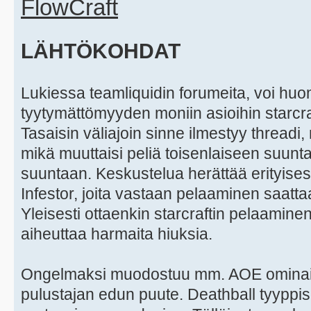
FlowCraft
LÄHTÖKOHDAT
Lukiessa teamliquidin forumeita, voi hu
tyytymättömyyden moniin asioihin starcra
Tasaisin väliajoin sinne ilmestyy threadi,
mikä muuttaisi peliä toisenlaiseen suu
suuntaan. Keskustelua herättää erityises
Infestor, joita vastaan pelaaminen saatta
Yleisesti ottaenkin starcraftin pelaaminen
aiheuttaa harmaita hiuksia.
Ongelmaksi muodostuu mm. AOE ominais
pulustajan edun puute. Deathball tyyppis