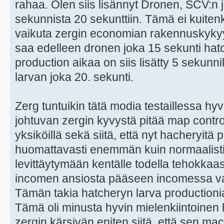
rahaa. Olen siis lisännyt Dronen, SCV:n
sekunnista 20 sekunttiin. Tämä ei kuitenk
vaikuta zergin economian rakennuskykyyn 
saa edelleen dronen joka 15 sekunti hat
production aikaa on siis lisätty 5 sekunni
larvan joka 20. sekunti.
Zerg tuntuikin tätä modia testaillessa hy
johtuvan zergin kyvystä pitää map control
yksiköillä sekä siitä, että nyt hacheryitä
huomattavasti enemmän kuin normaalisti.
levittäytymään kentälle todella tehokkaast
incomen ansiosta pääseen incomessa vas
Tämän takia hatcheryn larva productionia 
Tämä oli minusta hyvin mielenkiintoinen hav
zergin kärsivän eniten siitä, että sen mac