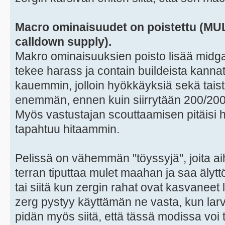
Macro ominaisuudet on poistettu (MULE
calldown supply).
Makro ominaisuuksien poisto lisää midga
tekee harass ja contain buildeista kann
kauemmin, jolloin hyökkäyksiä sekä tais
enemmän, ennen kuin siirrytään 200/200 
Myös vastustajan scouttaamisen pitäisi h
tapahtuu hitaammin.
Pelissä on vähemmän "töyssyjä", joita aih
terran tiputtaa mulet maahan ja saa älyt
tai siitä kun zergin rahat ovat kasvaneet
zerg pystyy käyttämän ne vasta, kun larv
pidän myös siitä, että tässä modissa voi t