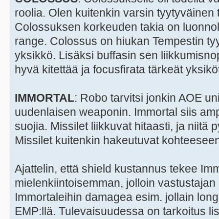
roolia. Olen kuitenkin varsin tyytyväine
Colossuksen korkeuden takia on luonnolli
range. Colossus on hiukan Tempestin ty
yksikkö. Lisäksi buffasin sen liikkumisno
hyvä kitettää ja focusfirata tärkeät yksiköt
IMMORTAL
: Robo tarvitsi jonkin AOE unit
uudenlaisen weaponin. Immortal siis amp
suojia. Missilet liikkuvat hitaasti, ja nii
Missilet kuitenkin hakeutuvat kohteeseen
Ajattelin, että shield kustannus tekee Imm
mielenkiintoisemman, jolloin vastustajan
Immortaleihin damagea esim. jollain long 
EMP:llä. Tulevaisuudessa on tarkoitus lis