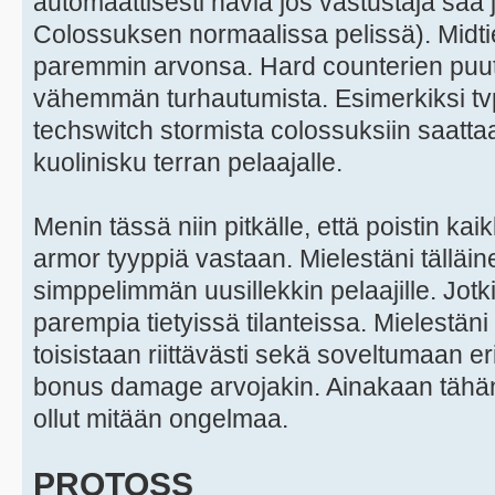
automaattisesti häviä jos vastustaja saa
Colossuksen normaalissa pelissä). Midtier 
paremmin arvonsa. Hard counterien puu
vähemmän turhautumista. Esimerkiksi t
techswitch stormista colossuksiin saattaa
kuolinisku terran pelaajalle.
Menin tässä niin pitkälle, että poistin ka
armor tyyppiä vastaan. Mielestäni tälläin
simppelimmän uusillekkin pelaajille. Jotkin
parempia tietyissä tilanteissa. Mielestä
toisistaan riittävästi sekä soveltumaan eril
bonus damage arvojakin. Ainakaan tähän 
ollut mitään ongelmaa.
PROTOSS