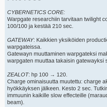
CYBERNETICS CORE:
Warpgate researchiin tarvitaan twilight 
100/100 ja kestää 210 sec.
GATEWAY
: Kaikkien yksiköiden producti
warpgateissa.
Gatewayn muuttaminen warpgateksi mak
warpgaten muuttaa takaisin gatewayksi s
ZEALOT
: hp 100 → 120.
Charge ominaisuutta muutettu: charge akt
hyökkäyksen jälkeen. Kesto 2 sec. Tutki
immuunin kaikille slow effecteille (marau
beam).