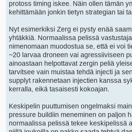
protoss timing iskee. Näin ollen tämän ym
kehittämään jonkin tietyn strategian tai ta
Nyt esimerkiksi Zerg ei pysty enää saa
yhtäkkiä. Normaalissa pelissä vastustaj
nimenomaan muodostua se, että ei voi t
~20 larvaa droneen vai agressiiviseen pusk
ainoastaan helpottavat zergin peliä yleis
tarvitsee vain muistaa tehdä injecti ja s
supplyt rakennetaan injectien kanssa syk
kerralla, eikä tasaisesti kokoajan.
Keskipelin puuttumisen ongelmaksi maini
pressure buildiin meneminen on paljon 
normaalissa pelissä tekee keskipelissä ag
niillä joukoilla on pakko saada tehtyä da