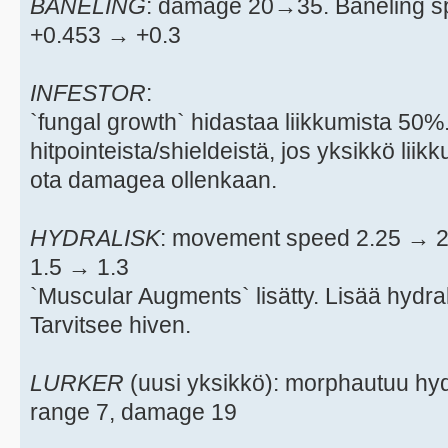
BANELING
: damage 20→35. Baneling 
+0.453 → +0.3
INFESTOR
:
`fungal growth` hidastaa liikkumista 5
hitpointeista/shieldeistä, jos yksikkö liik
ota damagea ollenkaan.
HYDRALISK
: movement speed 2.25 → 2.
1.5 → 1.3
`Muscular Augments` lisätty. Lisää hydr
Tarvitsee hiven.
LURKER
(uusi yksikkö): morphautuu hydr
range 7, damage 19