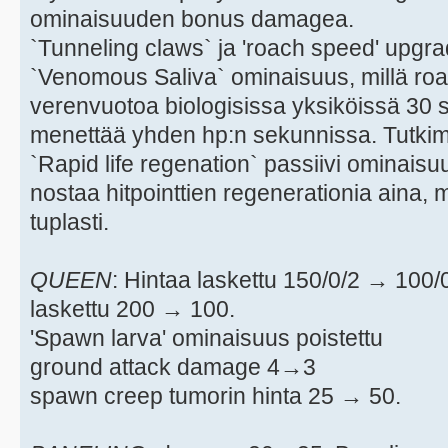
ominaisuuden bonus damagea.
`Tunneling claws` ja 'roach speed' upgrad
`Venomous Saliva` ominaisuus, millä ro
verenvuotoa biologisissa yksiköissä 30 
menettää yhden hp:n sekunnissa. Tutkimu
`Rapid life regenation` passiivi ominaisuu
nostaa hitpointtien regenerationia aina,
tuplasti.
QUEEN
: Hintaa laskettu 150/0/2 → 100
laskettu 200 → 100.
'Spawn larva' ominaisuus poistettu
ground attack damage 4→3
spawn creep tumorin hinta 25 → 50.