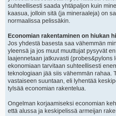
suhteellisesti saada yhtäpaljon kuin mi
kaasua, jolloin sitä (ja mineraaleja) on sa
normaalissa pelissäkin.
Economian rakentaminen on hiukan h
Jos yhdestä basesta saa vähemmän min
yleensä ja jos muut muuttujat pysyvät 
laajennetaan jatkuvasti (probes&pylons logi
ekonomiaan tarvitaan suhteellisesti ene
teknologiaan jää siis vähemmän rahaa. T
vastaiseen suuntaan, eli lyhentää keskipe
tylsää economian rakentelua.
Ongelman korjaamiseksi economian kehity
että alussa ja keskipelissä armeijan r