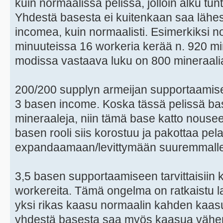
kuin normaalissa pelissä, jolloin alku tu
Yhdestä basesta ei kuitenkaan saa lähe
incomea, kuin normaalisti. Esimerkiksi n
minuuteissa 16 workeria kerää n. 920 mi
modissa vastaava luku on 800 mineraali
200/200 supplyn armeijan supportaamisee
3 basen income. Koska tässä pelissä 
mineraaleja, niin tämä base katto nouse
basen rooli siis korostuu ja pakottaa pel
expandaamaan/levittymään suuremmalle 
3,5 basen supportaamiseen tarvittaisiin 
workereita. Tämä ongelma on ratkaistu l
yksi rikas kaasu normaalin kahden kaas
yhdestä basesta saa myös kaasua vähemmä