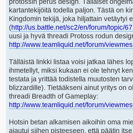
protossin perus design. Tälläiset ongelm
kartantekijöitä todella paljon. Tästä on k
Kingdomin tekijä, joka hiljattain vetäytyi 
(
http://us.battle.net/sc2/en/forum/topic
uusi ja hyvä threadi Protoss rodun desig
http://www.teamliquid.net/forum/viewmes
Tälläistä linkki listaa voisi jatkaa lähes 
ihmetellyt, miksi kukaan ei ole tehnyt ken
testata ja yrittää todistella muutosten tarv
blizzardille). Tietääkseni ainut yritys on 
threadi Breadth of Gameplay:
http://www.teamliquid.net/forum/viewmes
Hotsin betan alkamisen aikoihin oma mie
ajautui siihen pisteeseen, että päätin itse