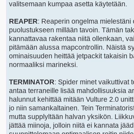
valitsemaan kumpaa asetta käytetään.
REAPER
: Reaperin ongelma mielestäni on
puolustukseen millään tavoin. Tämän taki
kannattavaa rakentaa niitä ollenkaan, vaik
pitämään alussa mapcontrollin. Näistä syi
ominaisuuden heittää jetpackit takaisin b
normaaliksi marineksi.
TERMINATOR
: Spider minet vaikuttivat 
antaa terraneille lisää mahdollisuuksia a
halunnut kehittää mitään Vulture 2.0 unitt
jo niin samankaltainen. Tein Terminatoris
mutta supplyltään halvan yksikön. Liikku
jättää miinoja, jolloin niitä ei kannata j