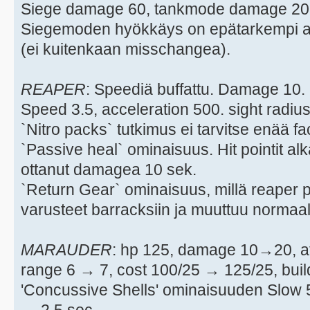
Siege damage 60, tankmode damage 20
Siegemoden hyökkäys on epätarkempi a
(ei kuitenkaan misschangea).
REAPER
: Speediä buffattu. Damage 10.
Speed 3.5, acceleration 500. sight radiu
`Nitro packs` tutkimus ei tarvitse enää fa
`Passive heal` ominaisuus. Hit pointit al
ottanut damagea 10 sek.
`Return Gear` ominaisuus, millä reaper 
varusteet barracksiin ja muuttuu normaal
MARAUDER
: hp 125, damage 10→20, a
range 6 → 7, cost 100/25 → 125/25, buil
'Concussive Shells' ominaisuuden Slow