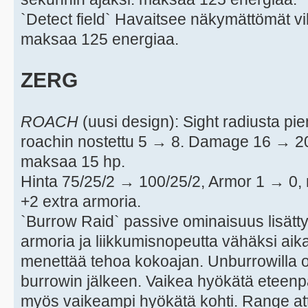
`Detect field` Havaitsee näkymättömät vi
maksaa 125 energiaa.
ZERG
ROACH
(uusi design): Sight radiusta p
roachin nostettu 5 → 8. Damage 16 → 2
maksaa 15 hp.
Hinta 75/25/2 → 100/25/2, Armor 1 → 0,
+2 extra armoria.
`Burrow Raid` passive ominaisuus lisätt
armoria ja liikkumisnopeutta vähäksi aik
menettää tehoa kokoajan. Unburrowilla 
burrowin jälkeen. Vaikea hyökätä eteenp
myös vaikeampi hyökätä kohti. Range att