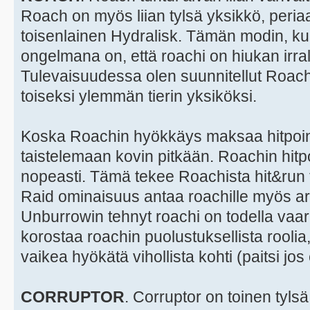
Roach on myös liian tylsä yksikkö, peria
toisenlainen Hydralisk. Tämän modin, ku
ongelmana on, että roachi on hiukan irral
Tulevaisuudessa olen suunnitellut Roac
toiseksi ylemmän tierin yksiköksi.
Koska Roachin hyökkäys maksaa hitpointt
taistelemaan kovin pitkään. Roachin hitpo
nopeasti. Tämä tekee Roachista hit&run
Raid ominaisuus antaa roachille myös are
Unburrowin tehnyt roachi on todella vaa
korostaa roachin puolustuksellista roolia,
vaikea hyökätä vihollista kohti (paitsi jos 
CORRUPTOR
. Corruptor on toinen tylsä