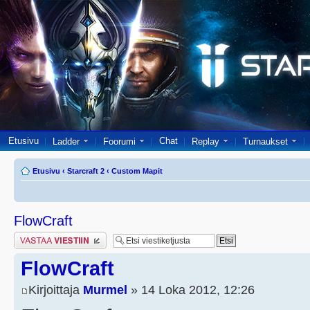
Etusivu
Chat
Ladder
Foorumi
Replay
Turnaukset
Etusivu
‹
Starcraft 2
‹
Custom Mapit
FlowCraft
Lähetä vastaus
FlowCraft
Kirjoittaja
Murmel
» 14 Loka 2012, 12:26