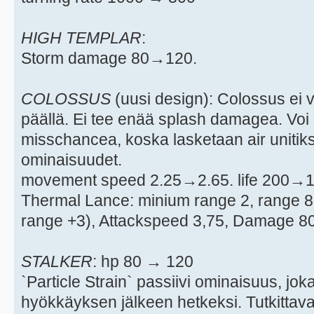
HIGH TEMPLAR
:
Storm damage 80→120.
COLOSSUS
(uusi design): Colossus ei 
päällä. Ei tee enää splash damagea. Vo
misschancea, koska lasketaan air unitiks
ominaisuudet.
movement speed 2.25→2.65. life 200→1
Thermal Lance: minium range 2, range 8
range +3), Attackspeed 3,75, Damage 80
STALKER
: hp 80 → 120
`Particle Strain` passiivi ominaisuus, jo
hyökkäyksen jälkeen hetkeksi. Tutkittava