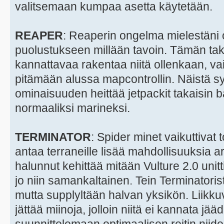
valitsemaan kumpaa asetta käytetään.
REAPER
: Reaperin ongelma mielestäni on
puolustukseen millään tavoin. Tämän taki
kannattavaa rakentaa niitä ollenkaan, vaik
pitämään alussa mapcontrollin. Näistä syi
ominaisuuden heittää jetpackit takaisin b
normaaliksi marineksi.
TERMINATOR
: Spider minet vaikuttivat 
antaa terraneille lisää mahdollisuuksia a
halunnut kehittää mitään Vulture 2.0 unitt
jo niin samankaltainen. Tein Terminatoris
mutta supplyltään halvan yksikön. Liikku
jättää miinoja, jolloin niitä ei kannata j