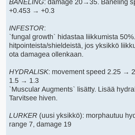
BANELING
: damage 20→35. Baneling 
+0.453 → +0.3
INFESTOR
:
`fungal growth` hidastaa liikkumista 5
hitpointeista/shieldeistä, jos yksikkö liik
ota damagea ollenkaan.
HYDRALISK
: movement speed 2.25 → 2.
1.5 → 1.3
`Muscular Augments` lisätty. Lisää hydr
Tarvitsee hiven.
LURKER
(uusi yksikkö): morphautuu hydr
range 7, damage 19