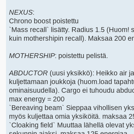
NEXUS
:
Chrono boost poistettu
`Mass recall` lisätty. Radius 1.5 (Huom! 
kuin mothershipin recall). Maksaa 200 e
MOTHERSHIP
: poistettu pelistä.
ABDUCTOR
(uusi yksikkö): Heikko air 
kuljettamaan joukkoja (huom.load tapah
ominaisuudella). Cargo ei tuhoudu abduc
max energy = 200
`Bereaving beam` Sieppaa vihollisen yksik
myös kuljettaa omia yksiköitä. maksaa 2
`Cloaking field` Muuttaa lähellä olevat y
sekunnin ajaksi. maksaa 125 energiaa.