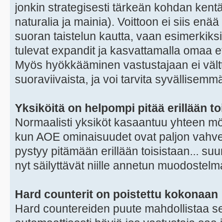
jonkin strategisesti tärkeän kohdan kent
naturalia ja mainia). Voittoon ei siis enä
suoran taistelun kautta, vaan esimerkiks
tulevat expandit ja kasvattamalla omaa e
Myös hyökkääminen vastustajaan ei vältt
suoraviivaista, ja voi tarvita syvällisemm
Yksiköitä on helpompi pitää erillään to
Normaalisti yksiköt kasaantuu yhteen mö
kun AOE ominaisuudet ovat paljon vahvemp
pystyy pitämään erillään toisistaan... suu
nyt säilyttävät niille annetun muodostel
Hard counterit on poistettu kokonaan
Hard countereiden puute mahdollistaa sen, 