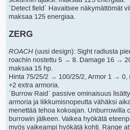
`Detect field` Havaitsee näkymättömät vi
maksaa 125 energiaa.
ZERG
ROACH
(uusi design): Sight radiusta p
roachin nostettu 5 → 8. Damage 16 → 2
maksaa 15 hp.
Hinta 75/25/2 → 100/25/2, Armor 1 → 0,
+2 extra armoria.
`Burrow Raid` passive ominaisuus lisätt
armoria ja liikkumisnopeutta vähäksi aik
menettää tehoa kokoajan. Unburrowilla 
burrowin jälkeen. Vaikea hyökätä eteenp
myös vaikeampi hyökätä kohti. Range att