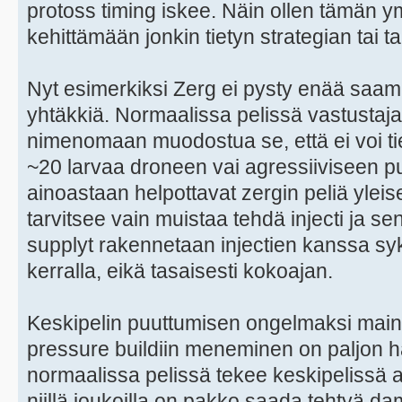
protoss timing iskee. Näin ollen tämän ym
kehittämään jonkin tietyn strategian tai ta
Nyt esimerkiksi Zerg ei pysty enää saa
yhtäkkiä. Normaalissa pelissä vastustaj
nimenomaan muodostua se, että ei voi t
~20 larvaa droneen vai agressiiviseen pusk
ainoastaan helpottavat zergin peliä yleis
tarvitsee vain muistaa tehdä injecti ja s
supplyt rakennetaan injectien kanssa syk
kerralla, eikä tasaisesti kokoajan.
Keskipelin puuttumisen ongelmaksi maini
pressure buildiin meneminen on paljon 
normaalissa pelissä tekee keskipelissä ag
niillä joukoilla on pakko saada tehtyä da