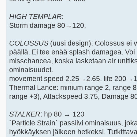
HIGH TEMPLAR
:
Storm damage 80→120.
COLOSSUS
(uusi design): Colossus ei 
päällä. Ei tee enää splash damagea. Vo
misschancea, koska lasketaan air unitiks
ominaisuudet.
movement speed 2.25→2.65. life 200→1
Thermal Lance: minium range 2, range 8
range +3), Attackspeed 3,75, Damage 80
STALKER
: hp 80 → 120
`Particle Strain` passiivi ominaisuus, jo
hyökkäyksen jälkeen hetkeksi. Tutkittava