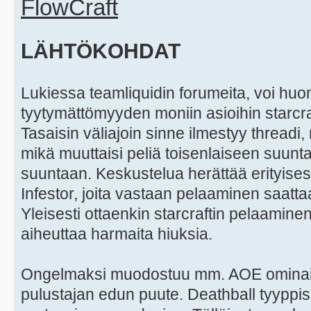
FlowCraft
LÄHTÖKOHDAT
Lukiessa teamliquidin forumeita, voi hu
tyytymättömyyden moniin asioihin starcra
Tasaisin väliajoin sinne ilmestyy threadi,
mikä muuttaisi peliä toisenlaiseen suu
suuntaan. Keskustelua herättää erityises
Infestor, joita vastaan pelaaminen saatta
Yleisesti ottaenkin starcraftin pelaaminen
aiheuttaa harmaita hiuksia.
Ongelmaksi muodostuu mm. AOE ominais
pulustajan edun puute. Deathball tyyppis