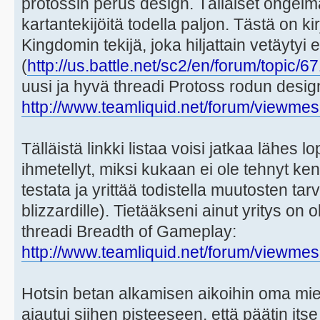
protossin perus design. Tälläiset ongelm
kartantekijöitä todella paljon. Tästä on k
Kingdomin tekijä, joka hiljattain vetäytyi 
(
http://us.battle.net/sc2/en/forum/topic
uusi ja hyvä threadi Protoss rodun desig
http://www.teamliquid.net/forum/viewmes
Tälläistä linkki listaa voisi jatkaa lähes 
ihmetellyt, miksi kukaan ei ole tehnyt ken
testata ja yrittää todistella muutosten tarv
blizzardille). Tietääkseni ainut yritys on 
threadi Breadth of Gameplay:
http://www.teamliquid.net/forum/viewmes
Hotsin betan alkamisen aikoihin oma mie
ajautui siihen pisteeseen, että päätin itse