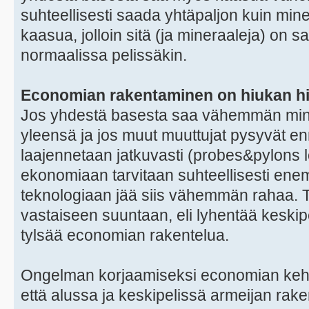
suhteellisesti saada yhtäpaljon kuin mi
kaasua, jolloin sitä (ja mineraaleja) on sa
normaalissa pelissäkin.
Economian rakentaminen on hiukan h
Jos yhdestä basesta saa vähemmän min
yleensä ja jos muut muuttujat pysyvät 
laajennetaan jatkuvasti (probes&pylons logi
ekonomiaan tarvitaan suhteellisesti ene
teknologiaan jää siis vähemmän rahaa. T
vastaiseen suuntaan, eli lyhentää keskipe
tylsää economian rakentelua.
Ongelman korjaamiseksi economian kehity
että alussa ja keskipelissä armeijan r