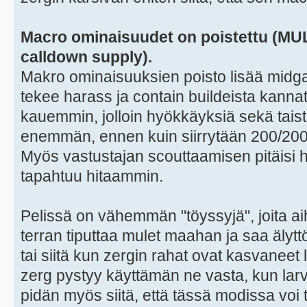
Macro ominaisuudet on poistettu (MULE
calldown supply).
Makro ominaisuuksien poisto lisää midga
tekee harass ja contain buildeista kann
kauemmin, jolloin hyökkäyksiä sekä tais
enemmän, ennen kuin siirrytään 200/200 
Myös vastustajan scouttaamisen pitäisi h
tapahtuu hitaammin.
Pelissä on vähemmän "töyssyjä", joita aih
terran tiputtaa mulet maahan ja saa älyt
tai siitä kun zergin rahat ovat kasvaneet
zerg pystyy käyttämän ne vasta, kun larv
pidän myös siitä, että tässä modissa voi t