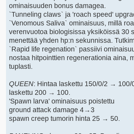
ominaisuuden bonus damagea.
`Tunneling claws` ja 'roach speed' upgrad
`Venomous Saliva` ominaisuus, millä ro
verenvuotoa biologisissa yksiköissä 30 
menettää yhden hp:n sekunnissa. Tutkimu
`Rapid life regenation` passiivi ominaisuu
nostaa hitpointtien regenerationia aina,
tuplasti.
QUEEN
: Hintaa laskettu 150/0/2 → 100
laskettu 200 → 100.
'Spawn larva' ominaisuus poistettu
ground attack damage 4→3
spawn creep tumorin hinta 25 → 50.