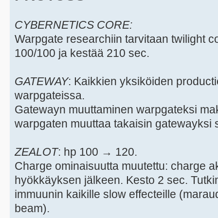
CYBERNETICS CORE:
Warpgate researchiin tarvitaan twilight 
100/100 ja kestää 210 sec.
GATEWAY
: Kaikkien yksiköiden producti
warpgateissa.
Gatewayn muuttaminen warpgateksi mak
warpgaten muuttaa takaisin gatewayksi s
ZEALOT
: hp 100 → 120.
Charge ominaisuutta muutettu: charge akt
hyökkäyksen jälkeen. Kesto 2 sec. Tutki
immuunin kaikille slow effecteille (marau
beam).