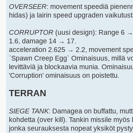
OVERSEER
: movement speediä pienenne
hidas) ja lairin speed upgraden vaikutust
CORRUPTOR
(uusi design): Range 6 
1.6, damage 14 → 17.
acceleration 2.625 → 2.2, movement sp
`Spawn Creep Egg` Ominaisuus, millä v
levittäviä ja blockaavia munia. Ominais
'Corruption' ominaisuus on poistettu.
TERRAN
SIEGE TANK
: Damagea on buffattu, mut
kohdetta (over kill). Tankin missile myös
jonka seurauksesta nopeat yksiköt pystyv