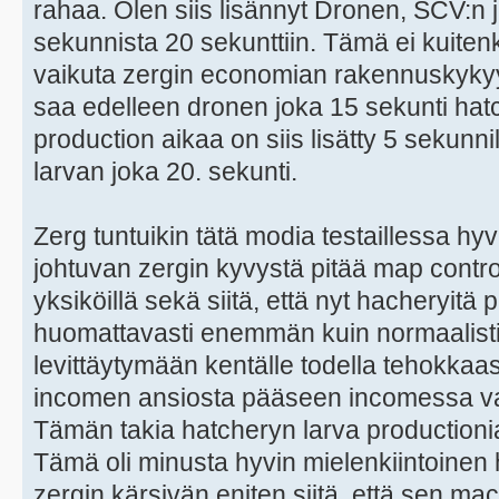
rahaa. Olen siis lisännyt Dronen, SCV:n
sekunnista 20 sekunttiin. Tämä ei kuitenk
vaikuta zergin economian rakennuskykyyn 
saa edelleen dronen joka 15 sekunti hat
production aikaa on siis lisätty 5 sekunni
larvan joka 20. sekunti.
Zerg tuntuikin tätä modia testaillessa hy
johtuvan zergin kyvystä pitää map control
yksiköillä sekä siitä, että nyt hacheryitä
huomattavasti enemmän kuin normaalisti.
levittäytymään kentälle todella tehokkaast
incomen ansiosta pääseen incomessa vas
Tämän takia hatcheryn larva productionia 
Tämä oli minusta hyvin mielenkiintoinen hav
zergin kärsivän eniten siitä, että sen mac