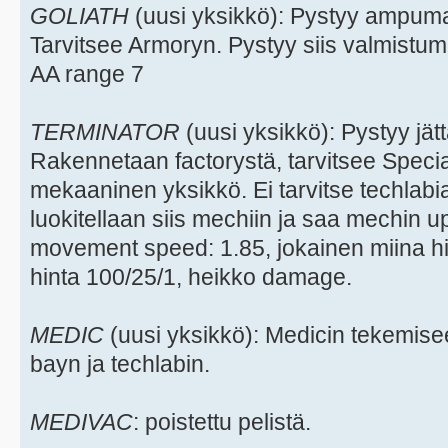
GOLIATH
(uusi yksikkö): Pystyy ampu
Tarvitsee Armoryn. Pystyy siis valmistum
AA range 7
TERMINATOR
(uusi yksikkö): Pystyy jä
Rakennetaan factorystä, tarvitsee Spec
mekaaninen yksikkö. Ei tarvitse techlab
luokitellaan siis mechiin ja saa mechin 
movement speed: 1.85, jokainen miina hi
hinta 100/25/1, heikko damage.
MEDIC
(uusi yksikkö): Medicin tekemise
bayn ja techlabin.
MEDIVAC
: poistettu pelistä.