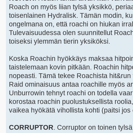
Roach on myös liian tylsä yksikkö, peria
toisenlainen Hydralisk. Tämän modin, ku
ongelmana on, että roachi on hiukan irral
Tulevaisuudessa olen suunnitellut Roac
toiseksi ylemmän tierin yksiköksi.
Koska Roachin hyökkäys maksaa hitpointt
taistelemaan kovin pitkään. Roachin hitpo
nopeasti. Tämä tekee Roachista hit&run
Raid ominaisuus antaa roachille myös are
Unburrowin tehnyt roachi on todella vaa
korostaa roachin puolustuksellista roolia,
vaikea hyökätä vihollista kohti (paitsi jos 
CORRUPTOR
. Corruptor on toinen tylsä