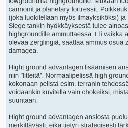
lowgroundilta highgroundille. Mukaan luet
cannonit ja planetary fortressit. Poikk
(joka luokitellaan myös ilmayksiköksi) j
Siege tankin hyökkäyksestä tulee ainoa
highgroundille ammuttaessa. Eli vaikka a
olevaa zerglingiä, saattaa ammus osua z
damagea.
Hight ground advantagen lisäämisen ansi
niin ”litteitä”. Normaalipelissä high gro
kokonaan pelistä esim. terranin tehdess
voidaankin kuvitella vain chokeiksi, mis
suuntaan.
Hight ground advantagen ansiosta puolu
merkittävästi, eikä tietyn strategisesti 