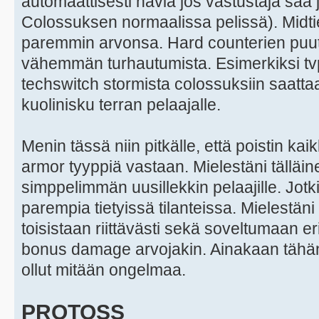
automaattisesti häviä jos vastustaja saa
Colossuksen normaalissa pelissä). Midtier 
paremmin arvonsa. Hard counterien puu
vähemmän turhautumista. Esimerkiksi t
techswitch stormista colossuksiin saattaa
kuolinisku terran pelaajalle.
Menin tässä niin pitkälle, että poistin ka
armor tyyppiä vastaan. Mielestäni tälläin
simppelimmän uusillekkin pelaajille. Jotkin
parempia tietyissä tilanteissa. Mielestä
toisistaan riittävästi sekä soveltumaan eril
bonus damage arvojakin. Ainakaan tähän 
ollut mitään ongelmaa.
PROTOSS