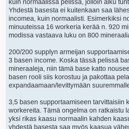
kuin normaalissa pelissä, jolloin alku tu
Yhdestä basesta ei kuitenkaan saa lähe
incomea, kuin normaalisti. Esimerkiksi n
minuuteissa 16 workeria kerää n. 920 mi
modissa vastaava luku on 800 mineraali
200/200 supplyn armeijan supportaamisee
3 basen income. Koska tässä pelissä 
mineraaleja, niin tämä base katto nouse
basen rooli siis korostuu ja pakottaa pel
expandaamaan/levittymään suuremmalle 
3,5 basen supportaamiseen tarvittaisiin 
workereita. Tämä ongelma on ratkaistu l
yksi rikas kaasu normaalin kahden kaas
yhdestä basesta saa myös kaasua vähemmä