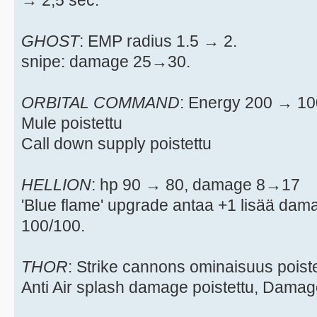
→ 2,5 sec.
GHOST
: EMP radius 1.5 → 2.
snipe: damage 25→30.
ORBITAL COMMAND
: Energy 200 → 1
Mule poistettu
Call down supply poistettu
HELLION
: hp 90 → 80, damage 8→17
'Blue flame' upgrade antaa +1 lisää da
100/100.
THOR
: Strike cannons ominaisuus poistet
Anti Air splash damage poistettu, Damag