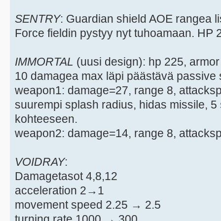
SENTRY
: Guardian shield AOE rangea li
Force fieldin pystyy nyt tuhoamaan. HP 
IMMORTAL
(uusi design): hp 225, armo
10 damagea max läpi päästävä passive s
weapon1: damage=27, range 8, attacks
suurempi splash radius, hidas missile, 
kohteeseen.
weapon2: damage=14, range 8, attackspe
VOIDRAY
:
Damagetasot 4,8,12
acceleration 2→1
movement speed 2.25 → 2.5
turning rate 1000 → 300