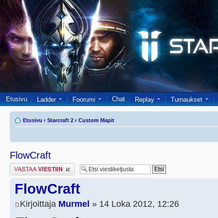
Etusivu
Chat
Ladder
Foorumi
Replay
Turnaukset
Etusivu
‹
Starcraft 2
‹
Custom Mapit
FlowCraft
Lähetä vastaus
FlowCraft
Kirjoittaja
Murmel
» 14 Loka 2012, 12:26