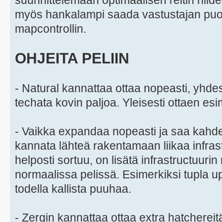
suunnittelemaan optimaalisen reitin niiden
myös hankalampi saada vastustajan puolel
mapcontrollin.
OHJEITA PELIIN
- Natural kannattaa ottaa nopeasti, yhde
techata kovin paljoa. Yleisesti ottaen esim
- Vaikka expandaa nopeasti ja saa kahden
kannata lähteä rakentamaan liikaa infrast
helposti sortuu, on lisätä infrastructuuri
normaalissa pelissä. Esimerkiksi tupla 
todella kallista puuhaa.
- Zergin kannattaa ottaa extra hatchereitä