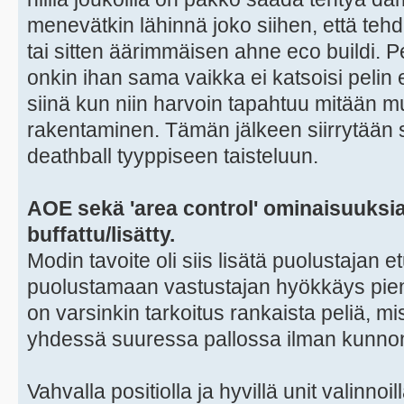
menevätkin lähinnä joko siihen, että teh
tai sitten äärimmäisen ahne eco buildi. 
onkin ihan sama vaikka ei katsoisi pelin
siinä kun niin harvoin tapahtuu mitään 
rakentaminen. Tämän jälkeen siirrytään
deathball tyyppiseen taisteluun.
AOE sekä 'area control' ominaisuuksi
buffattu/lisätty.
Modin tavoite oli siis lisätä puolustajan et
puolustamaan vastustajan hyökkäys pien
on varsinkin tarkoitus rankaista peliä, mis
yhdessä suuressa pallossa ilman kunnon
Vahvalla positiolla ja hyvillä unit valinno