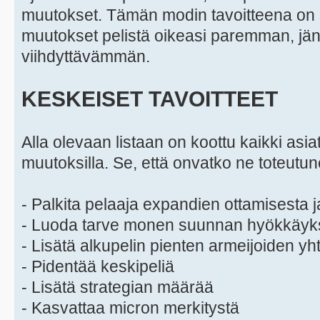
muutokset. Tämän modin tavoitteena on s
muutokset pelistä oikeasi paremman, jä
viihdyttävämmän.
KESKEISET TAVOITTEET
Alla olevaan listaan on koottu kaikki asiat,
muutoksilla. Se, että onvatko ne toteutu
- Palkita pelaaja expandien ottamisesta j
- Luoda tarve monen suunnan hyökkäyks
- Lisätä alkupelin pienten armeijoiden y
- Pidentää keskipeliä
- Lisätä strategian määrää
- Kasvattaa micron merkitystä