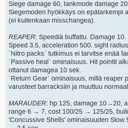
Siege damage 60, tankmode damage 20
Siegemoden hyökkäys on epätarkempi a
(ei kuitenkaan misschangea).
REAPER
: Speediä buffattu. Damage 10.
Speed 3.5, acceleration 500. sight radiu
`Nitro packs` tutkimus ei tarvitse enää fa
`Passive heal` ominaisuus. Hit pointit al
ottanut damagea 10 sek.
`Return Gear` ominaisuus, millä reaper 
varusteet barracksiin ja muuttuu normaal
MARAUDER
: hp 125, damage 10→20, a
range 6 → 7, cost 100/25 → 125/25, buil
'Concussive Shells' ominaisuuden Slow