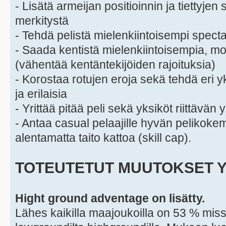
- Lisätä armeijan positioinnin ja tiettyjen
merkitystä
- Tehdä pelistä mielenkiintoisempi spect
- Saada kentistä mielenkiintoisempia, mon
(vähentää kentäntekijöiden rajoituksia)
- Korostaa rotujen eroja sekä tehdä eri y
ja erilaisia
- Yrittää pitää peli sekä yksiköt riittävän 
- Antaa casual pelaajille hyvän pelikok
alentamatta taito kattoa (skill cap).
TOTEUTETUT MUUTOKSET Y
Hight ground adventage on lisätty.
Lähes kaikilla maajoukoilla on 53 % mi