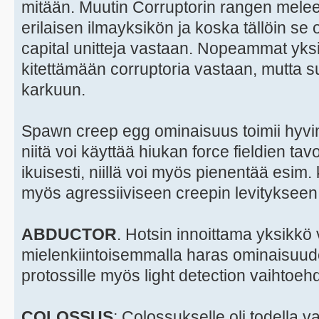
mitään. Muutin Corruptorin rangen meleek
erilaisen ilmayksikön ja koska tällöin se
capital unitteja vastaan. Nopeammat yksik
kitettämään corruptoria vastaan, mutta su
karkuun.
Spawn creep egg ominaisuus toimii hyvin
niitä voi käyttää hiukan force fieldien ta
ikuisesti, niillä voi myös pienentää esim.
myös agressiiviseen creepin levitykseen
ABDUCTOR
. Hotsin innoittama yksikkö
mielenkiintoisemmalla haras ominaisuude
protossille myös light detection vaihtoeh
COLOSSUS
: Colossukselle oli todella va