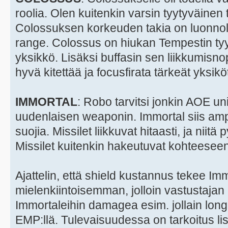
roolia. Olen kuitenkin varsin tyytyväine
Colossuksen korkeuden takia on luonnolli
range. Colossus on hiukan Tempestin ty
yksikkö. Lisäksi buffasin sen liikkumisno
hyvä kitettää ja focusfirata tärkeät yksiköt
IMMORTAL
: Robo tarvitsi jonkin AOE unit
uudenlaisen weaponin. Immortal siis amp
suojia. Missilet liikkuvat hitaasti, ja nii
Missilet kuitenkin hakeutuvat kohteeseen
Ajattelin, että shield kustannus tekee Imm
mielenkiintoisemman, jolloin vastustajan
Immortaleihin damagea esim. jollain long 
EMP:llä. Tulevaisuudessa on tarkoitus lis