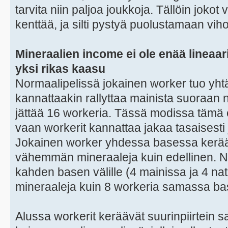
tarvita niin paljoa joukkoja. Tällöin joko
kenttää, ja silti pystyä puolustamaan vih
Mineraalien income ei ole enää lineaa
yksi rikas kaasu
Normaalipelissä jokainen worker tuo yht
kannattaakin rallyttaa mainista suoraan nat
jättää 16 workeria. Tässä modissa tämä 
vaan workerit kannattaa jakaa tasaisesti 
Jokainen worker yhdessa basessa kerää 
vähemmän mineraaleja kuin edellinen. Nä
kahden basen välille (4 mainissa ja 4 na
mineraaleja kuin 8 workeria samassa ba
Alussa workerit keräävät suurinpiirtein 