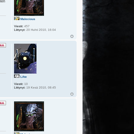
olen
Malecious
Viestit:
457
Liittynyt:
20 Huhti 2010, 16:04
LAte
Viestit:
10
Liittynyt:
19 Kesä 2010, 08:45