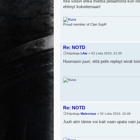
Itse voisin ehkä miettiä pelaamista kun olen
ehtinyt kokeilemaan!
Proud member of Clan SupR
Re: NOTD
Kirjoittaja
LAte
» 02 Loka 2010, 21:35
Huomasin juuri, että pelin replayt eivät to
Re: NOTD
Kirjoittaja
Malecious
» 02 Loka 2010, 22:48
Juuh atm tänne voi kait vaan upata vain jus