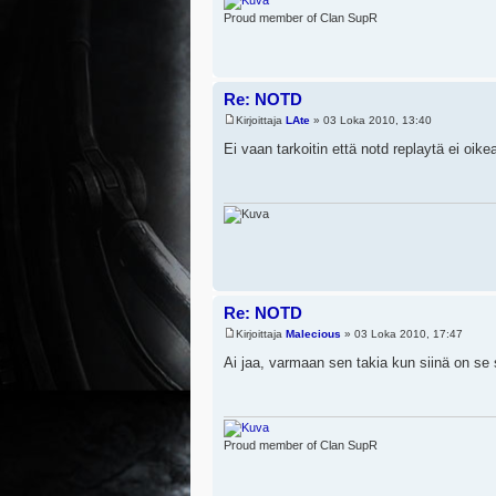
Proud member of Clan SupR
Re: NOTD
Kirjoittaja
LAte
» 03 Loka 2010, 13:40
Ei vaan tarkoitin että notd replaytä ei oike
Re: NOTD
Kirjoittaja
Malecious
» 03 Loka 2010, 17:47
Ai jaa, varmaan sen takia kun siinä on se
Proud member of Clan SupR