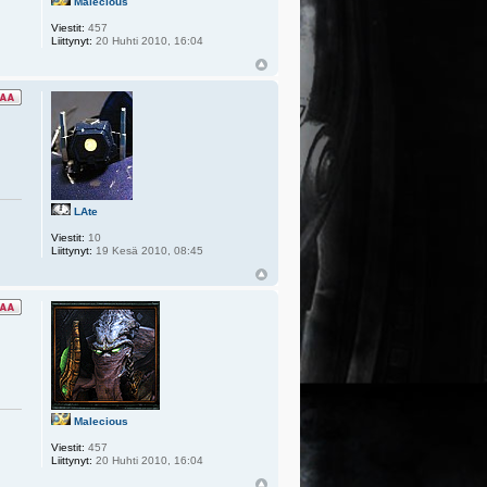
Malecious
Viestit:
457
Liittynyt:
20 Huhti 2010, 16:04
LAte
Viestit:
10
Liittynyt:
19 Kesä 2010, 08:45
Malecious
Viestit:
457
Liittynyt:
20 Huhti 2010, 16:04