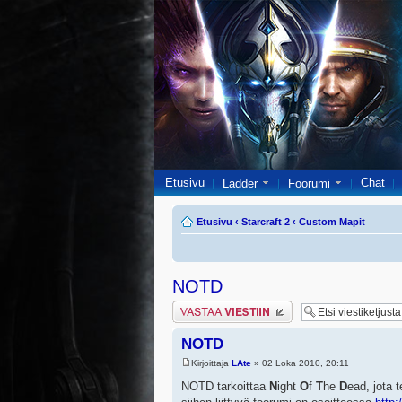
Etusivu
Chat
Ladder
Foorumi
Etusivu
‹
Starcraft 2
‹
Custom Mapit
NOTD
Lähetä vastaus
NOTD
Kirjoittaja
LAte
» 02 Loka 2010, 20:11
NOTD tarkoittaa
N
ight
O
f
T
he
D
ead, jota 