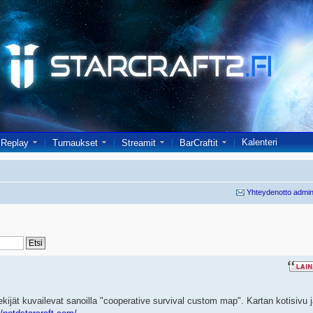
Kalenteri
Replay
Turnaukset
Streamit
BarCraftit
Yhteydenotto admin
tekijät kuvailevat sanoilla "cooperative survival custom map". Kartan kotisivu 