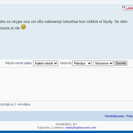
mutta se skype osa voi olla vaikeampi toteuttaa kun mikkiä ei löydy. Ite olen
nusta ei ole
Näytä viestit ajalta:
Järjestä
yttäjiä ja 1 vierailijaa
Henkilökunta
•
Pois
POWERED_BY
Käännös, Lurttinen,
www.phpbbsuomi.com