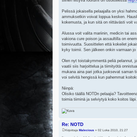
siihen liittyvä foorumi on osoitteessa
http:
Pelissä jokaisella pelaajalla on yksi hahm
ammuksetkin voivat loppua kesken. Hauska
kokemusta, ja kun sitä on riittävästi voit v
Alussa voit valita mariinin, medicin tai as
vakiona cure poison ja assaultilla on enem
toimivuutta. Suosittelen että kokeilet jok
kyky toimii. Sen jälkeen onkin varmaan jo 
Olen nyt toistakymmentä peliä pelannut, j
vaatii siis harjoittelua ja tiimityötä onnis
mukana aina pari jotka juoksevat saman ti
voi selvitä hengissä kun pahemmat koitoks
Niinpä:
Olisiko täällä NOTDn pelaajia? Tavoitteena 
toimia tiiminä ja selviytyä koko koitos läpi.
Re: NOTD
Kirjoittaja
Malecious
» 02 Loka 2010, 21:27