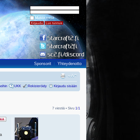
Muista minut
Sponsorit
Yhteydenotto
eihin
UKK
Rekisteröidy
Kirjaudu sisään
7 viestiä • Sivu
1
/
1
ja