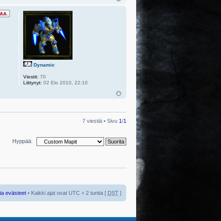
Dynamic
Viestit:
70
Liittynyt:
02 Elo 2010, 22:10
7 viestiä • Sivu
1
/
1
Hyppää:
ta evästeet
• Kaikki ajat ovat UTC + 2 tuntia [
DST
]