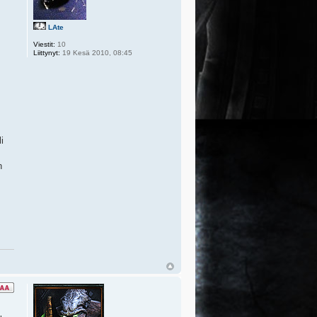
LAte
Viestit:
10
Liittynyt:
19 Kesä 2010, 08:45
i
n