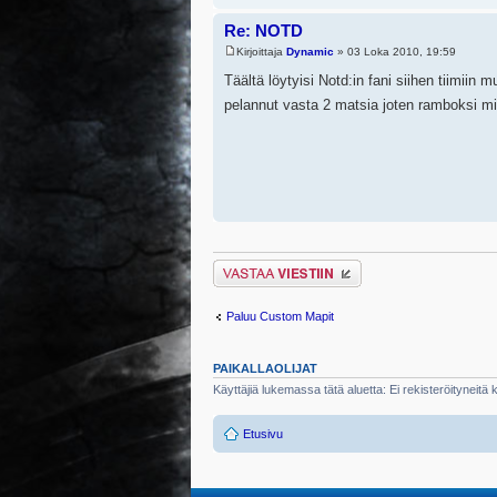
Re: NOTD
Kirjoittaja
Dynamic
» 03 Loka 2010, 19:59
Täältä löytyisi Notd:in fani siihen tiimiin 
pelannut vasta 2 matsia joten ramboksi mi
Lähetä vastaus
Paluu Custom Mapit
PAIKALLAOLIJAT
Käyttäjiä lukemassa tätä aluetta: Ei rekisteröityneitä kä
Etusivu