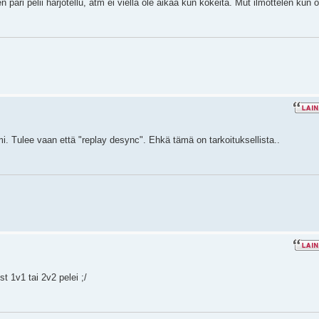
 pari pelii harjotellu, atm ei viellä ole aikaa kun kokeita. Mut ilmottelen kun 
imi. Tulee vaan että "replay desync". Ehkä tämä on tarkoituksellista..
t 1v1 tai 2v2 pelei ;/