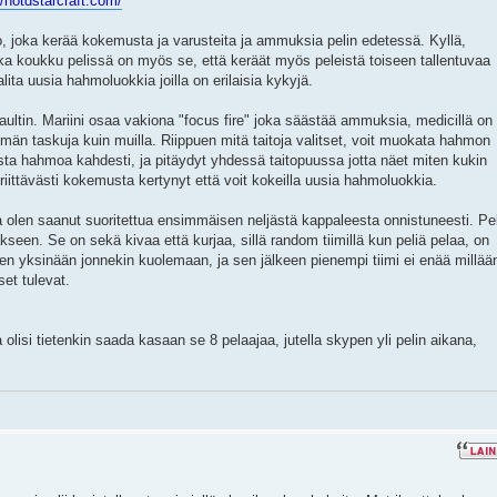
//notdstarcraft.com/
o, joka kerää kokemusta ja varusteita ja ammuksia pelin edetessä. Kyllä,
 koukku pelissä on myös se, että keräät myös peleistä toiseen tallentuvaa
alita uusia hahmoluokkia joilla on erilaisia kykyjä.
saultin. Mariini osaa vakiona "focus fire" joka säästää ammuksia, medicillä on
män taskuja kuin muilla. Riippuen mitä taitoja valitset, voit muokata hahmon
aista hahmoa kahdesti, ja pitäydyt yhdessä taitopuussa jotta näet miten kukin
riittävästi kokemusta kertynyt että voit kokeilla uusia hahmoluokkia.
a olen saanut suoritettua ensimmäisen neljästä kappaleesta onnistuneesti. Pel
tuakseen. Se on sekä kivaa että kurjaa, sillä random tiimillä kun peliä pelaa, on
en yksinään jonnekin kuolemaan, ja sen jälkeen pienempi tiimi ei enää millää
et tulevat.
olisi tietenkin saada kasaan se 8 pelaajaa, jutella skypen yli pelin aikana,