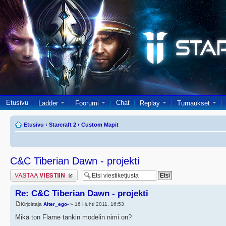
Etusivu
Chat
Ladder
Foorumi
Replay
Turnaukset
Etusivu
‹
Starcraft 2
‹
Custom Mapit
C&C Tiberian Dawn - projekti
Lähetä vastaus
Re: C&C Tiberian Dawn - projekti
Kirjoittaja
Alter_ego-
» 16 Huhti 2011, 16:53
Mikä ton Flame tankin modelin nimi on?