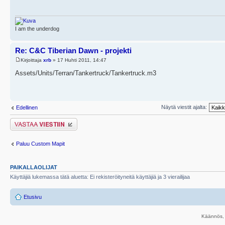
I am the underdog
Re: C&C Tiberian Dawn - projekti
Kirjoittaja
xrb
» 17 Huhti 2011, 14:47
Assets/Units/Terran/Tankertruck/Tankertruck.m3
Näytä viestit ajalta:
Edellinen
Lähetä vastaus
Paluu Custom Mapit
PAIKALLAOLIJAT
Käyttäjiä lukemassa tätä aluetta: Ei rekisteröityneitä käyttäjiä ja 3 vierailijaa
Etusivu
Käännös, 