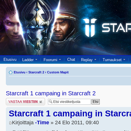
Etusivu
Chat
Ladder
Foorumi
Replay
Turnaukset
Etusivu
‹
Starcraft 2
‹
Custom Mapit
Starcraft 1 campaing in Starcraft 2
Lähetä vastaus
Starcraft 1 campaing in Starcr
Kirjoittaja
-Time
» 24 Elo 2011, 09:40