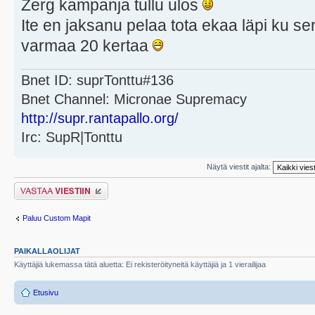
Zerg kampanja tullu ulos
Ite en jaksanu pelaa tota ekaa läpi ku s
varmaa 20 kertaa
Bnet ID: suprTonttu#136
Bnet Channel: Micronae Supremacy
http://supr.rantapallo.org/
Irc: SupR|Tonttu
Näytä viestit ajalta:
Lähetä vastaus
Paluu Custom Mapit
PAIKALLAOLIJAT
Käyttäjiä lukemassa tätä aluetta: Ei rekisteröityneitä käyttäjiä ja 1 vierailijaa
Etusivu