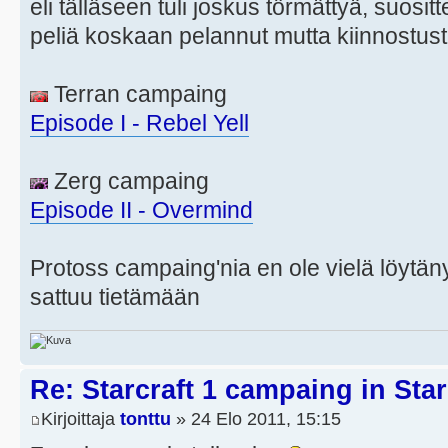
eli tälläseen tuli joskus törmättyä, suositt
peliä koskaan pelannut mutta kiinnostusta
Terran campaing
Episode I - Rebel Yell
Zerg campaing
Episode II - Overmind
Protoss campaing'nia en ole vielä löytänyt
sattuu tietämään
Re: Starcraft 1 campaing in Star
Kirjoittaja
tonttu
» 24 Elo 2011, 15:15