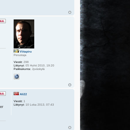
Viitapiru
Perustaja
Viestit:
298
Liittynyt:
05 Huhti 2010, 19:20
Paikkakunta:
Jyväskylä
Ali22
Viestit:
1
Liittynyt:
10 Loka 2013, 07:43
er