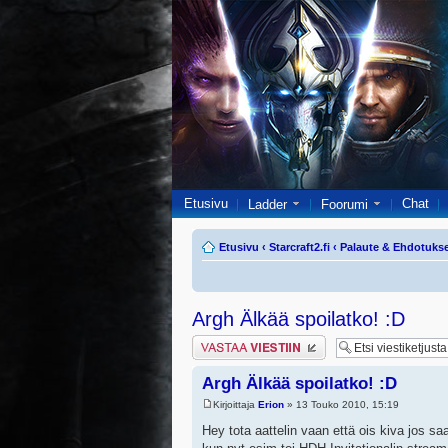
Etusivu
Chat
Ladder
Foorumi
Etusivu
‹
Starcraft2.fi
‹
Palaute & Ehdotuks
Argh Älkää spoilatko! :D
Lähetä vastaus
Argh Älkää spoilatko! :D
Kirjoittaja
Erion
» 13 Touko 2010, 15:19
Hey tota aattelin vaan että ois kiva jos saa