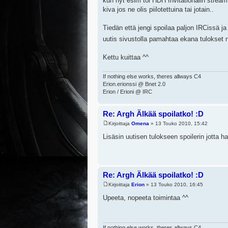
kun nyt esim toi HDH Invitationalin stream po
kiva jos ne olis piilotettuina tai jotain..
Tiedän että jengi spoilaa paljon IRCissä j
uutis sivustolla pamahtaa ekana tulokse
Kettu kuittaa ^^
If nothing else works, theres allways C4
Erion.erionssi @ Bnet 2.0
Erion / Erioni @ IRC
Re: Argh Älkää spoilatko! :D
Kirjoittaja
Omena
» 13 Touko 2010, 15:42
Lisäsin uutisen tulokseen spoilerin jotta 
Re: Argh Älkää spoilatko! :D
Kirjoittaja
Erion
» 13 Touko 2010, 16:45
Upeeta, nopeeta toimintaa ^^
If nothing else works, theres allways C4