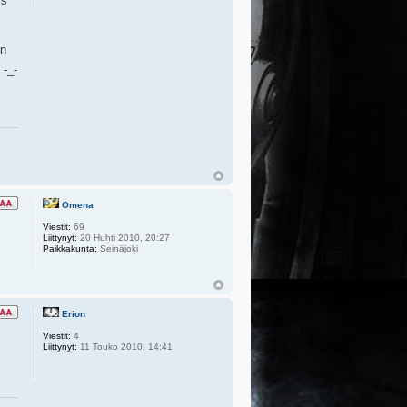
is
un
 -_-
Omena
Viestit:
69
Liittynyt:
20 Huhti 2010, 20:27
Paikkakunta:
Seinäjoki
Erion
Viestit:
4
Liittynyt:
11 Touko 2010, 14:41