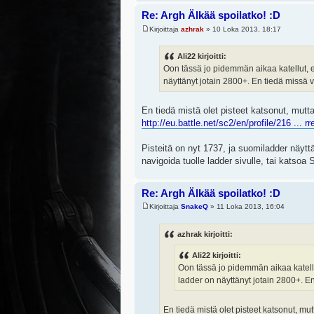
Re: Argh Älkää spoilatko! :D
Kirjoittaja
azhrak
» 10 Loka 2013, 18:17
Ali22 kirjoitti:
Oon tässä jo pidemmän aikaa katellut, e
näyttänyt jotain 2800+. En tiedä missä v
En tiedä mistä olet pisteet katsonut, mutta 
http://eu.battle.net/sc2/en/profile/216 ... rr
Pisteitä on nyt 1737, ja suomiladder näyttä
navigoida tuolle ladder sivulle, tai katsoa 
Re: Argh Älkää spoilatko! :D
Kirjoittaja
SnakeQ
» 11 Loka 2013, 16:04
azhrak kirjoitti:
Ali22 kirjoitti:
Oon tässä jo pidemmän aikaa katellu
ladder on näyttänyt jotain 2800+. En
En tiedä mistä olet pisteet katsonut, mutta