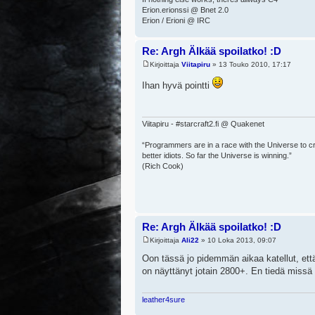
Erion.erionssi @ Bnet 2.0
Erion / Erioni @ IRC
Re: Argh Älkää spoilatko! :D
Kirjoittaja
Viitapiru
» 13 Touko 2010, 17:17
Ihan hyvä pointti
Viitapiru - #starcraft2.fi @ Quakenet
“Programmers are in a race with the Universe to cre
better idiots. So far the Universe is winning.”
(Rich Cook)
Re: Argh Älkää spoilatko! :D
Kirjoittaja
Ali22
» 10 Loka 2013, 09:07
Oon tässä jo pidemmän aikaa katellut, että
on näyttänyt jotain 2800+. En tiedä missä 
leather4sure