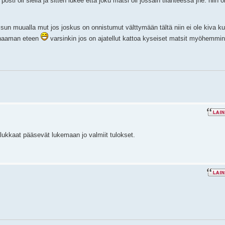
sti oli siellä ja sitten lukee että joku matsi oli jossain tilanteessa jne. niin o
a sun muualla mut jos joskus on onnistumut välttymään tältä niin ei ole kiva k
t naaman eteen
varsinkin jos on ajatellut kattoa kyseiset matsit myöhemmin
halukkaat pääsevät lukemaan jo valmiit tulokset.