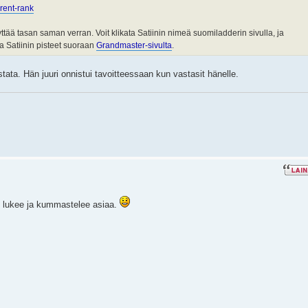
 rrent-rank
ttää tasan saman verran. Voit klikata Satiinin nimeä suomiladderin sivulla, ja
oa Satiinin pisteet suoraan
Grandmaster-sivulta
.
astata. Hän juuri onnistui tavoitteessaan kun vastasit hänelle.
in lukee ja kummastelee asiaa.