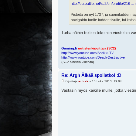
http://eu.battle.net/sc2/en/profile/216 ...
Pisteitä on nyt 1737, ja suomiladder näy
navigoida tuolle ladder sivulle, tai kats
Turha näihin trollien tekemiin viesteihin v
Gaming.fi
uutistenkirjoittaja (SC2)
http://www.youtube.com/SneikkuTV
http://www.youtube.com/DeadlyDestructive
(SC2 aiheisia videoita)
Re: Argh Älkää spoilatko! :D
Kirjoittaja
azhrak
» 13 Loka 2013, 19:04
Vastasin myös kaikille muille, jotka viest