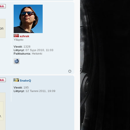
 on
azhrak
Ylläpito
Viestit:
1328
Liittynyt:
07 Syys 2010, 11:03
Paikkakunta:
Helsinki
SnakeQ
Viestit:
195
Liittynyt:
12 Tammi 2011, 19:09
e.