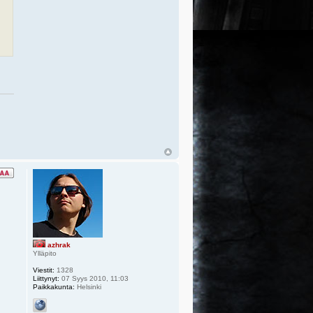
azhrak
Ylläpito
Viestit:
1328
Liittynyt:
07 Syys 2010, 11:03
Paikkakunta:
Helsinki