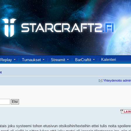
Kalenteri
Replay
Turnaukset
Streamit
BarCraftit
et
Yhteydenotto admin
tais joku systeemi tohon etusivun otsikoihin/texteihin ettei tulis noita spoilere