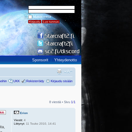
Muista minut
Sponsorit
Yhteydenotto
eihin
UKK
Rekisteröidy
Kirjaudu sisään
8 viestiä • Sivu
1
/
1
Erion
Viestit:
4
Liittynyt:
11 Touko 2010, 14:41
ita,