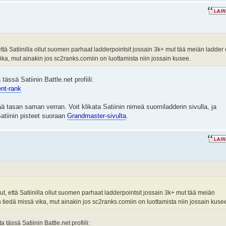
ttä Satiinilla ollut suomen parhaat ladderpointsit jossain 3k+ mut tää meiän ladder
ika, mut ainakin jos sc2ranks.comiin on luottamista niin jossain kusee.
tässä Satiinin Battle.net profiili:
ent-rank
ä tasan saman verran. Voit klikata Satiinin nimeä suomiladderin sivulla, ja
Satiinin pisteet suoraan
Grandmaster-sivulta
.
t, että Satiinilla ollut suomen parhaat ladderpointsit jossain 3k+ mut tää meiän
 tiedä missä vika, mut ainakin jos sc2ranks.comiin on luottamista niin jossain kuse
 tässä Satiinin Battle.net profiili: