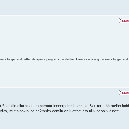
ate bigger and better idiot-proof programs, while the Universe is trying to create bigger and
 Satiinilla ollut suomen parhaat ladderpointsit jossain 3k+ mut tää meiän ladd
vika, mut ainakin jos sc2ranks.comiin on luottamista niin jossain kusee.