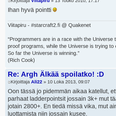
Kirjoittaja
Viitapiru
» 13 Touko 2010, 17:17
Ihan hyvä pointti
Viitapiru - #starcraft2.fi @ Quakenet
“Programmers are in a race with the Universe to
proof programs, while the Universe is trying to 
So far the Universe is winning.”
(Rich Cook)
Re: Argh Älkää spoilatko! :D
Kirjoittaja
Ali22
» 10 Loka 2013, 09:07
Oon tässä jo pidemmän aikaa katellut, ett
parhaat ladderpointsit jossain 3k+ mut t
jotain 2800+. En tiedä missä vika, mut a
luottamista niin jossain kusee.