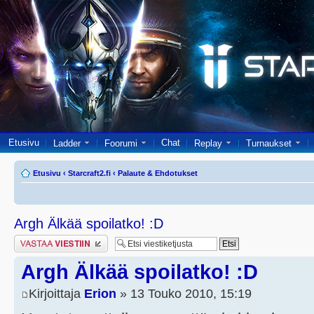
Etusivu
Chat
Ladder
Foorumi
Replay
Turnaukset
Etusivu
‹
Starcraft2.fi
‹
Palaute & Ehdotukset
Argh Älkää spoilatko! :D
Lähetä vastaus
Argh Älkää spoilatko! :D
Kirjoittaja
Erion
» 13 Touko 2010, 15:19