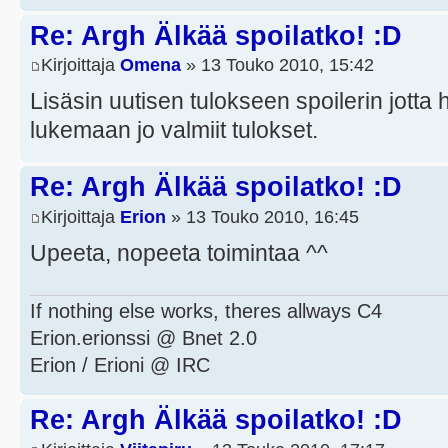
Re: Argh Älkää spoilatko! :D
Kirjoittaja
Omena
» 13 Touko 2010, 15:42
Lisäsin uutisen tulokseen spoilerin jotta
lukemaan jo valmiit tulokset.
Re: Argh Älkää spoilatko! :D
Kirjoittaja
Erion
» 13 Touko 2010, 16:45
Upeeta, nopeeta toimintaa ^^
If nothing else works, theres allways C4
Erion.erionssi @ Bnet 2.0
Erion / Erioni @ IRC
Re: Argh Älkää spoilatko! :D