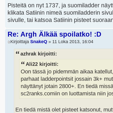
Pisteitä on nyt 1737, ja suomiladder näy
klikata Satiinin nimeä suomiladderin sivul
sivulle, tai katsoa Satiinin pisteet suora
Re: Argh Älkää spoilatko! :D
Kirjoittaja
SnakeQ
» 11 Loka 2013, 16:04
azhrak kirjoitti:
Ali22 kirjoitti:
Oon tässä jo pidemmän aikaa katellut, 
parhaat ladderpointsit jossain 3k+ mu
näyttänyt jotain 2800+. En tiedä missä
sc2ranks.comiin on luottamista niin jo
En tiedä mistä olet pisteet katsonut, mut