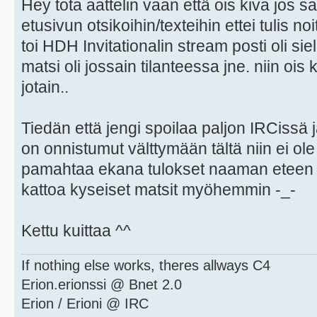
Hey tota aattelin vaan että ois kiva jos 
etusivun otsikoihin/texteihin ettei tulis no
toi HDH Invitationalin stream posti oli siel
matsi oli jossain tilanteessa jne. niin ois k
jotain..
Tiedän että jengi spoilaa paljon IRCissä 
on onnistumut välttymään tältä niin ei ole
pamahtaa ekana tulokset naaman etee
kattoa kyseiset matsit myöhemmin -_-
Kettu kuittaa ^^
If nothing else works, theres allways C4
Erion.erionssi @ Bnet 2.0
Erion / Erioni @ IRC