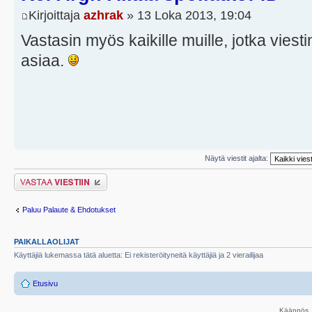
Kirjoittaja
azhrak
» 13 Loka 2013, 19:04
Vastasin myös kaikille muille, jotka vies
asiaa.
Näytä viestit ajalta:
Lähetä vastaus
Paluu Palaute & Ehdotukset
PAIKALLAOLIJAT
Käyttäjiä lukemassa tätä aluetta: Ei rekisteröityneitä käyttäjiä ja 2 vierailijaa
Etusivu
Käännös, 