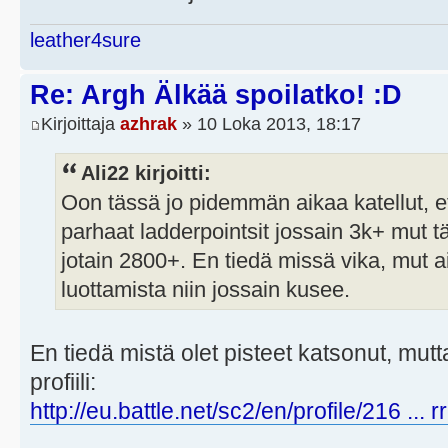
leather4sure
Re: Argh Älkää spoilatko! :D
Kirjoittaja
azhrak
» 10 Loka 2013, 18:17
Ali22 kirjoitti:
Oon tässä jo pidemmän aikaa katellut, et
parhaat ladderpointsit jossain 3k+ mut t
jotain 2800+. En tiedä missä vika, mut 
luottamista niin jossain kusee.
En tiedä mistä olet pisteet katsonut, mutta
profiili:
http://eu.battle.net/sc2/en/profile/216 ... 