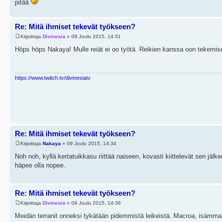
pitää
Re: Mitä ihmiset tekevät työkseen?
Kirjoittaja
Divinesia
» 09 Joulu 2015, 14:31
Höps höps Nakaya! Mulle reiät ei oo työtä. Reikien kanssa oon tekemise
https://www.twitch.tv/divinesiatv
Re: Mitä ihmiset tekevät työkseen?
Kirjoittaja
Nakaya
» 09 Joulu 2015, 14:34
Noh noh, kyllä kertatuikkasu riittää naiseen, kovasti kiittelevät sen jäl
häpee olla nopee.
Re: Mitä ihmiset tekevät työkseen?
Kirjoittaja
Divinesia
» 09 Joulu 2015, 14:36
Meidän terranit onneksi tykätään pidemmistä leikeistä. Macroa, isämm