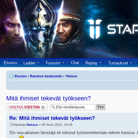
Etusivu
Chat
Ladder
Foorumi
Replay
Turnaukset
Etusivu
‹
Random keskustelu
‹
Yleinen
Mitä ihmiset tekevät työkseen?
Lähetä vastaus
Re: Mitä ihmiset tekevät työkseen?
Kirjoittaja
Nakaya
» 09 Joulu 2015, 14:29
32v osa-aikainen lävistäjä eli tottunut työskentelemään reikien kanssa. 