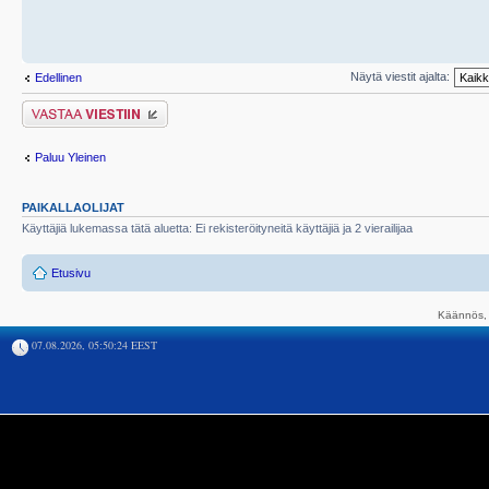
Näytä viestit ajalta:
Edellinen
Lähetä vastaus
Paluu Yleinen
PAIKALLAOLIJAT
Käyttäjiä lukemassa tätä aluetta: Ei rekisteröityneitä käyttäjiä ja 2 vierailijaa
Etusivu
Käännös, 
07.08.2026, 05:50:24 EEST