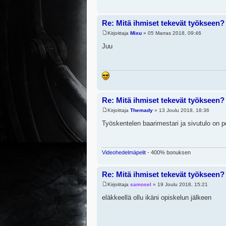
Re: Mitä ihmiset tekevät työkseen?
Kirjoittaja
Mixu
» 05 Marras 2018, 09:46
Juu
Re: Mitä ihmiset tekevät työkseen?
Kirjoittaja
Themady
» 13 Joulu 2018, 18:36
Työskentelen baarimestari ja sivutulo on p
Videohedelmäpelit
- 400% bonuksen
Re: Mitä ihmiset tekevät työkseen?
Kirjoittaja
samosel
» 19 Joulu 2018, 15:21
eläkkeellä ollu ikäni opiskelun jälkeen