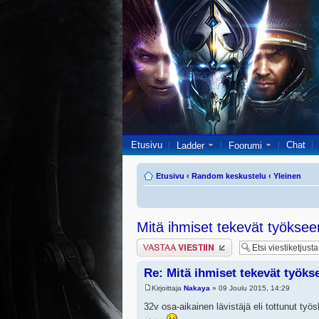
Etusivu
Chat
Ladder
Foorumi
Etusivu
‹
Random keskustelu
‹
Yleinen
Mitä ihmiset tekevät työkse
Lähetä vastaus
Re: Mitä ihmiset tekevät työks
Kirjoittaja
Nakaya
» 09 Joulu 2015, 14:29
32v osa-aikainen lävistäjä eli tottunut ty