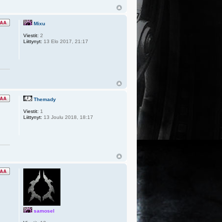
Mixu
Viestit:
2
Liittynyt:
13 Elo 2017, 21:17
Themady
Viestit:
1
Liittynyt:
13 Joulu 2018, 18:17
samosel