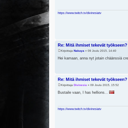
https://www.twitch.tv/divinesiatv
Re: Mitä ihmiset tekevät työkseen?
Kirjoittaja
Nakaya
» 09 Joulu 2015, 14:40
Hei kamaan, anna nyt jotain chäänssiä cr
Re: Mitä ihmiset tekevät työkseen?
Kirjoittaja
Divinesia
» 09 Joulu 2015, 15:52
Bustaile vaan, I has hellions...
https://www.twitch.tv/divinesiatv