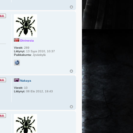
Divinesia
Viestit:
289
Liittynyt:
13 Syys 2010, 10:37
Paikkakunta:
Jyväskylä
Nakaya
Viestit:
10
Liittynyt:
08 Elo 2012, 19:43