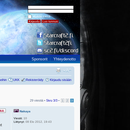
Muista minut
Sponsorit
Yhteydenotto
eihin
UKK
Rekisteröidy
Kirjaudu sisään
29 viestiä •
Sivu
3
/
3
•
1
2
3
Nakaya
Viestit:
10
Liittynyt:
08 Elo 2012, 19:43
et