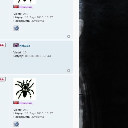
Divinesia
Viestit:
289
Liittynyt:
13 Syys 2010, 10:37
Paikkakunta:
Jyväskylä
Nakaya
Viestit:
10
Liittynyt:
08 Elo 2012, 19:43
Divinesia
Viestit:
289
Liittynyt:
13 Syys 2010, 10:37
Paikkakunta:
Jyväskylä