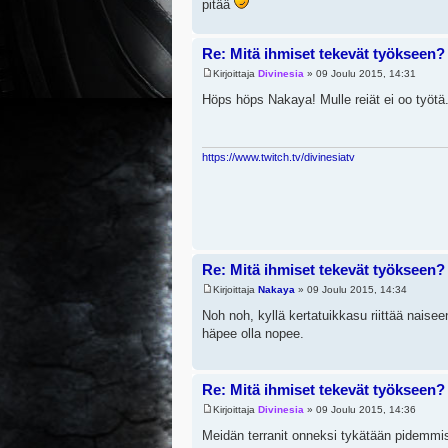
pitää
Re: Mitä ihmiset tekevät työkseen?
Kirjoittaja
Divinesia
» 09 Joulu 2015, 14:31
Höps höps Nakaya! Mulle reiät ei oo työtä
https://www.twitch.tv/divinesiatv
Re: Mitä ihmiset tekevät työkseen?
Kirjoittaja
Nakaya
» 09 Joulu 2015, 14:34
Noh noh, kyllä kertatuikkasu riittää naisee
häpee olla nopee.
Re: Mitä ihmiset tekevät työkseen?
Kirjoittaja
Divinesia
» 09 Joulu 2015, 14:36
Meidän terranit onneksi tykätään pidemmi