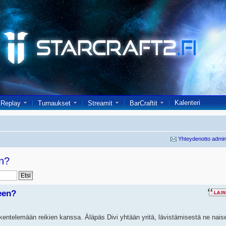
Kalenteri
Replay
Turnaukset
Streamit
BarCraftit
Yhteydenotto admin
en?
een?
öskentelemään reikien kanssa. Äläpäs Divi yhtään yritä, lävistämisestä ne nais