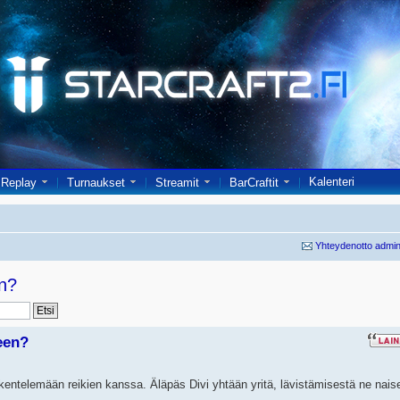
Kalenteri
Replay
Turnaukset
Streamit
BarCraftit
Yhteydenotto admin
en?
een?
öskentelemään reikien kanssa. Äläpäs Divi yhtään yritä, lävistämisestä ne nais