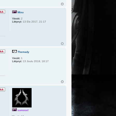
Mixu
Viestit:
2
Liittynyt:
13 Elo 2017, 21:17
Themady
Viestit:
1
Liittynyt:
13 Joulu 2018, 18:17
samosel