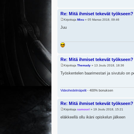
Re: Mitä ihmiset tekevät työkseen?
Kirjoittaja
Mixu
» 05 Marras 2018, 09:46
Juu
Re: Mitä ihmiset tekevät työkseen?
Kirjoittaja
Themady
» 13 Joulu 2018, 18:36
Työskentelen baarimestari ja sivutulo on p
Videohedelmäpelit
- 400% bonuksen
Re: Mitä ihmiset tekevät työkseen?
Kirjoittaja
samosel
» 19 Joulu 2018, 15:21
eläkkeellä ollu ikäni opiskelun jälkeen