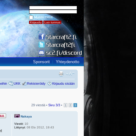
Muista minut
Sponsorit
Yhteydenotto
eihin
UKK
Rekisteröidy
Kirjaudu sisään
29 viestiä •
Sivu
3
/
3
•
1
2
3
Nakaya
Viestit:
10
Liittynyt:
08 Elo 2012, 19:43
et