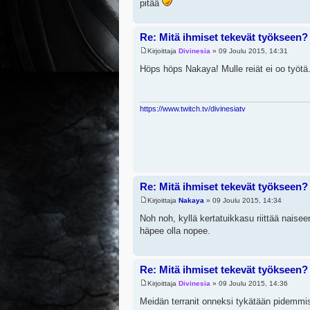
pitää
Re: Mitä ihmiset tekevät työkseen?
Kirjoittaja
Divinesia
» 09 Joulu 2015, 14:31
Höps höps Nakaya! Mulle reiät ei oo työtä
https://www.twitch.tv/divinesiatv
Re: Mitä ihmiset tekevät työkseen?
Kirjoittaja
Nakaya
» 09 Joulu 2015, 14:34
Noh noh, kyllä kertatuikkasu riittää naisee
häpee olla nopee.
Re: Mitä ihmiset tekevät työkseen?
Kirjoittaja
Divinesia
» 09 Joulu 2015, 14:36
Meidän terranit onneksi tykätään pidemmi