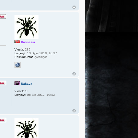
Divinesia
Viestit:
289
Liittynyt:
13 Syys 2010, 10:37
Paikkakunta:
Jyväskylä
Nakaya
Viestit:
10
Liittynyt:
08 Elo 2012, 19:43