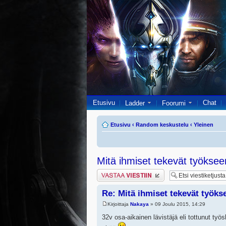
Etusivu
Chat
Ladder
Foorumi
Etusivu
‹
Random keskustelu
‹
Yleinen
Mitä ihmiset tekevät työkse
Lähetä vastaus
Re: Mitä ihmiset tekevät työks
Kirjoittaja
Nakaya
» 09 Joulu 2015, 14:29
32v osa-aikainen lävistäjä eli tottunut ty