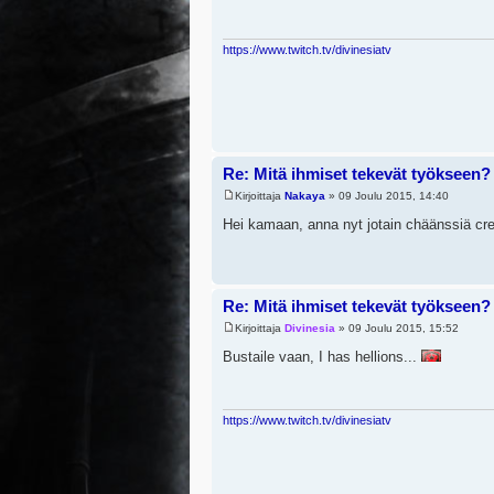
https://www.twitch.tv/divinesiatv
Re: Mitä ihmiset tekevät työkseen?
Kirjoittaja
Nakaya
» 09 Joulu 2015, 14:40
Hei kamaan, anna nyt jotain chäänssiä cr
Re: Mitä ihmiset tekevät työkseen?
Kirjoittaja
Divinesia
» 09 Joulu 2015, 15:52
Bustaile vaan, I has hellions...
https://www.twitch.tv/divinesiatv