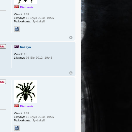
Divinesia
Viestit:
289
Liittynyt:
13 Syys 2010, 10:37
Paikkakunta:
Jyväskylä
Nakaya
Viestit:
10
Liittynyt:
08 Elo 2012, 19:43
Divinesia
Viestit:
289
Liittynyt:
13 Syys 2010, 10:37
Paikkakunta:
Jyväskylä