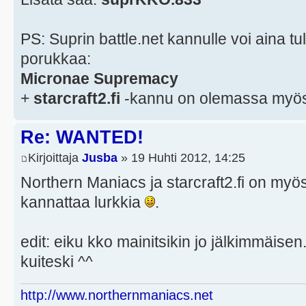
PS: Suprin battle.net kannulle voi aina t
porukkaa:
Micronae Supremacy
+
starcraft2.fi
-kannu on olemassa myö
Re: WANTED!
Kirjoittaja
Jusba
» 19 Huhti 2012, 14:25
Northern Maniacs ja starcraft2.fi on myös
kannattaa lurkkia
.
edit: eiku kko mainitsikin jo jälkimmäise
kuiteski ^^
http://www.northernmaniacs.net