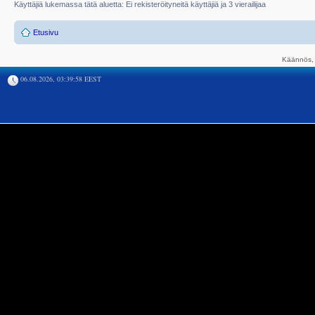
Käyttäjiä lukemassa tätä aluetta: Ei rekisteröityneitä käyttäjiä ja 3 vierailijaa
Etusivu
Käännös, 
06.08.2026, 03:39:58 EEST