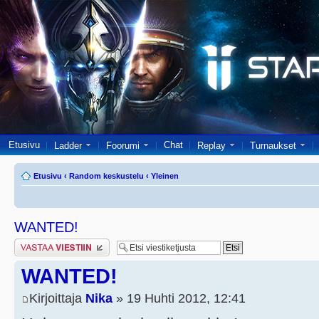
Etusivu
Chat
Ladder
Foorumi
Replay
Turnaukset
Etusivu
‹
Random keskustelu
‹
Yleinen
WANTED!
Lähetä vastaus
WANTED!
Kirjoittaja
Nika
» 19 Huhti 2012, 12:41