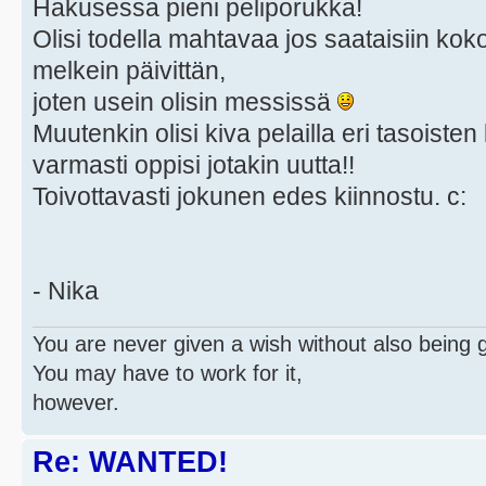
Hakusessa pieni peliporukka!
Olisi todella mahtavaa jos saataisiin koko
melkein päivittän,
joten usein olisin messissä
Muutenkin olisi kiva pelailla eri tasoiste
varmasti oppisi jotakin uutta!!
Toivottavasti jokunen edes kiinnostu. c:
- Nika
You are never given a wish without also being g
You may have to work for it,
however.
Re: WANTED!