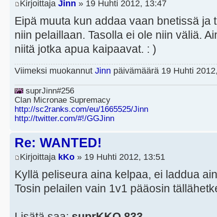
Kirjoittaja
Jinn
» 19 Huhti 2012, 13:47
Eipä muuta kun addaa vaan bnetissä ja t
niin pelaillaan. Tasolla ei ole niin väliä. 
niitä jotka apua kaipaavat. : )
Viimeksi muokannut
Jinn
päivämäärä 19 Huhti 2012,
suprJinn#256
Clan Micronae Supremacy
http://sc2ranks.com/eu/1665525/Jinn
http://twitter.com/#!/GGJinn
Re: WANTED!
Kirjoittaja
kKo
» 19 Huhti 2012, 13:51
Kyllä peliseura aina kelpaa, ei laddua ai
Tosin pelailen vain 1v1 pääosin tällähetke
Lisätä saa:
suprKKO.833