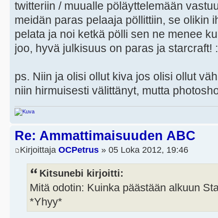
twitteriin / muualle pöläyttelemään vast
meidän paras pelaaja pöllittiin, se olikin
pelata ja noi ketkä pölli sen ne menee ku
joo, hyvä julkisuus on paras ja starcraft! 
ps. Niin ja olisi ollut kiva jos olisi ollut v
niin hirmuisesti välittänyt, mutta photosh
Re: Ammattimaisuuden ABC
Kirjoittaja
OCPetrus
» 05 Loka 2012, 19:46
Kitsunebi kirjoitti:
Mitä odotin: Kuinka päästään alkuun Sta
*Yhyy*