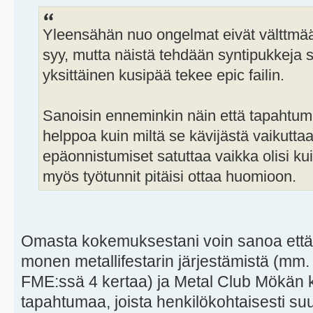
Yleensähän nuo ongelmat eivät välttmää
syy, mutta näistä tehdään syntipukkeja s
yksittäinen kusipää tekee epic failin.
Sanoisin enneminkin näin että tapahtuman
helppoa kuin miltä se kävijästä vaikuttaa
epäonnistumiset satuttaa vaikka olisi ku
myös työtunnit pitäisi ottaa huomioon.
Omasta kokemuksestani voin sanoa että o
monen metallifestarin järjestämistä (mm.
FME:ssä 4 kertaa) ja Metal Club Mökän k
tapahtumaa, joista henkilökohtaisesti suu