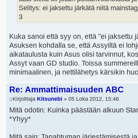
Selitys: ei jaksettu järkätä niitä mainstage
3
Kuka sanoi että syy on, että "ei jaksettu j
Asuksen kohdalla se, että Assyiltä ei lohj
aikataulusta kuin Asus olisi tarvinnut, kos
Assyt vaan GD studio. Toissa summereilla
minimaalinen, ja nettilähetys kärsikin hu
Re: Ammattimaisuuden ABC
Kirjoittaja
Kitsunebi
» 05 Loka 2012, 15:46
Mitä odotin: Kuinka päästään alkuun Star
*Yhyy*
Mitä sain: Tapahtuman järjestämisestä j