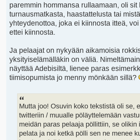
paremmin hommansa rullaamaan, oli sit kys
turnausmatkasta, haastattelusta tai mistä
yhteydenottoa, joka ei kiinnosta itteä, vo
ettei kiinnosta.
Ja pelaajat on nykyään aikamoisia rokkis
yksityiselämälläkin on väliä. Nimeltämain
näyttää Adebisiltä, lienee paras esimerk
tiimisopumista jo menny mönkään sillä?
Mutta joo! Osuvin koko tekstistä oli se,
twitteriin / muualle pöläyttelemään vas
meidän paras pelaaja pöllittiin, se oliki
pelata ja noi ketkä pölli sen ne menee k