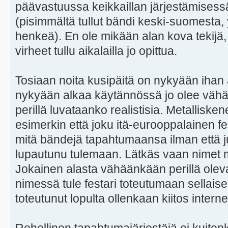
päävastuussa keikkaillan järjestämisessä
(pisimmältä tullut bändi keski-suomesta, y
henkeä). En ole mikään alan kova tekijä,
virheet tullu aikalailla jo opittua.
Tosiaan noita kusipäitä on nykyään ihan 
nykyään alkaa käytännössä jo olee vähän 
perillä luvataanko realistisia. Metallisk
esimerkin että joku itä-eurooppalainen fes
mitä bändejä tapahtumaansa ilman että j
lupautunu tulemaan. Lätkäs vaan nimet 
Jokainen alasta vähäänkään perillä oleva
nimessä tule festari toteutumaan sellai
toteutunut lopulta ollenkaan kiitos intern