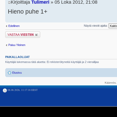
Kirjoittaja
Tulimeri
» 05 Loka 2012, 21:08
Hieno puhe 1+
Näytä viestit ajalta:
Edellinen
Lähetä vastaus
Paluu Yleinen
PAIKALLAOLIJAT
Käyttäjiä lukemassa tätä aluetta: Ei rekisteröityneitä käyttäjiä ja 2 vierailijaa
Etusivu
Käännös, 
08.08.2026, 11:17:18 EEST