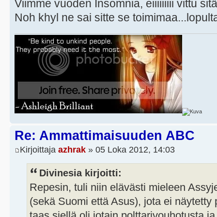
Viimme vuoden Insomnia, eiiiiiiiii vittu si
Noh khyl ne sai sitte se toimimaa...lopulta
Re: Ammattimaisuuden ABC
Kirjoittaja
azhrak
» 05 Loka 2012, 14:03
Divinesia kirjoitti:
Repesin, tuli niin elävästi mieleen Assy
(sekä Suomi että Asus), jota ei näytett
taas siellä oli jotain polttarivouhotusta 