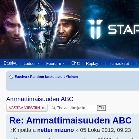
Etusivu
Chat
Ladder
Foorumi
Replay
Turnaukset
Etusivu
‹
Random keskustelu
‹
Yleinen
Ammattimaisuuden ABC
Lähetä vastaus
Re: Ammattimaisuuden ABC
Kirjoittaja
netter mizuno
» 05 Loka 2012, 09:23