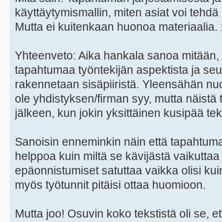
käyttäytymismallin, miten asiat voi tehdä 
Mutta ei kuitenkaan huonoa materiaalia. ;
Yhteenveto: Aika hankala sanoa mitään, 
tapahtumaa työntekijän aspektista ja seu
rakennetaan sisäpiiristä. Yleensähän nuo
ole yhdistyksen/firman syy, mutta näistä
jälkeen, kun jokin yksittäinen kusipää teke
Sanoisin enneminkin näin että tapahtuman 
helppoa kuin miltä se kävijästä vaikuttaa
epäonnistumiset satuttaa vaikka olisi kui
myös työtunnit pitäisi ottaa huomioon.
Mutta joo! Osuvin koko tekstistä oli se, 