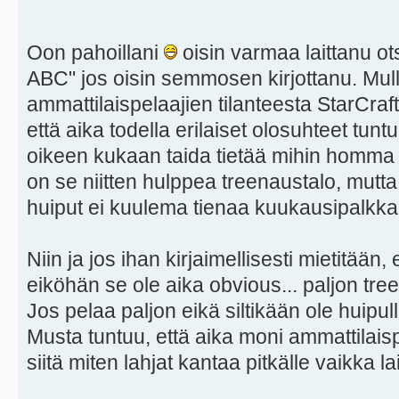
Oon pahoillani
oisin varmaa laittanu ot
ABC" jos oisin semmosen kirjottanu. Mull
ammattilaispelaajien tilanteesta StarCraf
että aika todella erilaiset olosuhteet tunt
oikeen kukaan taida tietää mihin homma 
on se niitten hulppea treenaustalo, mutta
huiput ei kuulema tienaa kuukausipalkk
Niin ja jos ihan kirjaimellisesti mietitään,
eiköhän se ole aika obvious... paljon treen
Jos pelaa paljon eikä siltikään ole huipulla
Musta tuntuu, että aika moni ammattilais
siitä miten lahjat kantaa pitkälle vaikka l