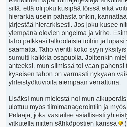
Rehellinen tapahtumajärjestäjä ei kuiten
sillä, että oli joku kusipää töissä eikä v
hierarkia usein pahasta onkin, kannatta
järjestää hierarkisesti. Jos joku kusee n
ylempänä olevien ongelma ja virhe. Esim
taho palkkasi talkoolaisia töihin ja lupasi 
saamatta. Taho vieritti koko syyn yksityi
sumutti kaikkia osapuolia. Joittenkin mie
anteeksi, mun silmissä toi vaan pahensi ti
kyseisen tahon on varmasti nykyään va
yhteistyökuvioita aiempaan verrattuna.
Lisäksi mun mielestä noi mun alkuperäise
ulottuu myös tiimimanagerointiin ja myös 
Pelaaja, joka vastailee asiallisesti yhteis
vitkutella niitten sähköpostien kanssa
)