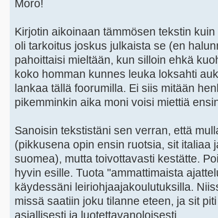
Moro!
Kirjotin aikoinaan tämmösen tekstin kui
oli tarkoitus joskus julkaista se (en halun
pahoittaisi mieltään, kun silloin ehkä kuo
koko homman kunnes leuka loksahti auki 
lankaa tällä foorumilla. Ei siis mitään he
pikemminkin aika moni voisi miettiä ensi
Sanoisin tekstistäni sen verran, että mull
(pikkusena opin ensin ruotsia, sit italiaa
suomea), mutta toivottavasti kestätte. Point
hyvin esille. Tuota "ammattimaista ajatte
käydessäni leiriohjaajakoulutuksilla. Niis
missä saatiin joku tilanne eteen, ja sit p
asiallisesti ja luotettavanoloisesti.