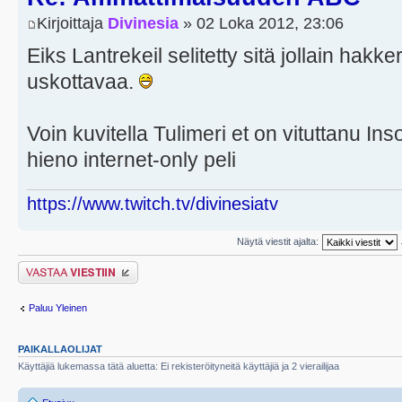
Kirjoittaja
Divinesia
» 02 Loka 2012, 23:06
Eiks Lantrekeil selitetty sitä jollain hakke
uskottavaa.
Voin kuvitella Tulimeri et on vituttanu I
hieno internet-only peli
https://www.twitch.tv/divinesiatv
Näytä viestit ajalta:
Lähetä vastaus
Paluu Yleinen
PAIKALLAOLIJAT
Käyttäjiä lukemassa tätä aluetta: Ei rekisteröityneitä käyttäjiä ja 2 vierailijaa