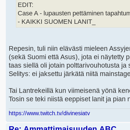
EDIT:
Case A - lupausten pettäminen tapahtu
- KAIKKI SUOMEN LANIT_
Repesin, tuli niin elävästi mieleen Assyj
(sekä Suomi että Asus), jota ei näytetty
taas siellä oli jotain polttarivouhotusta j
Selitys: ei jaksettu järkätä niitä mainstagel
Tai Lantrekeillä kun viimeisenä yönä kene
Tosin se teki niistä eeppiset lanit ja pian
https://www.twitch.tv/divinesiatv
Re: Ammattimaisuuden ABC