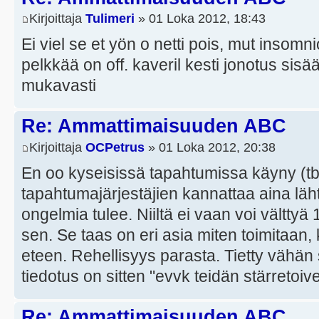
Kirjoittaja
Tulimeri
» 01 Loka 2012, 18:43
Ei viel se et yön o netti pois, mut insomn
pelkkää on off. kaveril kesti jonotus sisä
mukavasti
Re: Ammattimaisuuden ABC
Kirjoittaja
OCPetrus
» 01 Loka 2012, 20:38
En oo kyseisissä tapahtumissa käyny (tbh
tapahtumajärjestäjien kannattaa aina lähte
ongelmia tulee. Niiltä ei vaan voi vältty
sen. Se taas on eri asia miten toimitaan
eteen. Rehellisyys parasta. Tietty vähän s
tiedotus on sitten "evvk teidän stärretoiv
Re: Ammattimaisuuden ABC