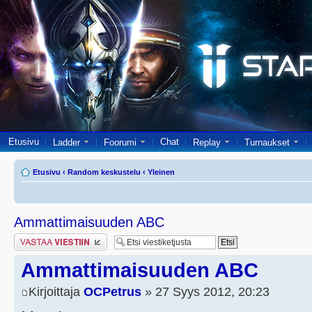
Etusivu
Chat
Ladder
Foorumi
Replay
Turnaukset
Etusivu
‹
Random keskustelu
‹
Yleinen
Ammattimaisuuden ABC
Lähetä vastaus
Ammattimaisuuden ABC
Kirjoittaja
OCPetrus
» 27 Syys 2012, 20:23