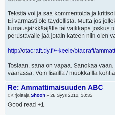
Tekstiä voi ja saa kommentoida ja kritisoi
Ei varmasti ole täydellistä. Mutta jos joll
turnausjärkkääjälle tai vaikkapa joskus
perustavalle jää jotain käteen niin olen 
http://otacraft.dy.fi/~keele/otacraft/amm
Tosiaan, sana on vapaa. Sanokaa vaan, jo
väärässä. Voin lisäillä / muokkailla kohti
Re: Ammattimaisuuden ABC
Kirjoittaja
Shoon
» 28 Syys 2012, 10:33
Good read +1