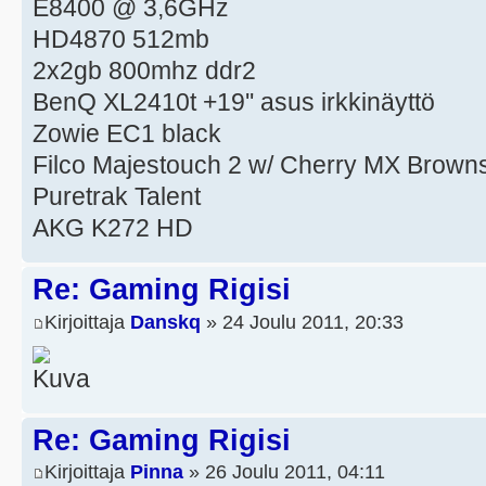
E8400 @ 3,6GHz
HD4870 512mb
2x2gb 800mhz ddr2
BenQ XL2410t +19'' asus irkkinäyttö
Zowie EC1 black
Filco Majestouch 2 w/ Cherry MX Brown
Puretrak Talent
AKG K272 HD
Re: Gaming Rigisi
Kirjoittaja
Danskq
» 24 Joulu 2011, 20:33
Re: Gaming Rigisi
Kirjoittaja
Pinna
» 26 Joulu 2011, 04:11