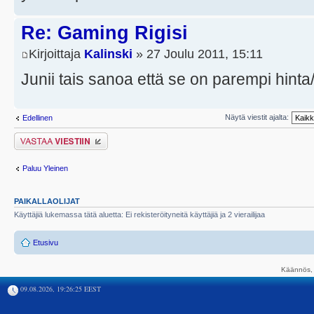
Re: Gaming Rigisi
Kirjoittaja
Kalinski
» 27 Joulu 2011, 15:11
Junii tais sanoa että se on parempi hinta
Näytä viestit ajalta:
Edellinen
Lähetä vastaus
Paluu Yleinen
PAIKALLAOLIJAT
Käyttäjiä lukemassa tätä aluetta: Ei rekisteröityneitä käyttäjiä ja 2 vierailijaa
Etusivu
Käännös, 
09.08.2026, 19:26:25 EEST