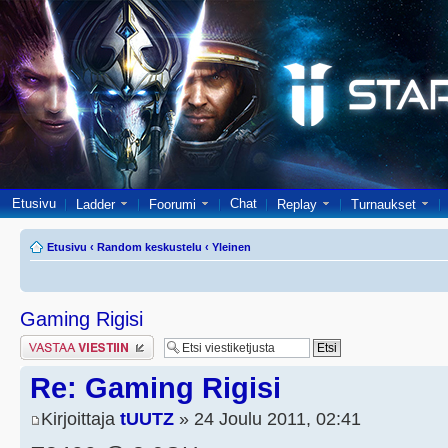
Etusivu
Chat
Ladder
Foorumi
Replay
Turnaukset
Etusivu
‹
Random keskustelu
‹
Yleinen
Gaming Rigisi
Lähetä vastaus
Re: Gaming Rigisi
Kirjoittaja
tUUTZ
» 24 Joulu 2011, 02:41