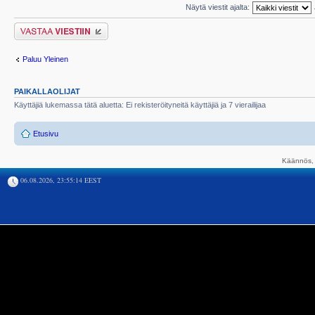
Näytä viestit ajalta:
Lähetä vastaus
Paluu Yleinen
PAIKALLAOLIJAT
Käyttäjiä lukemassa tätä aluetta: Ei rekisteröityneitä käyttäjiä ja 7 vierailijaa
Etusivu
Käännös, 
06.08.2026, 23:55:14 EEST