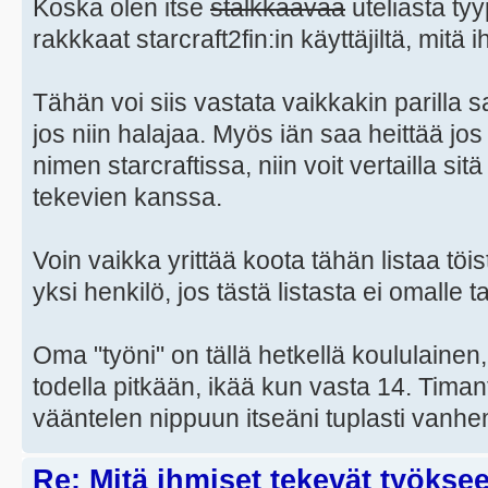
Koska olen itse
stalkkaavaa
uteliasta tyyp
rakkkaat starcraft2fin:in käyttäjiltä, mitä
Tähän voi siis vastata vaikkakin parilla 
jos niin halajaa. Myös iän saa heittää jos 
nimen starcraftissa, niin voit vertailla si
tekevien kanssa.
Voin vaikka yrittää koota tähän listaa t
yksi henkilö, jos tästä listasta ei omalle tas
Oma "työni" on tällä hetkellä koululainen,
todella pitkään, ikää kun vasta 14. Timantt
vääntelen nippuun itseäni tuplasti vanhem
Re: Mitä ihmiset tekevät työkse