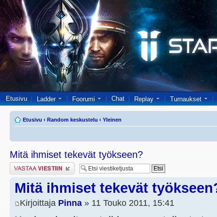
Etusivu
Chat
Ladder
Foorumi
Replay
Turnaukset
Etusivu
‹
Random keskustelu
‹
Yleinen
Mitä ihmiset tekevät työkseen?
Lähetä vastaus
Mitä ihmiset tekevät työkseen
Kirjoittaja
Pinna
» 11 Touko 2011, 15:41