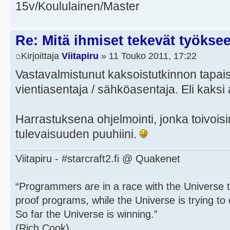
15v/Koululainen/Master
Re: Mitä ihmiset tekevät työkse
Kirjoittaja
Viitapiru
» 11 Touko 2011, 17:22
Vastavalmistunut kaksoistutkinnon tapai
vientiasentaja / sähköasentaja. Eli kaksi a
Harrastuksena ohjelmointi, jonka toivoisin
tulevaisuuden puuhiini.
Viitapiru - #starcraft2.fi @ Quakenet
“Programmers are in a race with the Universe to
proof programs, while the Universe is trying to 
So far the Universe is winning.”
(Rich Cook)