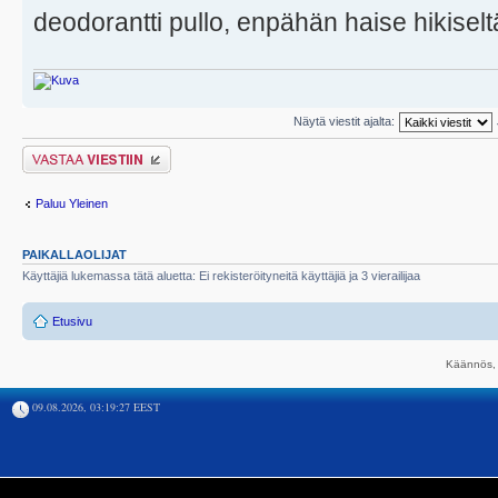
deodorantti pullo, enpähän haise hikiselt
Näytä viestit ajalta:
Lähetä vastaus
Paluu Yleinen
PAIKALLAOLIJAT
Käyttäjiä lukemassa tätä aluetta: Ei rekisteröityneitä käyttäjiä ja 3 vierailijaa
Etusivu
Käännös, 
09.08.2026, 03:19:27 EEST