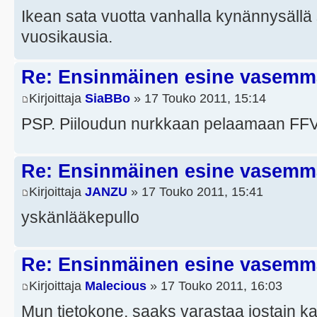
Ikean sata vuotta vanhalla kynännysällä s
vuosikausia.
Re: Ensinmäinen esine vasemmal
Kirjoittaja
SiaBBo
» 17 Touko 2011, 15:14
PSP. Piiloudun nurkkaan pelaamaan FFVI
Re: Ensinmäinen esine vasemmal
Kirjoittaja
JANZU
» 17 Touko 2011, 15:41
yskänlääkepullo
Re: Ensinmäinen esine vasemmal
Kirjoittaja
Malecious
» 17 Touko 2011, 16:03
Mun tietokone, saaks varastaa jostain ka