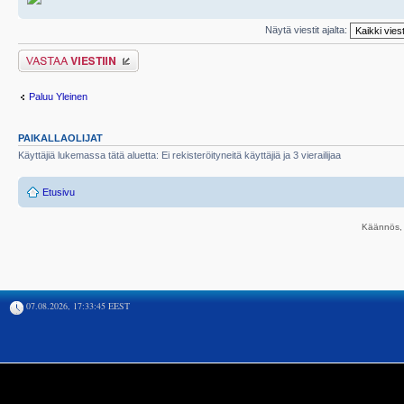
Näytä viestit ajalta:
Lähetä vastaus
Paluu Yleinen
PAIKALLAOLIJAT
Käyttäjiä lukemassa tätä aluetta: Ei rekisteröityneitä käyttäjiä ja 3 vierailijaa
Etusivu
Käännös, 
07.08.2026, 17:33:45 EEST