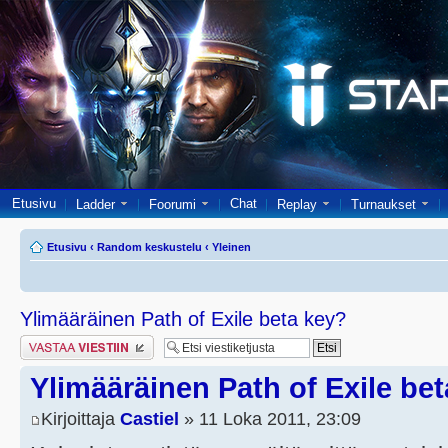
Etusivu
Chat
Ladder
Foorumi
Replay
Turnaukset
Etusivu
‹
Random keskustelu
‹
Yleinen
Ylimääräinen Path of Exile beta key?
Lähetä vastaus
Ylimääräinen Path of Exile be
Kirjoittaja
Castiel
» 11 Loka 2011, 23:09