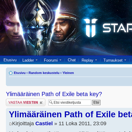
Etusivu
Chat
Ladder
Foorumi
Replay
Turnaukset
Etusivu
‹
Random keskustelu
‹
Yleinen
Ylimääräinen Path of Exile beta key?
Lähetä vastaus
Ylimääräinen Path of Exile be
Kirjoittaja
Castiel
» 11 Loka 2011, 23:09