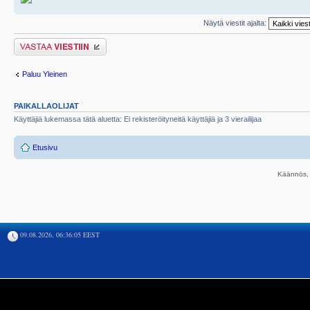
Näytä viestit ajalta:
Lähetä vastaus
Paluu Yleinen
PAIKALLAOLIJAT
Käyttäjiä lukemassa tätä aluetta: Ei rekisteröityneitä käyttäjiä ja 3 vierailijaa
Etusivu
Käännös, 
09.08.2026, 06:36:05 EEST