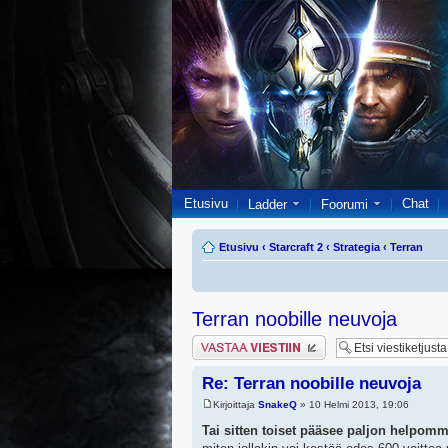
Etusivu
Chat
Ladder
Foorumi
Etusivu
‹
Starcraft 2
‹
Strategia
‹
Terran
Terran noobille neuvoja
Lähetä vastaus
Re: Terran noobille neuvoja
Kirjoittaja
SnakeQ
» 10 Helmi 2013, 19:06
Tai sitten toiset pääsee paljon helpomma