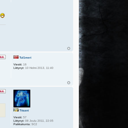
i
Tul1meri
Viestit:
16
Liittynyt:
10 Helmi 2013, 11:40
Titaani
Viestit:
57
Liittynyt:
08 Joulu 2011, 22:05
Paikkakunta:
SC2