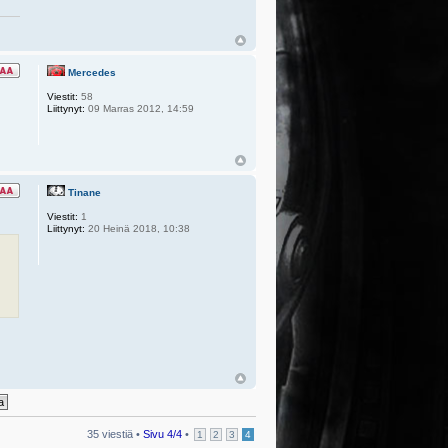
Mercedes
Viestit:
58
Liittynyt:
09 Marras 2012, 14:59
Tinane
Viestit:
1
Liittynyt:
20 Heinä 2018, 10:38
35 viestiä •
Sivu
4
/
4
•
1
2
3
4