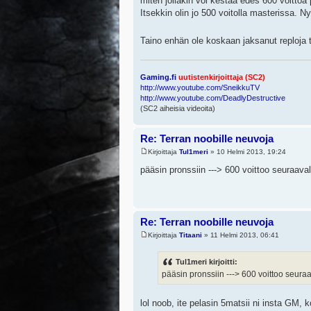
miten jollakin voi kestää edes 600 voittoa 
Itsekkin olin jo 500 voitolla masterissa. N
Taino enhän ole koskaan jaksanut reploja t
Gaming.fi
uutistenkirjoittaja (SC2)
http://www.youtube.com/SneikkuTV
http://www.youtube.com/DeadlyDestructive
(SC2 aiheisia videoita)
Re: Terran noobille neuvoja
Kirjoittaja
Tul1meri
» 10 Helmi 2013, 19:24
pääsin pronssiin ---> 600 voittoo seuraava
Re: Terran noobille neuvoja
Kirjoittaja
Titaani
» 11 Helmi 2013, 06:41
Tul1meri kirjoitti:
pääsin pronssiin ---> 600 voittoo seura
lol noob, ite pelasin 5matsii ni insta GM,