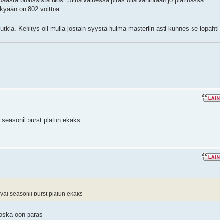
päästä bronssista ulos. Siinä vaihessa pitäs olla vähintään jo platinassa.
ykyään on 802 voittoa.
utkia. Kehitys oli mulla jostain syystä huima masteriin asti kunnes se lopaht
l seasonil burst platun ekaks
aval seasonil burst platun ekaks
 koska oon paras