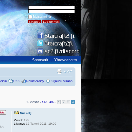
Muista minut
Sponsorit
Yhteydenotto
eihin
UKK
Rekisteröidy
Kirjaudu sisään
35 viestiä •
Sivu
4
/
4
•
1
2
3
4
SnakeQ
Viestit:
195
Liittynyt:
12 Tammi 2011, 19:09
tä