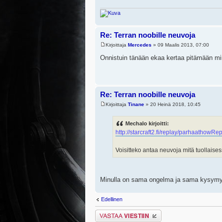
Re: Terran noobille neuvoja
Kirjoittaja
Mercedes
» 09 Maalis 2013, 07:00
Onnistuin tänään ekaa kertaa pitämään mine
Re: Terran noobille neuvoja
Kirjoittaja
Tinane
» 20 Heinä 2018, 10:45
Mechalo kirjoitti:
http://starcraft2.fi/replay/
parhaat
howRep
Voisitteko antaa neuvoja mitä tuollaises
Minulla on sama ongelma ja sama kysym
Edellinen
Lähetä vastaus