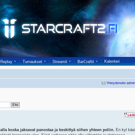
Kalenteri
Replay
Turnaukset
Streamit
BarCraftit
Yhteydenotto admin
lla koska jaksavat panostaa ja keskittyä siihen yhteen peliin.
En kyl käsi