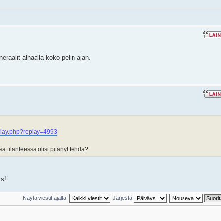
raalit alhaalla koko pelin ajan.
lay.php?replay=4993
sa tilanteessa olisi pitänyt tehdä?
ys!
Näytä viestit ajalta:
Järjestä