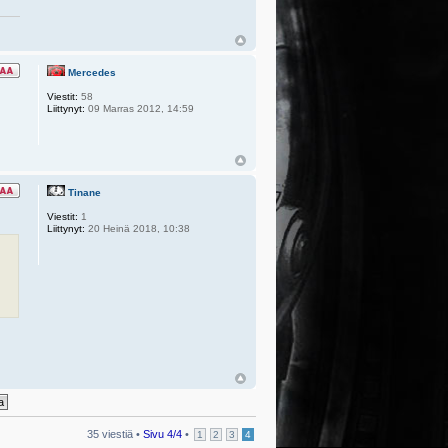
Mercedes
Viestit:
58
Liittynyt:
09 Marras 2012, 14:59
Tinane
Viestit:
1
Liittynyt:
20 Heinä 2018, 10:38
35 viestiä •
Sivu
4
/
4
•
1
2
3
4