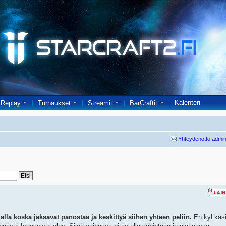
Kalenteri
Replay
Turnaukset
Streamit
BarCraftit
Yhteydenotto admin
lla koska jaksavat panostaa ja keskittyä siihen yhteen peliin.
En kyl käsi