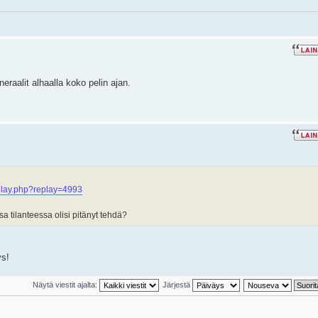
raalit alhaalla koko pelin ajan.
lay.php?replay=4993
sa tilanteessa olisi pitänyt tehdä?
ys!
Näytä viestit ajalta:
Järjestä