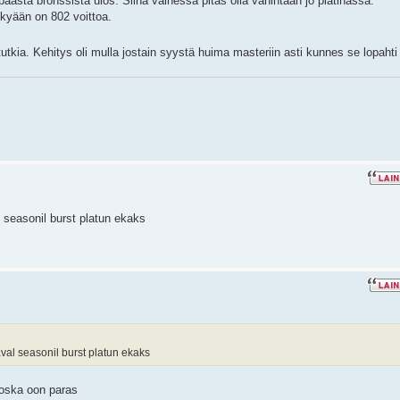
päästä bronssista ulos. Siinä vaihessa pitäs olla vähintään jo platinassa.
ykyään on 802 voittoa.
utkia. Kehitys oli mulla jostain syystä huima masteriin asti kunnes se lopaht
l seasonil burst platun ekaks
aval seasonil burst platun ekaks
 koska oon paras