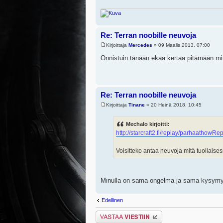
Re: Terran noobille neuvoja
Kirjoittaja
Mercedes
» 09 Maalis 2013, 07:00
Onnistuin tänään ekaa kertaa pitämään mine
Re: Terran noobille neuvoja
Kirjoittaja
Tinane
» 20 Heinä 2018, 10:45
Mechalo kirjoitti:
http://starcraft2.fi/replay/
parhaat
howRep
Voisitteko antaa neuvoja mitä tuollaises
Minulla on sama ongelma ja sama kysym
Edellinen
Lähetä vastaus