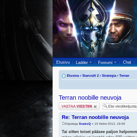
Etusivu
Chat
Ladder
Foorumi
Etusivu
‹
Starcraft 2
‹
Strategia
‹
Terran
Terran noobille neuvoja
Lähetä vastaus
Re: Terran noobille neuvoja
Kirjoittaja
SnakeQ
» 10 Helmi 2013, 19:06
Tai sitten toiset pääsee paljon helpomma