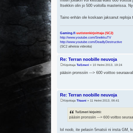
miten jollakin voi kestää edes 600 voittoa 
Itsekkin olin jo 500 voitolla masterissa. N
Taino enhän ole koskaan jaksanut reploja t
Gaming.fi
uutistenkirjoittaja (SC2)
http://www.youtube.com/SneikkuTV
http://www.youtube.com/DeadlyDestructive
(SC2 aiheisia videoita)
Re: Terran noobille neuvoja
Kirjoittaja
Tul1meri
» 10 Helmi 2013, 19:24
pääsin pronssiin ---> 600 voittoo seuraava
Re: Terran noobille neuvoja
Kirjoittaja
Titaani
» 11 Helmi 2013, 06:41
Tul1meri kirjoitti:
pääsin pronssiin ---> 600 voittoo seura
lol noob, ite pelasin 5matsii ni insta GM,