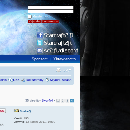
Muista minut
Sponsorit
Yhteydenotto
eihin
UKK
Rekisteröidy
Kirjaudu sisään
35 viestiä •
Sivu
4
/
4
•
1
2
3
4
SnakeQ
Viestit:
195
Liittynyt:
12 Tammi 2011, 19:09
tä