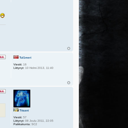
i
Tul1meri
Viestit:
16
Liittynyt:
10 Helmi 2013, 11:40
Titaani
Viestit:
57
Liittynyt:
08 Joulu 2011, 22:05
Paikkakunta:
SC2