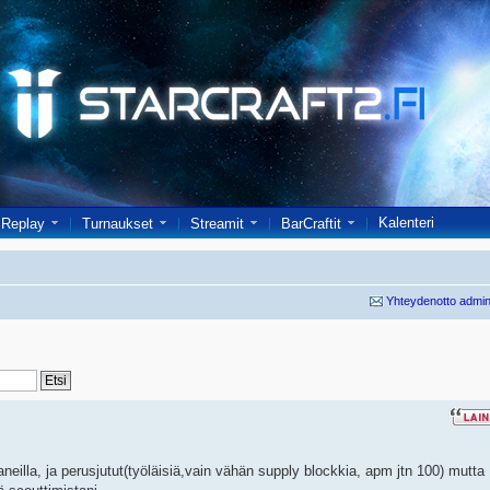
Kalenteri
Replay
Turnaukset
Streamit
BarCraftit
Yhteydenotto admin
aneilla, ja perusjutut(työläisiä,vain vähän supply blockkia, apm jtn 100) mutta