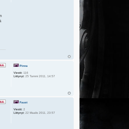
in
ä
Pinna
Viestit:
116
Liittynyt:
25 Tammi 2011, 14:57
Faust
Viestit:
2
Liittynyt:
22 Maalis 2011, 23:57