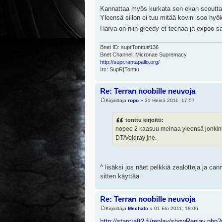
Kannattaa myös kurkata sen ekan scouttaa
Yleensä sillon ei tuu mitää kovin isoo hy
Harva on niin greedy et techaa ja expoo s
Bnet ID: suprTonttu#136
Bnet Channel: Micronae Supremacy
http://supr.rantapallo.org/
Irc: SupR|Tonttu
Re: Terran noobille neuvoja
Kirjoittaja
ropo
» 31 Heinä 2011, 17:57
tonttu kirjoitti:
nopee 2 kaasuu meinaa yleensä jonkinlai
DT/Voidray jne.
^ lisäksi jos näet pelkkiä zealotteja ja ca
sitten käyttää
Re: Terran noobille neuvoja
Kirjoittaja
Mechalo
» 01 Elo 2011, 18:06
http://starcraft2.fi/replay/showReplay.php