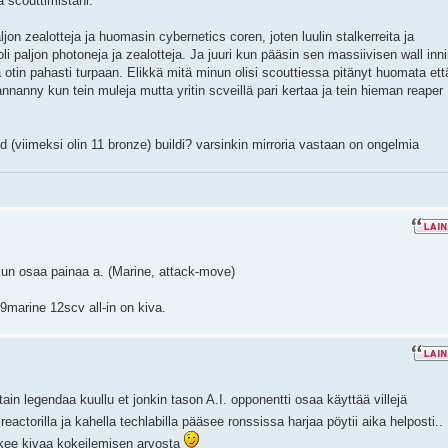
ä scouttimistani.
jon zealotteja ja huomasin cybernetics coren, joten luulin stalkerreita ja
oli paljon photoneja ja zealotteja. Ja juuri kun pääsin sen massiivisen wall inn
ja otin pahasti turpaan. Elikkä mitä minun olisi scouttiessa pitänyt huomata ett
nanny kun tein muleja mutta yritin scveillä pari kertaa ja tein hieman reaper
ld (viimeksi olin 11 bronze) buildi? varsinkin mirroria vastaan on ongelmia
a kun osaa painaa a. (Marine, attack-move)
9marine 12scv all-in on kiva.
ain legendaa kuullu et jonkin tason A.I. opponentti osaa käyttää villejä
reactorilla ja kahella techlabilla pääsee ronssissa harjaa pöytii aika helposti..
ikkee kivaa kokeilemisen arvosta