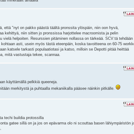
tää mineraalit alhaalla
ä, että "nyt on pakko päästä täältä pronssita ylöspäin, niin oon hyvä,
a kehittyä, niin sitten jo pronssissa harjottelee macroomista ja pelin
 vielä helpoiten. Resurssien pitäminen nollassa on tärkeää. SCV:tä tehdään
kohtaan asti, usein myös tästä eteenpäin, koska tavoitteena on 60-75 workk
aan katsele tarkasti populaatiotasi ja katso, milloin se Depotti pitää heittää
oa, mitä vastustaja tekee, scannaa.
igaan käyttämällä pelkkiä queeneja.
t mitään merkitystä ja puhtaalla mekaniikalla pääsee näinkin pitkälle.
 techi buildia protossilla
onta gatee sillä on ja jos on epävarma olo ni scouttaa basen lähiympäristön j
.