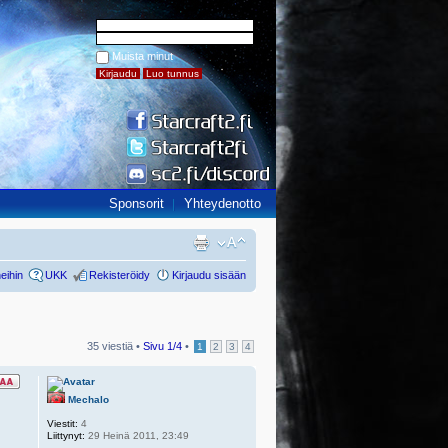
Muista minut
Sponsorit
Yhteydenotto
eihin
UKK
Rekisteröidy
Kirjaudu sisään
35 viestiä •
Sivu
1
/
4
•
1
2
3
4
Mechalo
Viestit:
4
Liittynyt:
29 Heinä 2011, 23:49