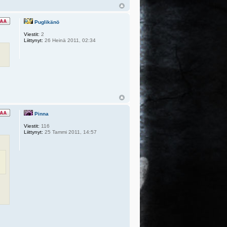
Puglikänö
Viestit:
2
Liittynyt:
26 Heinä 2011, 02:34
Pinna
Viestit:
116
Liittynyt:
25 Tammi 2011, 14:57