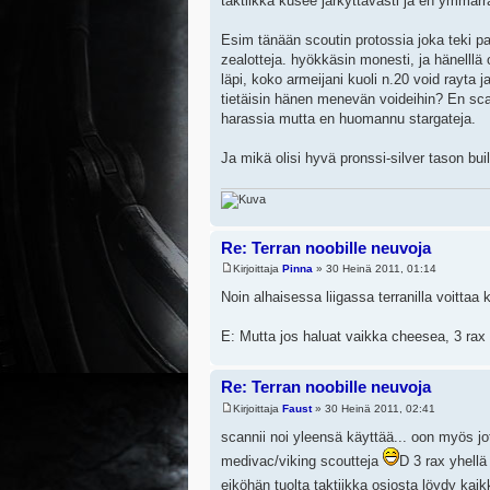
taktiikka kusee järkyttävästi ja en ymmärr
Esim tänään scoutin protossia joka teki pal
zealotteja. hyökkäsin monesti, ja hänelllä 
läpi, koko armeijani kuoli n.20 void rayta 
tietäisin hänen menevän voideihin? En scan
harassia mutta en huomannu stargateja.
Ja mikä olisi hyvä pronssi-silver tason bui
Re: Terran noobille neuvoja
Kirjoittaja
Pinna
» 30 Heinä 2011, 01:14
Noin alhaisessa liigassa terranilla voitta
E: Mutta jos haluat vaikka cheesea, 3 rax 
Re: Terran noobille neuvoja
Kirjoittaja
Faust
» 30 Heinä 2011, 02:41
scannii noi yleensä käyttää... oon myös jot
medivac/viking scoutteja
D 3 rax yhellä 
eiköhän tuolta taktiikka osiosta löydy ka