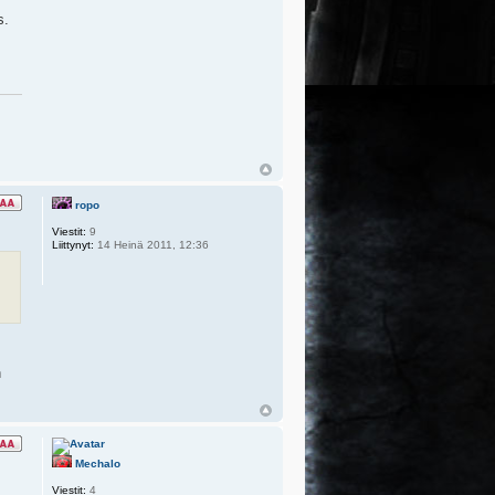
s.
ropo
Viestit:
9
Liittynyt:
14 Heinä 2011, 12:36
n
Mechalo
Viestit:
4