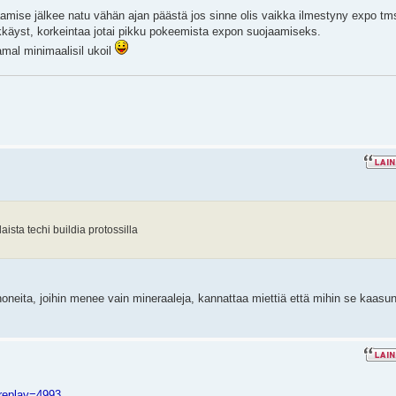
mise jälkee natu vähän ajan päästä jos sinne olis vaikka ilmestyny expo tm
ökkäyst, korkeintaa jotai pikku pokeemista expon suojaamiseks.
amal minimaalisil ukoil
sta techi buildia protossilla
nnoneita, joihin menee vain mineraaleja, kannattaa miettiä että mihin se kaasu
?replay=4993