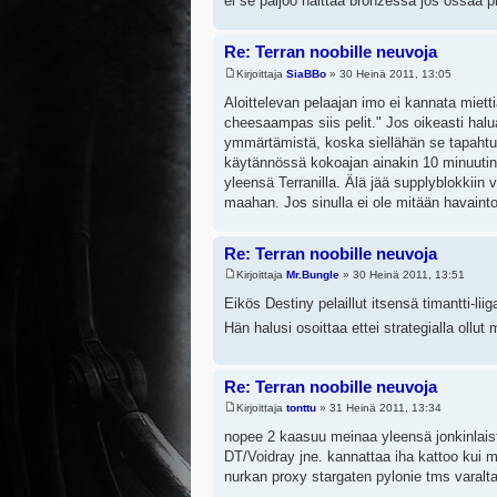
ei se paljoo haittaa bronzessa jos ossaa pi
Re: Terran noobille neuvoja
Kirjoittaja
SiaBBo
» 30 Heinä 2011, 13:05
Aloittelevan pelaajan imo ei kannata mietti
cheesaampas siis pelit." Jos oikeasti halua
ymmärtämistä, koska siellähän se tapahtuu
käytännössä kokoajan ainakin 10 minuutin 
yleensä Terranilla. Älä jää supplyblokkiin v
maahan. Jos sinulla ei ole mitään havaint
Re: Terran noobille neuvoja
Kirjoittaja
Mr.Bungle
» 30 Heinä 2011, 13:51
Eikös Destiny pelaillut itsensä timantti-li
Hän halusi osoittaa ettei strategialla ollu
Re: Terran noobille neuvoja
Kirjoittaja
tonttu
» 31 Heinä 2011, 13:34
nopee 2 kaasuu meinaa yleensä jonkinlaista
DT/Voidray jne. kannattaa iha kattoo kui m
nurkan proxy stargaten pylonie tms varalta