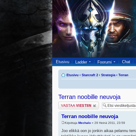
Etusivu
Chat
Ladder
Foorumi
Etusivu
‹
Starcraft 2
‹
Strategia
‹
Terran
Terran noobille neuvoja
Lähetä vastaus
Terran noobille neuvoja
Kirjoittaja
Mechalo
» 29 Heinä 2011, 23:59
Joo elikkä oon jo jonkin aikaa pelannu terr