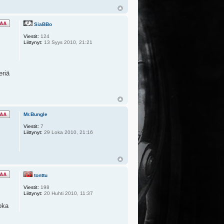
SiaBBo
Viestit:
124
Liittynyt:
13 Syys 2010, 21:21
eriä
Mr.Bungle
Viestit:
7
Liittynyt:
29 Loka 2010, 21:16
tonttu
Viestit:
198
Liittynyt:
20 Huhti 2010, 11:37
oka