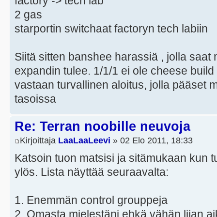
factory -> tech lab
2 gas
starportin switchaat factoryn tech labiin
Siitä sitten banshee harassiä , jolla saat 
expandin tulee. 1/1/1 ei ole cheese build
vastaan turvallinen aloitus, jolla pääset
tasoissa
Re: Terran noobille neuvoja
Kirjoittaja
LaaLaaLeevi
» 02 Elo 2011, 18:33
Katsoin tuon matsisi ja sitämukaan kun tuli 
ylös. Lista näyttää seuraavalta:
1. Enemmän control grouppeja
2. Omasta mielestäni ehkä vähän liian a