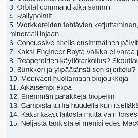
3. Orbital command aikaisemmin
4. Rallypointit
5. Workkereiden tehtävien ketjuttaminen,
mineraalilinjaan.
6. Concussive shells ensimmäinen päivi
7. Kaksi Engineer Bayta vaikka ei varaa p
8. Reapereiden käyttötarkoitus? Skoutt
9. Bunkkeri ja ylipäätänsä sen sijoittelu?
10. Medivacit huoltamaan biojoukkoja
11. Aikaisempi expa
12. Enemmän parakkeja biopeliin
13. Campista turha huudella kun itselläk
14. Kaksi kaasulaitosta mutta vain toise
15. Neljästä tankista ei menisi edes Mac