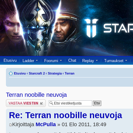
Etusivu
Chat
Ladder
Foorumi
Replay
Turnaukset
Etusivu
‹
Starcraft 2
‹
Strategia
‹
Terran
Terran noobille neuvoja
Lähetä vastaus
Re: Terran noobille neuvoja
Kirjoittaja
McPulla
» 01 Elo 2011, 18:49