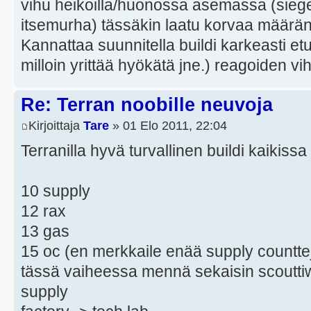
vihu heikoilla/huonossa asemassa (sieg
itsemurha) tässäkin laatu korvaa määrän
Kannattaa suunnitella buildi karkeasti et
milloin yrittää hyökätä jne.) reagoiden vi
Re: Terran noobille neuvoja
Kirjoittaja
Tare
» 01 Elo 2011, 22:04
Terranilla hyvä turvallinen buildi kaikis
10 supply
12 rax
13 gas
15 oc (en merkkaile enää supply counttej
tässä vaiheessa mennä sekaisin scoutti
supply