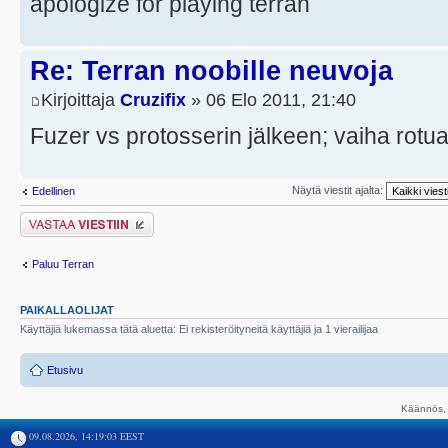
apologize for playing terran
Re: Terran noobille neuvoja
Kirjoittaja
Cruzifix
» 06 Elo 2011, 21:40
Fuzer vs protosserin jälkeen; vaiha rotua
Näytä viestit ajalta:
Edellinen
Lähetä vastaus
Paluu Terran
PAIKALLAOLIJAT
Käyttäjiä lukemassa tätä aluetta: Ei rekisteröityneitä käyttäjiä ja 1 vierailijaa
Etusivu
Käännös, 
09.08.2026, 14:19:03 EEST