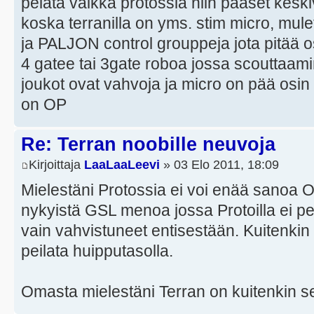
pelata vaikka protossia niin pääset kesk
koska terranilla on yms. stim micro, mule
ja PALJON control grouppeja jota pitää os
4 gatee tai 3gate roboa jossa scouttaami
joukot ovat vahvoja ja micro on pää osin h
on OP
Re: Terran noobille neuvoja
Kirjoittaja
LaaLaaLeevi
» 03 Elo 2011, 18:09
Mielestäni Protossia ei voi enää sanoa O
nykyistä GSL menoa jossa Protoilla ei peli
vain vahvistuneet entisestään. Kuitenkin 
peilata huipputasolla.
Omasta mielestäni Terran on kuitenkin se