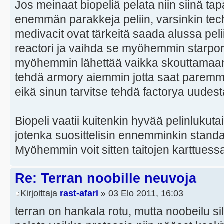
Jos meinaat biopeliä pelata niin siinä t
enemmän parakkeja peliin, varsinkin tech 
medivacit ovat tärkeitä saada alussa peli
reactori ja vaihda se myöhemmin starpor
myöhemmin lähettää vaikka skouttamaan
tehdä armory aiemmin jotta saat parem
eikä sinun tarvitse tehdä factorya uudes
Biopeli vaatii kuitenkin hyvää pelinlukutai
jotenka suosittelisin ennemminkin standa
Myöhemmin voit sitten taitojen karttuessa
Re: Terran noobille neuvoja
Kirjoittaja
rast-afari
» 03 Elo 2011, 16:03
terran on hankala rotu, mutta noobeilu s