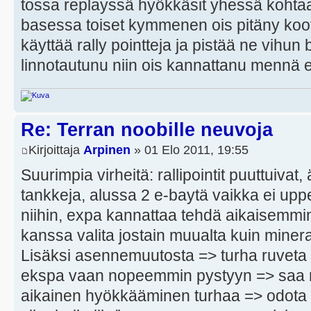
tossa replayssä hyökkäsit yhessä kohtaa 
basessa toiset kymmenen ois pitäny koota
käyttää rally pointteja ja pistää ne vihun 
linnotautunu niin ois kannattanu mennä e
Re: Terran noobille neuvoja
Kirjoittaja
Arpinen
» 01 Elo 2011, 19:55
Suurimpia virheitä: rallipointit puuttuivat,
tankkeja, alussa 2 e-baytä vaikka ei upp
niihin, expa kannattaa tehdä aikaisemmi
kanssa valita jostain muualta kuin mineraa
Lisäksi asennemuutosta => turha ruvet
ekspa vaan nopeemmin pystyyn => saa
aikainen hyökkääminen turhaa => odota so