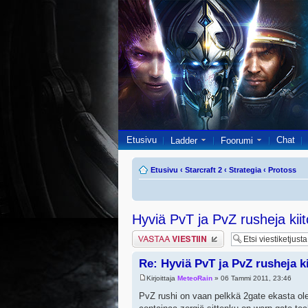
Etusivu
Chat
Ladder
Foorumi
Etusivu
‹
Starcraft 2
‹
Strategia
‹
Protoss
Hyviä PvT ja PvZ rusheja kiit
Lähetä vastaus
Re: Hyviä PvT ja PvZ rusheja ki
Kirjoittaja
MeteoRain
» 06 Tammi 2011, 23:46
PvZ rushi on vaan pelkkä 2gate ekasta olen