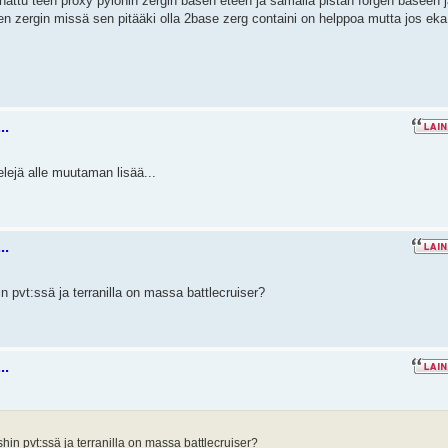
hattu teen proxy pylonin zergin basen eteen ja samalla pistän forgen baseen 
sen zergin missä sen pitääki olla 2base zerg containi on helppoa mutta jos eka
..
elejä alle muutaman lisää...
..
n pvt:ssä ja terranilla on massa battlecruiser?
..
shin pvt:ssä ja terranilla on massa battlecruiser?