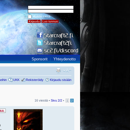
Muista minut
Sponsorit
Yhteydenotto
eihin
UKK
Rekisteröidy
Kirjaudu sisään
16 viestiä •
Sivu
2
/
2
•
1
2
a