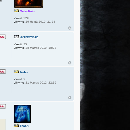
ja
MeteoRain
Viestit:
229
Liittynyt:
26 Heinä 2010, 21:28
HYPNOTOAD
Viestit:
25
Liittynyt:
28 Marras 2010, 18:28
Terho
Viestit:
9
Liittynyt:
21 Marras 2012, 22:15
Titaani