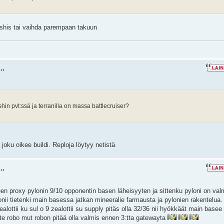
rushis tai vaihda parempaan takuun
..
shin pvt:ssä ja terranilla on massa battlecruiser?
 joku oikee buildi. Reploja löytyy netistä
..
een proxy pylonin 9/10 opponentin basen läheisyyten ja sittenku pyloni on val
onii tietenki main basessa jatkan mineeralie farmausta ja pylonien rakentelua.
alottii ku sul o 9 zealottii su supply pitäs olla 32/36 nii hyökkäät main basee 
ate robo mut robon pitää olla valmis ennen 3:tta gatewayta