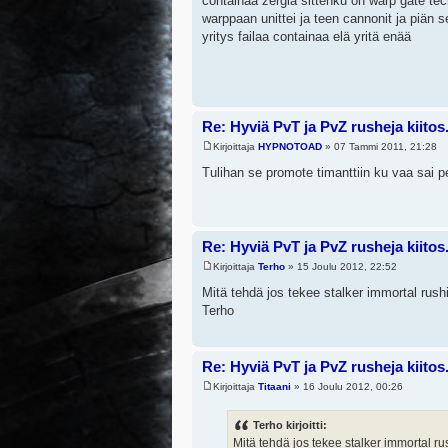
containaa zergiä sittenku on warp gate tec
warppaan unittei ja teen cannonit ja piän 
yritys failaa containaa elä yritä enää
Re: Hyviä PvT ja PvZ rusheja kiitos.
Kirjoittaja
HYPNOTOAD
» 07 Tammi 2011, 21:28
Tulihan se promote timanttiin ku vaa sai p
Re: Hyviä PvT ja PvZ rusheja kiitos.
Kirjoittaja
Terho
» 15 Joulu 2012, 22:52
Mitä tehdä jos tekee stalker immortal rushi
Terho
Re: Hyviä PvT ja PvZ rusheja kiitos.
Kirjoittaja
Titaani
» 16 Joulu 2012, 00:26
Terho kirjoitti:
Mitä tehdä jos tekee stalker immortal ru