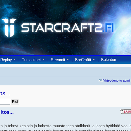
Kalenteri
Replay
Turnaukset
Streamit
BarCraftit
Yhteydenotto admin
os...
itos...
 jo tehnyt zealotin ja kahesta muusta teen stalkkerit ja lähen hyökkää vaa j