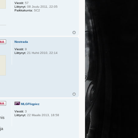
Viestit:
57
Liittynyt:
08 Joulu 2011, 22:05
Paikkakunta:
SC2
Nostrada
Viestit:
9
Liittynyt:
21 Huhti 2010, 22:14
MLGFliqpiez
Viestit:
3
Liittynyt:
22 Maalis 2013, 18:58
mis
ja