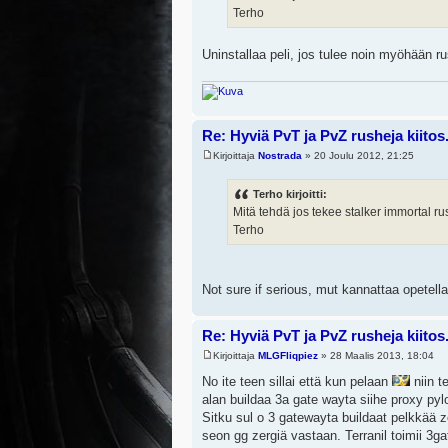
Terho
Uninstallaa peli, jos tulee noin myöhään 
Re: Hyviä PvT ja PvZ rusheja kiitos.
Kirjoittaja
Nostrada
» 20 Joulu 2012, 21:25
Terho kirjoitti:
Mitä tehdä jos tekee stalker immortal ru
Terho
Not sure if serious, mut kannattaa opetella
Re: Hyviä PvT ja PvZ rusheja kiitos.
Kirjoittaja
MLGFliqpiez
» 28 Maalis 2013, 18:04
No ite teen sillai että kun pelaan
niin t
alan buildaa 3a gate wayta siihe proxy pyl
Sitku sul o 3 gatewayta buildaat pelkkää ze
seon gg zergiä vastaan. Terranil toimii 3g