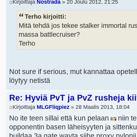
Kirjoittaja
Nostrada
» 20 Joulu 2012, 21:25
Terho kirjoitti:
Mitä tehdä jos tekee stalker immortal rush
massa battlecruiser?
Terho
Not sure if serious, mut kannattaa opetell
löytyy netistä
Re: Hyviä PvT ja PvZ rusheja kii
Kirjoittaja
MLGFliqpiez
» 28 Maalis 2013, 18:04
No ite teen sillai että kun pelaan
niin t
opponentin basen läheisyyten ja sittenku
buildaa 3a gate wayta siihe proxy pylonii