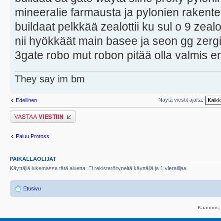
mineeralie farmausta ja pylonien rakente
buildaat pelkkää zealottii ku sul o 9 zealo
nii hyökkäät main basee ja seon gg zergiä
3gate robo mut robon pitää olla valmis 
They say im bm
Näytä viestit ajalta:
Edellinen
Lähetä vastaus
Paluu Protoss
PAIKALLAOLIJAT
Käyttäjiä lukemassa tätä aluetta: Ei rekisteröityneitä käyttäjiä ja 1 vierailijaa
Etusivu
Käännös, 