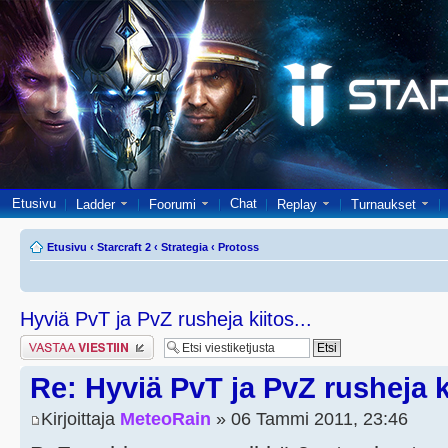
Etusivu
Chat
Ladder
Foorumi
Replay
Turnaukset
Etusivu
‹
Starcraft 2
‹
Strategia
‹
Protoss
Hyviä PvT ja PvZ rusheja kiitos...
Lähetä vastaus
Re: Hyviä PvT ja PvZ rusheja ki
Kirjoittaja
MeteoRain
» 06 Tammi 2011, 23:46