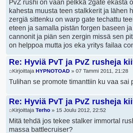
PvZ rushi on vaan pelkkä 2gate ekasta ol
kahesta muusta teen stalkkerit ja lähen
zergiä sittenku on warp gate techattu te
eteen ja samalla pistän forgen baseen ja
cannonit ja piän sen zergin missä sen pit
on helppoa mutta jos eka yritys failaa co
Re: Hyviä PvT ja PvZ rusheja kii
Kirjoittaja
HYPNOTOAD
» 07 Tammi 2011, 21:28
Tulihan se promote timanttiin ku vaa sai 
Re: Hyviä PvT ja PvZ rusheja kii
Kirjoittaja
Terho
» 15 Joulu 2012, 22:52
Mitä tehdä jos tekee stalker immortal rush
massa battlecruiser?