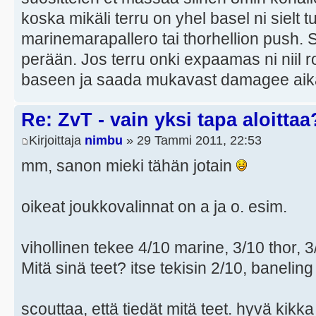
koska mikäli terru on yhel basel ni sielt t
marinemarapallero tai thorhellion push. Si
perään. Jos terru onki expaamas ni niil 
baseen ja saada mukavast damagee aik
Re: ZvT - vain yksi tapa aloittaa
Kirjoittaja
nimbu
» 29 Tammi 2011, 22:53
mm, sanon mieki tähän jotain
oikeat joukkovalinnat on a ja o. esim.
vihollinen tekee 4/10 marine, 3/10 thor, 
Mitä sinä teet? itse tekisin 2/10, banelin
scouttaa, että tiedät mitä teet. hyvä kikka