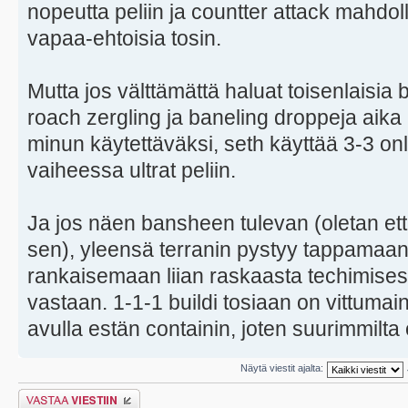
nopeutta peliin ja countter attack mahdol
vapaa-ehtoisia tosin.
Mutta jos välttämättä haluat toisenlaisia 
roach zergling ja baneling droppeja aika 
minun käytettäväksi, seth käyttää 3-3 onl
vaiheessa ultrat peliin.
Ja jos näen bansheen tulevan (oletan että
sen), yleensä terranin pystyy tappamaan b
rankaisemaan liian raskaasta techimisestä
vastaan. 1-1-1 buildi tosiaan on vittumai
avulla estän containin, joten suurimmilta 
Näytä viestit ajalta:
Lähetä vastaus