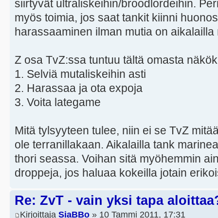
siirtyvät ultraliskeihin/broodlordeihin. Pe
myös toimia, jos saat tankit kiinni huonos
harassaaminen ilman mutia on aikalailla
Z osa TvZ:ssa tuntuu tältä omasta näkök
1. Selviä mutaliskeihin asti
2. Harassaa ja ota expoja
3. Voita lategame
Mitä tylsyyteen tulee, niin ei se TvZ mitä
ole terranillakaan. Aikalailla tank mari
thori seassa. Voihan sitä myöhemmin aina
droppeja, jos haluaa kokeilla jotain erik
Re: ZvT - vain yksi tapa aloittaa
Kirjoittaja
SiaBBo
» 10 Tammi 2011, 17:31