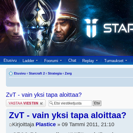
Etusivu
Chat
Ladder
Foorumi
Replay
Turnaukset
Etusivu
‹
Starcraft 2
‹
Strategia
‹
Zerg
ZvT - vain yksi tapa aloittaa?
Lähetä vastaus
ZvT - vain yksi tapa aloittaa?
Kirjoittaja
Plastice
» 09 Tammi 2011, 21:10