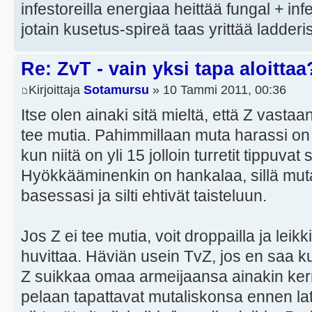
infestoreilla energiaa heittää fungal + inf
jotain kusetus-spireä taas yrittää ladder
Re: ZvT - vain yksi tapa aloittaa
Kirjoittaja
Sotamursu
» 10 Tammi 2011, 00:36
Itse olen ainaki sitä mieltä, että Z vastaa
tee mutia. Pahimmillaan muta harassi on e
kun niitä on yli 15 jolloin turretit tippuva
Hyökkääminenkin on hankalaa, sillä mutal
basessasi ja silti ehtivät taisteluun.
Jos Z ei tee mutia, voit droppailla ja leik
huvittaa. Häviän usein TvZ, jos en saa k
Z suikkaa omaa armeijaansa ainakin kerr
pelaan tapattavat mutaliskonsa ennen la