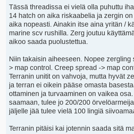
Tässä threadissa ei vielä olla puhuttu i
14 hatch on aika riskaabelia ja zergin on
aika nopeasti. Ainakin itse aina yritän /
marine scv rushilla. Zerg joutuu käyttäm
aikoo saada puolustettua.
Niin takaisin aiheeseen. Nopee zergling 
> map control. Creep spread -> map control
Terranin unitit on vahvoja, mutta hyvät ze
ja terran ei oikein pääse omasta bases
ottaminen ja turvaaminen on vaikea osa. 
saamaan, tulee jo 200/200 örvelöarmeija 
jäljelle jää tulee vielä 100 lingiä siivoa
Terranin pitäisi kai jotennin saada sitä m