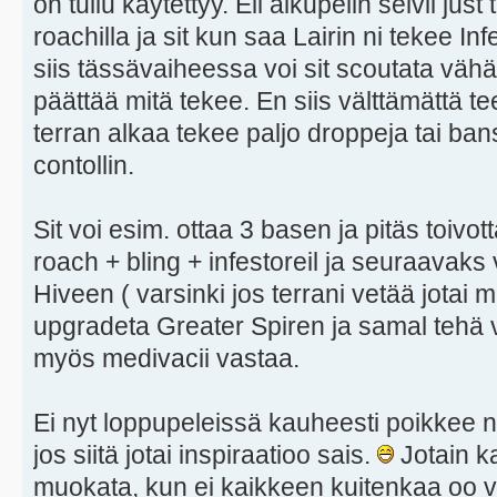
on tullu käytettyy. Eli alkupelin selvii just
roachilla ja sit kun saa Lairin ni tekee In
siis tässävaiheessa voi sit scoutata vähä
päättää mitä tekee. En siis välttämättä te
terran alkaa tekee paljo droppeja tai bans
contollin.
Sit voi esim. ottaa 3 basen ja pitäs toivo
roach + bling + infestoreil ja seuraavaks
Hiveen ( varsinki jos terrani vetää jotai me
upgradeta Greater Spiren ja samal tehä v
myös medivacii vastaa.
Ei nyt loppupeleissä kauheesti poikkee n
jos siitä jotai inspiraatioo sais.
Jotain ka
muokata, kun ei kaikkeen kuitenkaa oo va