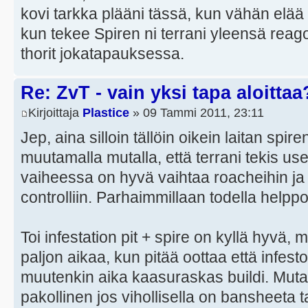
kovi tarkka plääni tässä, kun vähän elää ai
kun tekee Spiren ni terrani yleensä reagoi
thorit jokatapauksessa.
Re: ZvT - vain yksi tapa aloittaa
Kirjoittaja
Plastice
» 09 Tammi 2011, 23:11
Jep, aina silloin tällöin oikein laitan spir
muutamalla mutalla, että terrani tekis u
vaiheessa on hyvä vaihtaa roacheihin ja 
controlliin. Parhaimmillaan todella helppo
Toi infestation pit + spire on kyllä hyvä, 
paljon aikaa, kun pitää oottaa että infesto
muutenkin aika kaasuraskas buildi. Muta o
pakollinen jos vihollisella on bansheeta t