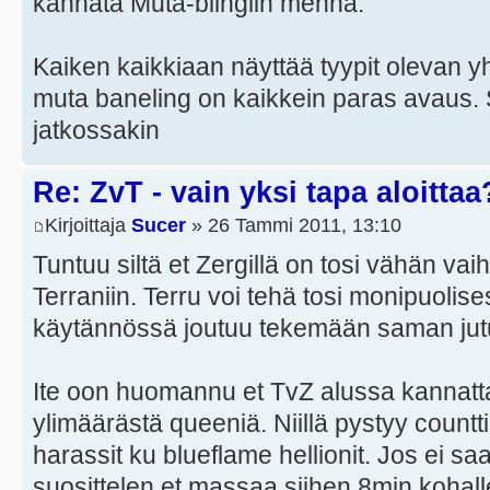
kannata Muta-blingiin mennä.
Kaiken kaikkiaan näyttää tyypit olevan yht
muta baneling on kaikkein paras avaus. 
jatkossakin
Re: ZvT - vain yksi tapa aloittaa
Kirjoittaja
Sucer
» 26 Tammi 2011, 13:10
Tuntuu siltä et Zergillä on tosi vähän vai
Terraniin. Terru voi tehä tosi monipuolises
käytännössä joutuu tekemään saman jutu
Ite oon huomannu et TvZ alussa kannatta
ylimäärästä queeniä. Niillä pystyy count
harassit ku blueflame hellionit. Jos ei saa
suosittelen et massaa siihen 8min kohall