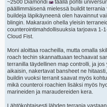
~2500 Diamondi
täällä pohtii universu
päällimmäisenä mielessä buildit terrani
buildeja läpikäyneenä olen havainnut va
blingin. Makaraxin ohella yleisin terranei
counterointimahdollisuuksia tarjoava 1-1
Cloud Fist.
Moni aloittaa roacheilla, mutta omalla skill
roach techin skannattuaan techaavat sa
terranilla täydellinen map controlli, ja jos
aikaisin, nakertavat bansheet ne hitaasti
buildin vuoksi terranit saavat myös kohtu
mikä counteroi roachien lisäksi myös hyd
marineiden ja maraudereiden kera.
Lähtökohtaisesti lähden terrania vastaa