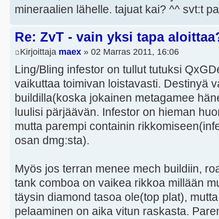
mineraalien lähelle. tajuat kai? ^^ svt:t 
Re: ZvT - vain yksi tapa aloittaa
Kirjoittaja
maex
» 02 Marras 2011, 16:06
Ling/Bling infestor on tullut tutuksi QxG
vaikuttaa toimivan loistavasti. Destinyä 
buildilla(koska jokainen metagamee häne
luulisi pärjäävän. Infestor on hieman h
mutta parempi containin rikkomiseen(infe
osan dmg:sta).
Myös jos terran menee mech buildiin, roa
tank comboa on vaikea rikkoa millään muul
täysin diamond tasoa ole(top plat), mutt
pelaaminen on aika vitun raskasta. Pare