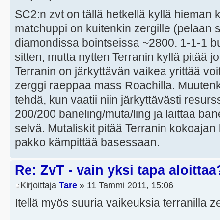
SC2:n zvt on tällä hetkellä kyllä hieman 
matchuppi on kuitenkin zergille (pelaan si
diamondissa bointseissa ~2800. 1-1-1 buil
sitten, mutta nytten Terranin kyllä pitää jo
Terranin on järkyttävän vaikea yrittää voi
zerggi raeppaa mass Roachilla. Muuten
tehdä, kun vaatii niin järkyttävästi resur
200/200 baneling/muta/ling ja laittaa bane
selvä. Mutaliskit pitää Terranin kokoajan k
pakko kämpittää basessaan.
Re: ZvT - vain yksi tapa aloittaa
Kirjoittaja
Tare
» 11 Tammi 2011, 15:06
Itellä myös suuria vaikeuksia terranilla z