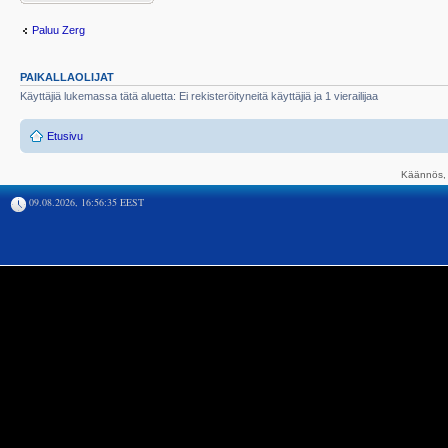
Paluu Zerg
PAIKALLAOLIJAT
Käyttäjiä lukemassa tätä aluetta: Ei rekisteröityneitä käyttäjiä ja 1 vierailijaa
Etusivu
Käännös, 
09.08.2026, 16:56:35 EEST