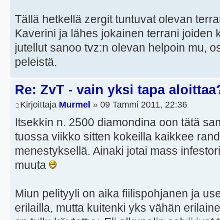
Tällä hetkellä zergit tuntuvat olevan terr
Kaverini ja lähes jokainen terrani joiden
jutellut sanoo tvz:n olevan helpoin mu,
peleistä.
Re: ZvT - vain yksi tapa aloittaa
Kirjoittaja
Murmel
» 09 Tammi 2011, 22:36
Itsekkin n. 2500 diamondina oon tätä sam
tuossa viikko sitten kokeilla kaikkee rand
menestyksellä. Ainaki jotai mass infestor
muuta
Miun pelityyli on aika fiilispohjanen ja us
erilailla, mutta kuitenki yks vähän erilain