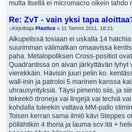
mutta itsellä ei micromacro oikein tahdo r
Re: ZvT - vain yksi tapa aloittaa
Kirjoittaja
Plastice
» 11 Tammi 2011, 18:21
Alkupelissä tosiaan ei uskalla 14 hatchia
suurimman välimatkan omaavissa kentissä
paha. Metalopoliksen Cross-positiot ovat 
Quadrantissa on aivan järkyttävän lyhyt
vierekkäin. Hävisin juuri pelin ko. kentäs
wall-inin ja patroloi 5 marinen kanssa kai
uhrausyrityksiä. Täysi pimento siis, ja si
tekeekö droneja vai lingejä vai techiä va
kohdalla tuleekin valtava MM-pallo stimi
Toisen kerran sama ilmiö kävi Steppes o
pöllähtikin 4 thoria ja lauma scv:itä + hel