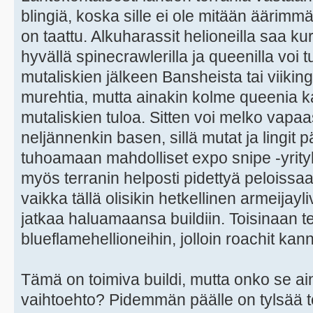
blingiä, koska sille ei ole mitään äärimm
on taattu. Alkuharassit helioneilla saa kur
hyvällä spinecrawlerilla ja queenilla voi
mutaliskien jälkeen Bansheista tai viikin
murehtia, mutta ainakin kolme queenia k
mutaliskien tuloa. Sitten voi melko vapaa
neljännenkin basen, sillä mutat ja lingit 
tuhoamaan mahdolliset expo snipe -yrity
myös terranin helposti pidettyä pelois
vaikka tällä olisikin hetkellinen armeijay
jatkaa haluamaansa buildiin. Toisinaan te
blueflamehellioneihin, jolloin roachit ka
Tämä on toimiva buildi, mutta onko se ai
vaihtoehto? Pidemmän päälle on tylsää t