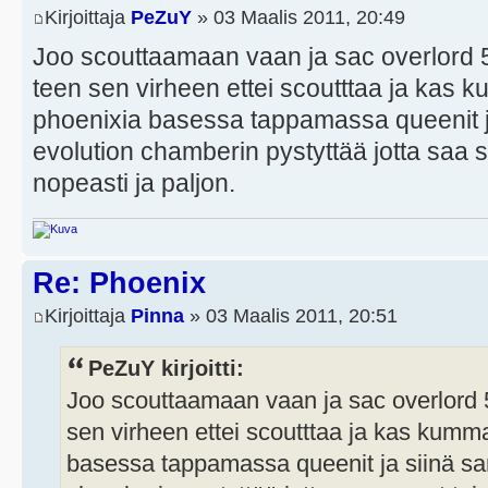
Kirjoittaja
PeZuY
» 03 Maalis 2011, 20:49
Joo scouttaamaan vaan ja sac overlord 5:0
teen sen virheen ettei scoutttaa ja ka
phoenixia basessa tappamassa queenit ja
evolution chamberin pystyttää jotta saa 
nopeasti ja paljon.
Re: Phoenix
Kirjoittaja
Pinna
» 03 Maalis 2011, 20:51
PeZuY kirjoitti:
Joo scouttaamaan vaan ja sac overlord 5:0
sen virheen ettei scoutttaa ja kas ku
basessa tappamassa queenit ja siinä sam