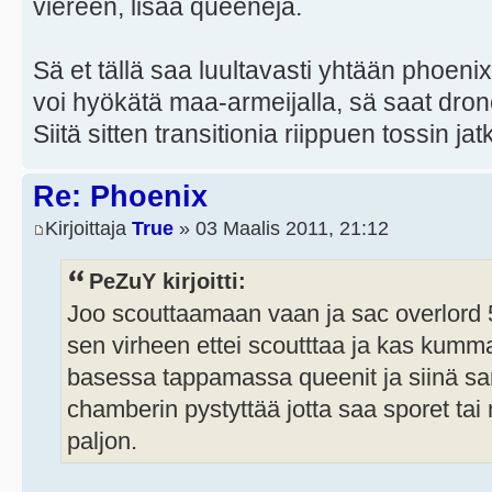
viereen, lisää queeneja.
Sä et tällä saa luultavasti yhtään phoenix
voi hyökätä maa-armeijalla, sä saat dron
Siitä sitten transitionia riippuen tossin jat
Re: Phoenix
Kirjoittaja
True
» 03 Maalis 2011, 21:12
PeZuY kirjoitti:
Joo scouttaamaan vaan ja sac overlord 5:0
sen virheen ettei scoutttaa ja kas ku
basessa tappamassa queenit ja siinä sam
chamberin pystyttää jotta saa sporet tai
paljon.