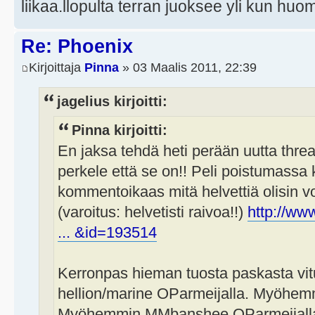
liikaa.llopulta terran juoksee yli kun huo
Re: Phoenix
Kirjoittaja
Pinna
» 03 Maalis 2011, 22:39
jagelius kirjoitti:
Pinna kirjoitti:
En jaksa tehdä heti perään uutta thre
perkele että se on!! Peli poistumassa k
kommentoikaas mitä helvettiä olisin vo
(varoitus: helvetisti raivoa!!)
http://ww
... &id=193514
Kerronpas hieman tuosta paskasta vitus
hellion/marine OParmeijalla. Myöhem
Myöhemmin MMbanshee OParmeijalla