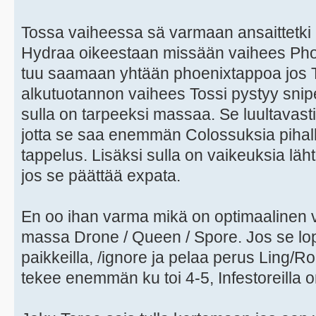
Tossa vaiheessa sä varmaan ansaittetki h
Hydraa oikeestaan missään vaihees Phoe
tuu saamaan yhtään phoenixtappoa jos T
alkutuotannon vaihees Tossi pystyy sn
sulla on tarpeeksi massaa. Se luultavas
jotta se saa enemmän Colossuksia pihall
tappelus. Lisäksi sulla on vaikeuksia l
jos se päättää expata.
En oo ihan varma mikä on optimaalinen 
massa Drone / Queen / Spore. Jos se lo
paikkeilla, /ignore ja pelaa perus Ling/R
tekee enemmän ku toi 4-5, Infestoreilla 