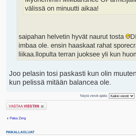
välissä on minuutti aikaa!
saipahan helvetin hyvät naurut tosta
D
imbaa ole. ensin haaskaat rahat sporecra
liikaa.llopulta terran juoksee yli kun hu
Joo pelasin tosi paskasti kun olin muute
kun pelissä mitään balancea ole.
Näytä viestit ajalta:
Lähetä vastaus
Paluu Zerg
PAIKALLAOLIJAT