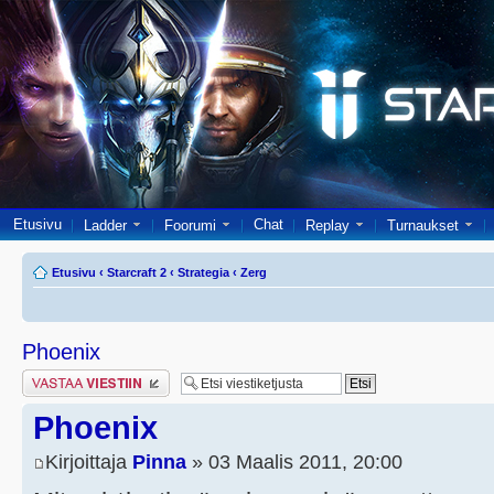
Etusivu
Chat
Ladder
Foorumi
Replay
Turnaukset
Etusivu
‹
Starcraft 2
‹
Strategia
‹
Zerg
Phoenix
Lähetä vastaus
Phoenix
Kirjoittaja
Pinna
» 03 Maalis 2011, 20:00