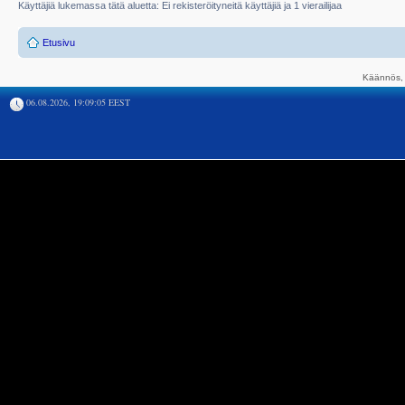
Käyttäjiä lukemassa tätä aluetta: Ei rekisteröityneitä käyttäjiä ja 1 vierailijaa
Etusivu
Käännös, 
06.08.2026, 19:09:05 EEST