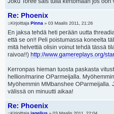
Joku Toree sais tulla kertomaan jos oon 
Re: Phoenix
Kirjoittaja
Pinna
» 03 Maalis 2011, 21:26
En jaksa tehdä heti perään uutta threadi
että se on!! Peli poistumassa koneelta t
mitä helvettiä olisin voinut tehdä tässä til
raivoa!!)
http://www.gamereplays.org/star
Kerronpas hieman tuosta paskasta vitusta 
hellion/marine OParmeijalla. Myöhemmi
Myöhemmin MMbanshee OParmeijalla. 
välissä on minuutti aikaa!
Re: Phoenix
Kirjoittaja
jagelius
» 03 Maalis 2011, 22:04