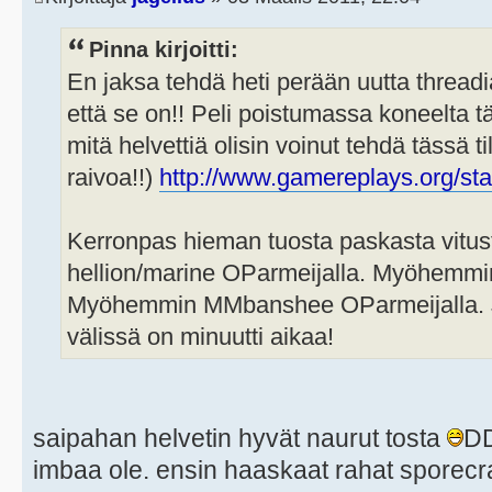
Pinna kirjoitti:
En jaksa tehdä heti perään uutta thread
että se on!! Peli poistumassa koneelta t
mitä helvettiä olisin voinut tehdä tässä ti
raivoa!!)
http://www.gamereplays.org/star
Kerronpas hieman tuosta paskasta vitusta
hellion/marine OParmeijalla. Myöhemmi
Myöhemmin MMbanshee OParmeijalla. 
välissä on minuutti aikaa!
saipahan helvetin hyvät naurut tosta
D
imbaa ole. ensin haaskaat rahat sporecra