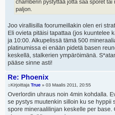
chamberin pystyttää jotta saa sporet tai
paljon.
Joo virallisilla foorumeillakin olen eri str
Eli ovieta pitäisi tapattaa (jos kuuntelee 
ja 10:00. Alkupelissä tämä 500 mineraali
platinumissa ei enään pidetä basen reuno
keskellä, stalkerien ympäröimänä. S*atana
pääse sinne asti!
Re: Phoenix
Kirjoittaja
True
» 03 Maalis 2011, 20:55
Overlordin uhraus noin 4min kohdalla. E
se pystys muutenkin silloin ku se hyppii sil
spore mineraalilinjan keskelle per base. O