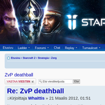
Etusivu
Chat
Ladder
Foorumi
Replay
Turnaukset
Etusivu
‹
Starcraft 2
‹
Strategia
‹
Zerg
ZvP deathball
Lähetä vastaus
Re: ZvP deathball
Kirjoittaja
Whaittis
» 21 Maalis 2012, 01:51