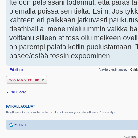
Ite oon peleissäni todennut, että paras t
olemalla poissa sen tieltä. Esim. Jos tykk
kahteen eri paikkaan jatkuvasti paukutust
deathballia, mene mieluummin vaikka b
voittanu silleen et toss ollu melkeen ovell
on parempi palata kotiin puolustamaan. Tä
basee/estää tossin expoominen.
Näytä viestit ajalta:
Edellinen
Lähetä vastaus
Paluu Zerg
PAIKALLAOLIJAT
Käyttäjiä lukemassa tätä aluetta: Ei rekisteröityneitä käyttäjiä ja 1 vierailijaa
Etusivu
Käännös, 