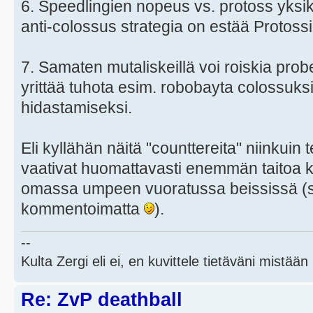
6. Speedlingien nopeus vs. protoss yksik
anti-colossus strategia on estää Protos
7. Samaten mutaliskeillä voi roiskia prob
yrittää tuhota esim. robobayta colossuk
hidastamiseksi.
Eli kyllähän näitä "counttereita" niinkuin
vaativat huomattavasti enemmän taitoa k
omassa umpeen vuoratussa beississä (s
kommentoimatta
).
--
Kulta Zergi eli ei, en kuvittele tietäväni mistään
Re: ZvP deathball