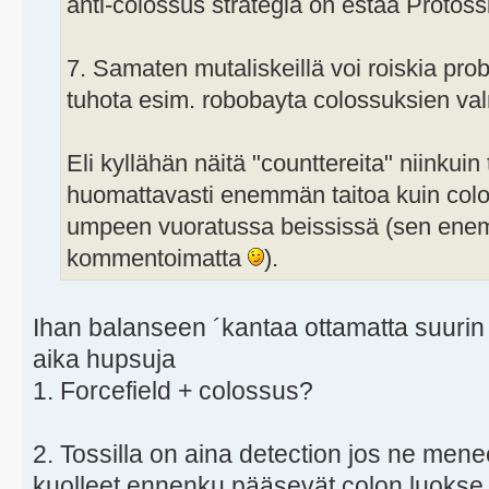
anti-colossus strategia on estää Proto
7. Samaten mutaliskeillä voi roiskia prob
tuhota esim. robobayta colossuksien va
Eli kyllähän näitä "counttereita" niinkui
huomattavasti enemmän taitoa kuin col
umpeen vuoratussa beississä (sen enem
kommentoimatta
).
Ihan balanseen ´kantaa ottamatta suurin 
aika hupsuja
1. Forcefield + colossus?
2. Tossilla on aina detection jos ne mene
kuolleet ennenku pääsevät colon luokse +