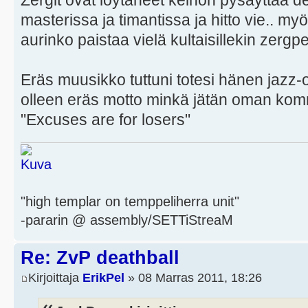
Zergit ovat löytäneet keinon pysäyttää d
masterissa ja timantissa ja hitto vie.. m
aurinko paistaa vielä kultaisillekin zergpel
Eräs muusikko tuttuni totesi hänen jazz-
olleen eräs motto minkä jätän oman komm
"Excuses are for losers"
"high templar on temppeliherra unit"
-pararin @ assembly/SETTiStreaM
Re: ZvP deathball
Kirjoittaja
ErikPel
» 08 Marras 2011, 18:26