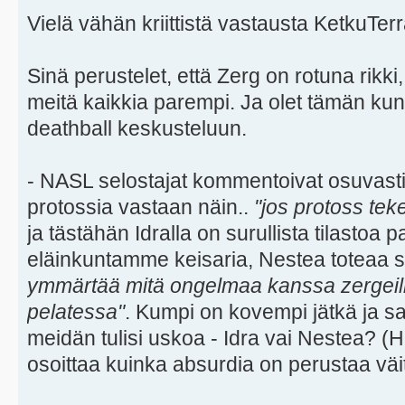
Vielä vähän kriittistä vastausta KetkuTer
Sinä perustelet, että Zerg on rotuna rikki
meitä kaikkia parempi. Ja olet tämän kun
deathball keskusteluun.
- NASL selostajat kommentoivat osuvasti
protossia vastaan näin..
"jos protoss teke
ja tästähän Idralla on surullista tilastoa 
eläinkuntamme keisaria, Nestea toteaa 
ymmärtää mitä ongelmaa kanssa zergeill
pelatessa"
. Kumpi on kovempi jätkä ja s
meidän tulisi uskoa - Idra vai Nestea? (
osoittaa kuinka absurdia on perustaa väit