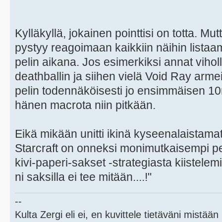
Kylläkyllä, jokainen pointtisi on totta. Mu
pystyy reagoimaan kaikkiin näihin listaa
pelin aikana. Jos esimerkiksi annat vihol
deathballin ja siihen vielä Void Ray armeij
pelin todennäköisesti jo ensimmäisen 10
hänen macrota niin pitkään.
Eikä mikään unitti ikinä kyseenalaistamatta
Starcraft on onneksi monimutkaisempi pe
kivi-paperi-sakset -strategiasta kiistelemi
ni saksilla ei tee mitään....!"
--
Kulta Zergi eli ei, en kuvittele tietäväni mistään