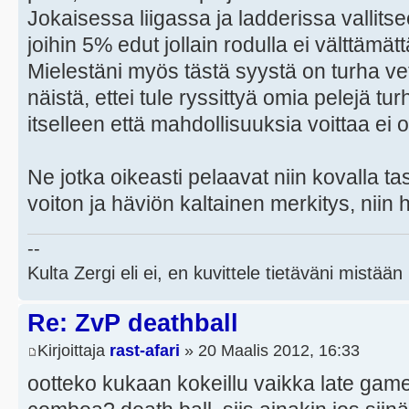
Jokaisessa liigassa ja ladderissa vall
joihin 5% edut jollain rodulla ei välttämät
Mielestäni myös tästä syystä on turha ve
näistä, ettei tule ryssittyä omia pelejä t
itselleen että mahdollisuuksia voittaa ei o
Ne jotka oikeasti pelaavat niin kovalla taso
voiton ja häviön kaltainen merkitys, niin ha
--
Kulta Zergi eli ei, en kuvittele tietäväni mistään
Re: ZvP deathball
Kirjoittaja
rast-afari
» 20 Maalis 2012, 16:33
ootteko kukaan kokeillu vaikka late game 