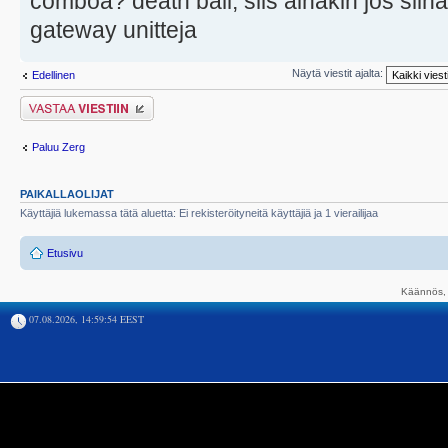
comboa? death ball, siis ainakin jos siin
gateway unitteja
Näytä viestit ajalta:
Edellinen
Lähetä vastaus
Paluu Zerg
PAIKALLAOLIJAT
Käyttäjiä lukemassa tätä aluetta: Ei rekisteröityneitä käyttäjiä ja 1 vierailijaa
Etusivu
Käännös, 
07.08.2026, 14:59:54 EEST