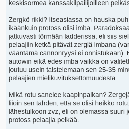
keskisormea kanssakilpailijoilleen pelkäst
Zergkö rikki? Itseasiassa on hauska puhu
ikäänkuin protoss olisi imba. Paradoksaal
jatkuvasti törmään ladderissa, eli siis sie
pelaajiin ketkä pitävät zergiä imbana (var
vääntämä cannonryysi ei onnistukaan). K
autowin eikä edes imba vaikka on valitett
joutuu usein taistelemaan sen 25-35 minu
pelaajien mielikuvituksettomuudesta.
Mikä rotu sanelee kaapinpaikan? Zergejä
liioin sen tähden, että se olisi heikko rot
lähestulkoon zvz, eli on olemassa suuri j
protoss pelaajia pelkää.