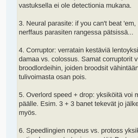
vastuksella ei ole detectionia mukana.
3. Neural parasite: if you can't beat 'em
nerffaus parasiten rangessa pätsissä...
4. Corruptor: verratain kestäviä lentoyks
damaa vs. colossus. Samat corruptorit
broodlordeihin, joiden broodsit vähintää
tulivoimasta osan pois.
5. Overlord speed + drop: yksiköitä voi
päälle. Esim. 3 + 3 banet tekevät jo jälk
myös.
6. Speedlingien nopeus vs. protoss yksi