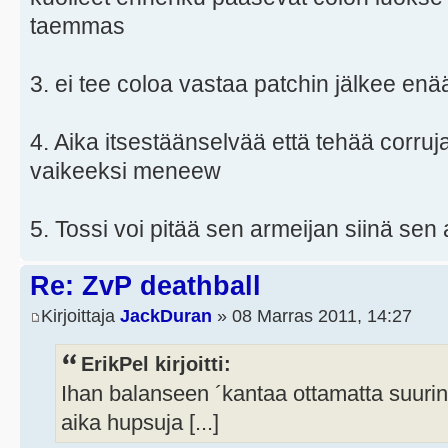
taemmas
3. ei tee coloa vastaa patchin jälkee enä
4. Aika itsestäänselvää että tehää corruj
vaikeeksi meneew
5. Tossi voi pitää sen armeijan siinä sen 
Re: ZvP deathball
Kirjoittaja
JackDuran
» 08 Marras 2011, 14:27
ErikPel kirjoitti:
Ihan balanseen ´kantaa ottamatta suurin
aika hupsuja [...]