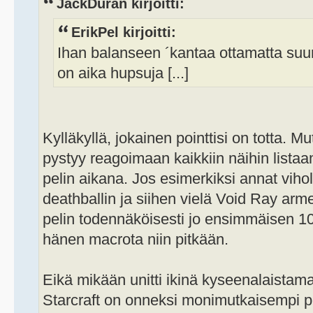
JackDuran kirjoitti:
ErikPel kirjoitti:
Ihan balanseen ´kantaa ottamatta suur
on aika hupsuja [...]
Kylläkyllä, jokainen pointtisi on totta. M
pystyy reagoimaan kaikkiin näihin listaa
pelin aikana. Jos esimerkiksi annat viho
deathballin ja siihen vielä Void Ray armei
pelin todennäköisesti jo ensimmäisen 1
hänen macrota niin pitkään.
Eikä mikään unitti ikinä kyseenalaistamatt
Starcraft on onneksi monimutkaisempi pe