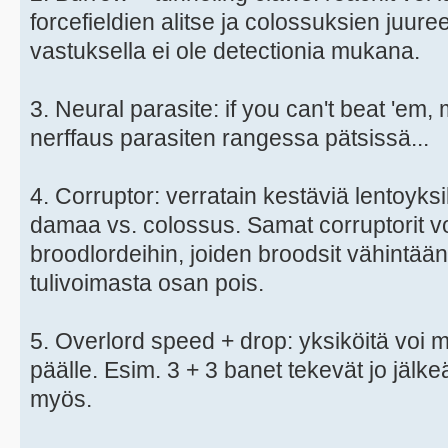
forcefieldien alitse ja colossuksien juuree
vastuksella ei ole detectionia mukana.
3. Neural parasite: if you can't beat 'em,
nerffaus parasiten rangessa pätsissä...
4. Corruptor: verratain kestäviä lentoyks
damaa vs. colossus. Samat corruptorit
broodlordeihin, joiden broodsit vähintää
tulivoimasta osan pois.
5. Overlord speed + drop: yksiköitä voi
päälle. Esim. 3 + 3 banet tekevät jo jälke
myös.