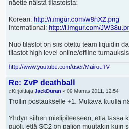
näette näistä tilastoista:
Korean:
http://i.imgur.com/w8nXZ.png
International:
http://i.imgur.com/JW38u.p
Nuo tilastot on siis otettu team liquidin da
tilastot high level online/offline turnauksist
http://www.youtube.com/user/MairouTV
Re: ZvP deathball
Kirjoittaja
JackDuran
» 09 Marras 2011, 12:54
Trollin postaukselle +1. Mukava kuulla nä
Yhdyn siihen mielipiteeseen, että tässä
puoli, että SC2 on paljon muutakin kuin s