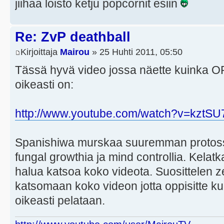
jiihaa loisto ketju popcornit esiin
Re: ZvP deathball
Kirjoittaja
Mairou
» 25 Huhti 2011, 05:50
Tässä hyvä video jossa näette kuinka OP 
oikeasti on:
http://www.youtube.com/watch?v=kztS
Spanishiwa murskaa suuremman protoss 
fungal growthia ja mind controllia. Kelat
halua katsoa koko videota. Suosittelen ze
katsomaan koko videon jotta oppisitte k
oikeasti pelataan.