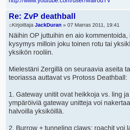
http://www.youtube.com/user/MairouTV
Re: ZvP deathball
Kirjoittaja
JackDuran
» 07 Marras 2011, 19:41
Näihin OP juttuihin en aio kommentoida,
kysymys milloin joku toinen rotu tai yksi
yksikön rooliin.
Mielestäni Zergillä on seuraavia aseita ta
teoriassa auttavat vs Protoss Deathball:
1. Gateway unitit ovat heikkoja vs. ling ja
ympäröiviä gateway unitteja voi nakerta
halvoilla yksiköillä.
2. Burrow + tunneling claws: roachit voi 