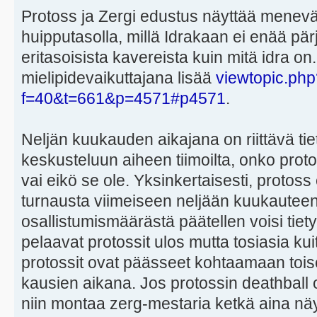
Protoss ja Zergi edustus näyttää menevä
huipputasolla, millä Idrakaan ei enää pär
eritasoisista kavereista kuin mitä idra on.
mielipidevaikuttajana lisää
viewtopic.php
f=40&t=661&p=4571#p4571
.
Neljän kuukauden aikajana on riittävä tie
keskusteluun aiheen tiimoilta, onko proto
vai eikö se ole. Yksinkertaisesti, protoss
turnausta viimeiseen neljään kuukauteen.
osallistumismäärästä päätellen voisi tietys
pelaavat protossit ulos mutta tosiasia kuit
protossit ovat päässeet kohtaamaan toise
kausien aikana. Jos protossin deathball ol
niin montaa zerg-mestaria ketkä aina näy