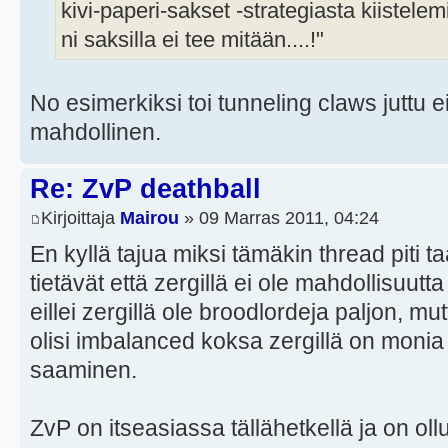
kivi-paperi-sakset -strategiasta kiistelem
ni saksilla ei tee mitään....!"
No esimerkiksi toi tunneling claws juttu 
mahdollinen.
Re: ZvP deathball
Kirjoittaja
Mairou
» 09 Marras 2011, 04:24
En kyllä tajua miksi tämäkin thread piti t
tietävät että zergillä ei ole mahdollisuutt
eillei zergillä ole broodlordeja paljon, mut
olisi imbalanced koksa zergillä on monia
saaminen.
ZvP on itseasiassa tällähetkellä ja on ol