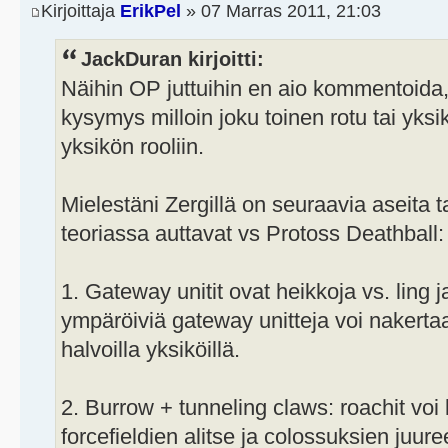
Kirjoittaja
ErikPel
» 07 Marras 2011, 21:03
JackDuran kirjoitti:
Näihin OP juttuihin en aio kommentoida,
kysymys milloin joku toinen rotu tai yks
yksikön rooliin.
Mielestäni Zergillä on seuraavia aseita t
teoriassa auttavat vs Protoss Deathball:
1. Gateway unitit ovat heikkoja vs. ling j
ympäröiviä gateway unitteja voi nakerta
halvoilla yksiköillä.
2. Burrow + tunneling claws: roachit voi
forcefieldien alitse ja colossuksien juuree