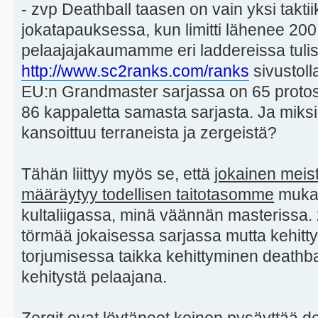
- zvp Deathball taasen on vain yksi takti
jokatapauksessa, kun limitti lähenee 200.
pelaajajakaumamme eri laddereissa tulisi
http://www.sc2ranks.com/ranks
sivustolla
EU:n Grandmaster sarjassa on 65 protoss
86 kappaletta samasta sarjasta. Ja miksi
kansoittuu terraneista ja zergeistä?
Tähän liittyy myös se, että
jokainen meis
määräytyy todellisen taitotasomme
mukaa
kultaliigassa, minä väännän masterissa. 
törmää jokaisessa sarjassa mutta kehitt
torjumisessa taikka kehittyminen deathba
kehitystä pelaajana.