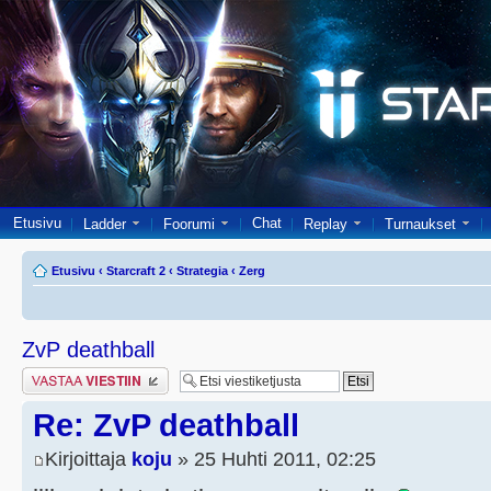
Etusivu
Chat
Ladder
Foorumi
Replay
Turnaukset
Etusivu
‹
Starcraft 2
‹
Strategia
‹
Zerg
ZvP deathball
Lähetä vastaus
Re: ZvP deathball
Kirjoittaja
koju
» 25 Huhti 2011, 02:25