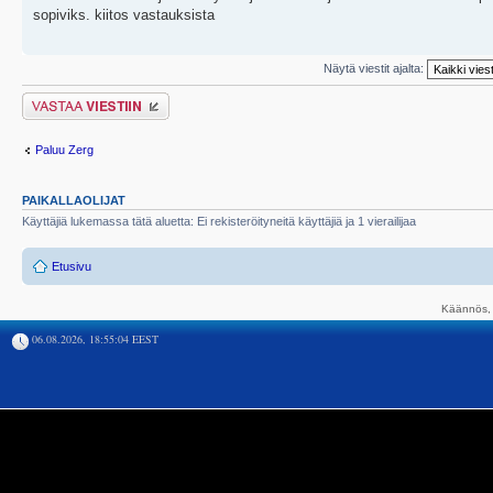
sopiviks. kiitos vastauksista
Näytä viestit ajalta:
Lähetä vastaus
Paluu Zerg
PAIKALLAOLIJAT
Käyttäjiä lukemassa tätä aluetta: Ei rekisteröityneitä käyttäjiä ja 1 vierailijaa
Etusivu
Käännös, 
06.08.2026, 18:55:04 EEST