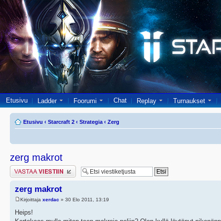
Etusivu
Chat
Ladder
Foorumi
Replay
Turnaukset
Etusivu
‹
Starcraft 2
‹
Strategia
‹
Zerg
zerg makrot
Lähetä vastaus
zerg makrot
Kirjoittaja
xerdac
» 30 Elo 2011, 13:19
Heips!