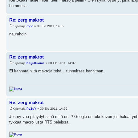
Kertokaas mulle miten teen makroja peliin? Olen kyllä löytänyt pikanäp
hommelia.
Re: zerg makrot
Kirjoittaja
ropo
» 30 Elo 2011, 14:09
naurahdin
Re: zerg makrot
Kirjoittaja
KeljuKuoma
» 30 Elo 2011, 14:37
Ei kannata niitä makroja tehä... tunnukses bannitaan.
Re: zerg makrot
Kirjoittaja
PeZuY
» 30 Elo 2011, 14:56
Jos ny vaa pitäydyt siinä mitä on..? Google on toki kaveri jos haluat yritt
tykkää macroilusta RTS peleissä.