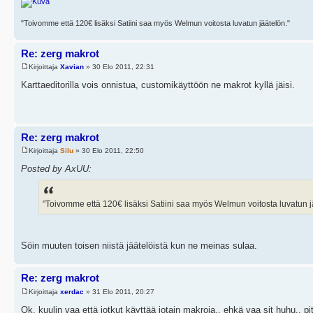
"Toivomme että 120€ lisäksi Satiini saa myös Welmun voitosta luvatun jäätelön."
Re: zerg makrot
Kirjoittaja
Xavian
» 30 Elo 2011, 22:31
Karttaeditorilla vois onnistua, customikäyttöön ne makrot kyllä jäisi.
Re: zerg makrot
Kirjoittaja
Silu
» 30 Elo 2011, 22:50
Posted by AxUU:
"Toivomme että 120€ lisäksi Satiini saa myös Welmun voitosta luvatun j
Söin muuten toisen niistä jäätelöistä kun ne meinas sulaa.
Re: zerg makrot
Kirjoittaja
xerdac
» 31 Elo 2011, 20:27
Ok. kuulin vaa että jotkut käyttää jotain makroja.. ehkä vaa sit huhu.. 