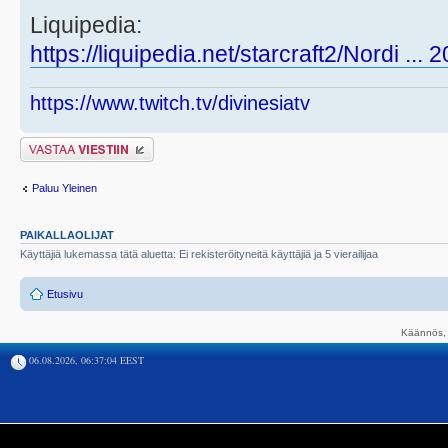
Liquipedia:
https://liquipedia.net/starcraft2/Nordi ...
https://www.twitch.tv/divinesiatv
Lähetä vastaus
Paluu Yleinen
PAIKALLAOLIJAT
Käyttäjiä lukemassa tätä aluetta: Ei rekisteröityneitä käyttäjiä ja 5 vierailijaa
Etusivu
Käännös, 
06.08.2026, 06:37:04 EEST