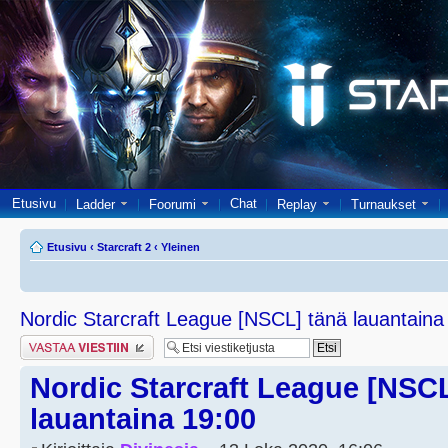
Etusivu
Chat
Ladder
Foorumi
Replay
Turnaukset
Etusivu
‹
Starcraft 2
‹
Yleinen
Nordic Starcraft League [NSCL] tänä lauantaina
Lähetä vastaus
Nordic Starcraft League [NSCL
lauantaina 19:00