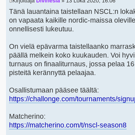
Kirjoittaja
Divinesia
» 13 Loka 2020, 16:06
Tänä lauantaina taistellaan NSCL:n loka
on vapaata kaikille nordic-maissa oleville
onnellisesti lukeutuu.
On vielä epävarma taistellaanko marra
päällä melkein koko kuukauden. Voi hyvi
turnaus on finaaliturnaus, jossa pelaa 1
pisteitä kerännyttä pelaajaa.
Osallistumaan pääsee täältä:
https://challonge.com/tournaments/si
Matcherino:
https://matcherino.com/t/nscl-season8