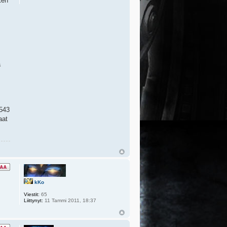
ten
ä
#543
aat
kKo
Viestit:
65
Liittynyt:
11 Tammi 2011, 18:37