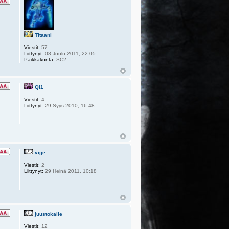
Titaani
Viestit:
57
Liittynyt:
08 Joulu 2011, 22:05
Paikkakunta:
SC2
Ql1
Viestit:
4
Liittynyt:
29 Syys 2010, 16:48
vijje
Viestit:
2
Liittynyt:
29 Heinä 2011, 10:18
juustokalle
Viestit:
12