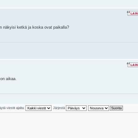
in näkyisi ketkä ja koska ovat paikalla?
 on aikaa.
ytä viestit ajalta:
Järjestä