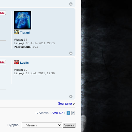
Titaani
Viestit:
57
Liittynyt:
08 Joulu 2011, 22:05
Paikkakunta:
SC2
Luolis
Viestit:
10
Liittynyt:
11 Joulu 2011, 19:36
Seuraava
17 viestiä •
Sivu
1
/
2
•
1
2
Hyppää: