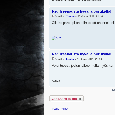
Re: Treenausta hyvällä porukalla!
Kirjoittaja
Titaani
» 11 Joulu 2011, 20:34
Olisiko parempi bnettiin tehdä channeli, ni
Re: Treenausta hyvällä porukalla!
Kirjoittaja
Luolis
» 11 Joulu 2011, 20:54
Voisi tuossa joulun jälkeen tulla myös kun
Kurwa
Nä
Lähetä vastaus
Paluu Yleinen