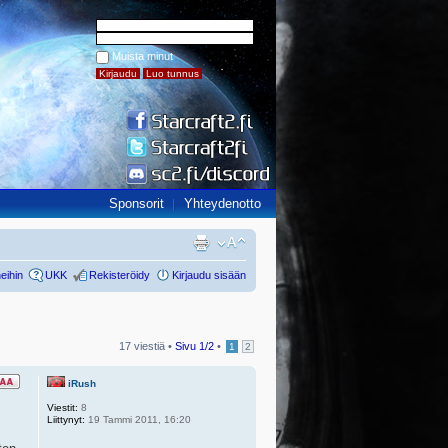
Muista minut
Sponsorit
Yhteydenotto
eihin
UKK
Rekisteröidy
Kirjaudu sisään
17 viestiä •
Sivu
1
/
2
•
1
2
iRush
Viestit:
8
Liittynyt:
19 Tammi 2011, 16:20