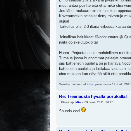
Eli jo season 1 ja 2 aikana pyörinyt homma
muut antaa pointtereita että mikä olisi v
Jos lähet mukaan niin ole halukas oppimaan
Kovemmatkin pelaajat tietty toivottuja 
sujua!
Tarkoitus olisi 2-3 iltana viikossa kasaan
Joinailkaa halukkaat #Noobturnaus @ Quake
näitä opiskelutuokioita!
Huom. Perjantai ei ole mahdollinen reenit
Turnaus jossa huonommat pelaajat ottavat to
siis battlenetin puolella on jo kanava Noo
battlenetin puolella ja laittakaa viestiä ni 
aina mukaan kun näyttää siltä että porukka
Viimeksi muokannut
iRush
päivämäärä 11 Joulu 2011,
Re: Treenausta hyvällä porukalla!
Kirjoittaja
kKo
» 09 Joulu 2011, 20:26
Sounds cool