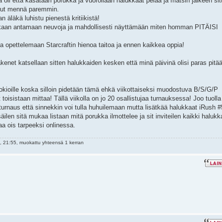
 oli että kasataan porukka ja vuorollaan halukkaat pelaa ja matsin jälkeen sit
oinut mennä paremmin.
 äläkä luhistu pienestä kritiikistä!
mukaan antamaan neuvoja ja mahdollisesti näyttämään miten homman PITÄISI
tua opettelemaan Starcraftin hienoa taitoa ja ennen kaikkea oppia!
net katsellaan sitten halukkaiden kesken että minä päivinä olisi paras pitä
uokioille koska silloin pidetään tämä ehkä viikottaiseksi muodostuva B/S/G/P
isistaan mittaa! Tällä viikolla on jo 20 osallistujaa turnauksessa! Joo tuolla
bturnaus että sinnekkin voi tulla huhuilemaan mutta lisätkää halukkaat iRush 
lisäilen sitä mukaa listaan mitä porukka ilmottelee ja sit inviteilen kaikki halukk
a ois tarpeeksi onlinessa.
 21:55, muokattu yhteensä 1 kerran