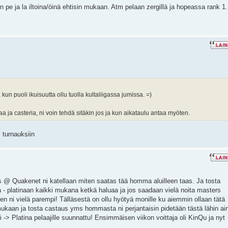
n pe ja la iltoina/öinä ehtisin mukaan. Atm pelaan zergillä ja hopeassa rank 1.
 kun puoli ikuisuutta ollu tuolla kultaliigassa jumissa. =)
jaa ja casteria, ni voin tehdä sitäkin jos ja kun aikataulu antaa myöten.
 turnauksiin
s @ Quakenet ni katellaan miten saatas tää homma aluilleen taas. Ja tosta
a - platinaan kaikki mukana ketkä haluaa ja jos saadaan vielä noita masters
n ni vielä parempi! Tälläsestä on ollu hyötyä monille ku aiemmin ollaan tätä
ukaan ja tosta castaus yms hommasta ni perjantaisin pidetään tästä lähin ai
si -> Platina pelaajille suunnattu! Ensimmäisen viikon voittaja oli KinQu ja nyt