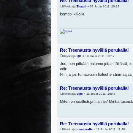
Re: Treenausta hyvällä porukalla!
Kirjoittaja
Titaani
» 09 Joulu 2011, 20:32
komppi kKolle
Re: Treenausta hyvällä porukalla!
Kirjoittaja
Ql1
» 10 Joulu 2011, 00:17
Juu, oon pitkään halunnu jotain tällästä, ku
edit:
Niin ja jos turnauksiin haluutte striimaajaa
Re: Treenausta hyvällä porukalla!
Kirjoittaja
vijje
» 11 Joulu 2011, 10:48
Miten on osallistuja tilanne? Minkä tasois
Re: Treenausta hyvällä porukalla!
Kirjoittaja
juustokalle
» 11 Joulu 2011, 11:48