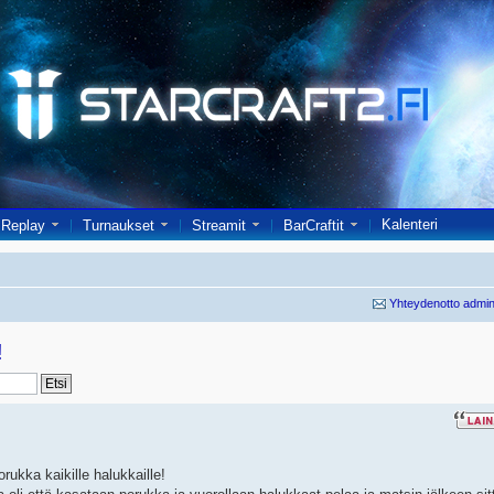
Kalenteri
Replay
Turnaukset
Streamit
BarCraftit
Yhteydenotto admin
!
orukka kaikille halukkaille!