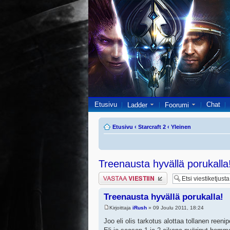
Etusivu
Chat
Ladder
Foorumi
Etusivu
‹
Starcraft 2
‹
Yleinen
Treenausta hyvällä porukalla
Lähetä vastaus
Treenausta hyvällä porukalla!
Kirjoittaja
iRush
» 09 Joulu 2011, 18:24
Joo eli olis tarkotus alottaa tollanen reenip