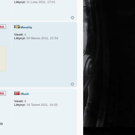
Liittynyt:
11 Loka 2011, 17:01
Morality
Viestit:
4
Liittynyt:
09 Marras 2011, 21:54
iRush
Viestit:
8
Liittynyt:
19 Tammi 2011, 16:20
na