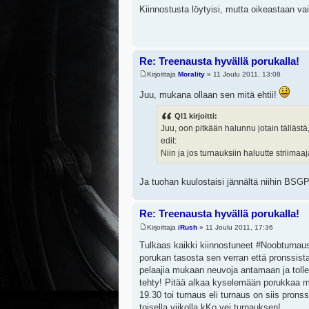
Kiinnostusta löytyisi, mutta oikeastaan vai
Re: Treenausta hyvällä porukalla!
Kirjoittaja
Morality
» 11 Joulu 2011, 13:08
Juu, mukana ollaan sen mitä ehtii!
Ql1 kirjoitti:
Juu, oon pitkään halunnu jotain tällästä,
edit:
Niin ja jos turnauksiin haluutte striimaa
Ja tuohan kuulostaisi jännältä niihin BSGP
Re: Treenausta hyvällä porukalla!
Kirjoittaja
iRush
» 11 Joulu 2011, 17:36
Tulkaas kaikki kiinnostuneet #Noobturnau
porukan tasosta sen verran että pronssist
pelaajia mukaan neuvoja antamaan ja tollee
tehty! Pitää alkaa kyselemään porukkaa m
19.30 toi turnaus eli turnaus on siis prons
toisella viikolla kKo vei turnauksen!