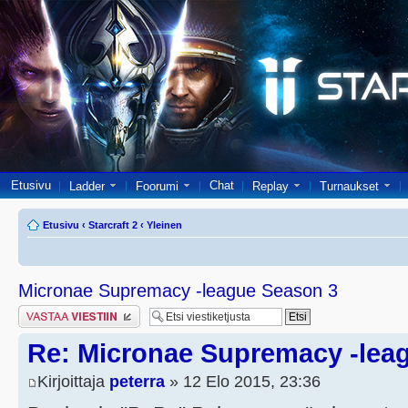
Etusivu
Chat
Ladder
Foorumi
Replay
Turnaukset
Etusivu
‹
Starcraft 2
‹
Yleinen
Micronae Supremacy -league Season 3
Lähetä vastaus
Re: Micronae Supremacy -lea
Kirjoittaja
peterra
» 12 Elo 2015, 23:36