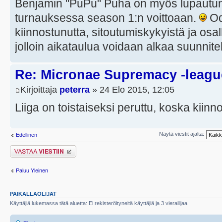
Benjamin "PuPu" Puha on myös lupautu
turnauksessa season 1:n voittoaan.
Od
kiinnostunutta, sitoutumiskykyistä ja osal
jolloin aikataulua voidaan alkaa suunnitell
Re: Micronae Supremacy -leagu
Kirjoittaja
peterra
» 24 Elo 2015, 12:05
Liiga on toistaiseksi peruttu, koska kiinnos
Näytä viestit ajalta:
Edellinen
Lähetä vastaus
Paluu Yleinen
PAIKALLAOLIJAT
Käyttäjiä lukemassa tätä aluetta: Ei rekisteröityneitä käyttäjiä ja 3 vierailijaa