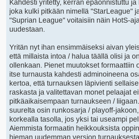
Kahdesti yritetty, kerran epäonnistuttu j
joka kulki pitkään nimellä "StarLeague" ja
"Suprian League" voitaisiin näin HotS-aja
uudestaan.
Yritän nyt ihan ensimmäiseksi aivan yleis
että millaista intoa / halua täällä olisi ja
ollenkaan. Pienet muutokset formaattiin 
itse turnausta kahdesti adminoineena os
kertoa, että turnauksen läpivienti sella
raskasta ja valitettavan monet pelaajat 
pitkäaikaisempaan turnaukseen / liigaan
suurelta osin runkosarja / playoff-jakoon,
korkealla tasolla, jos yksi tai useampi pel
Aiemmista formaatin heikkouksista oppine
hieman uudemman version turnauksesta