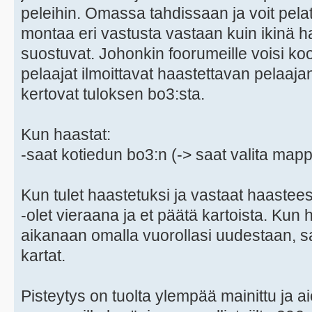
peleihin. Omassa tahdissaan ja voit pel
montaa eri vastusta vastaan kuin ikinä ha
suostuvat. Johonkin foorumeille voisi koo
pelaajat ilmoittavat haastettavan pelaa
kertovat tuloksen bo3:sta.
Kun haastat:
-saat kotiedun bo3:n (-> saat valita mappo
Kun tulet haastetuksi ja vastaat haastee
-olet vieraana ja et päätä kartoista. Ku
aikanaan omalla vuorollasi uudestaan, saa
kartat.
Pisteytys on tuolta ylempää mainittu ja a