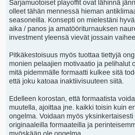
Sarjamuotoiset playoffit ovat lähinnä jän
olleet tähän mennessä hieman antiklimaa
seasoneilla. Konsepti on mielestäni hyvä,
aika / panos ja amatööriturnauksen naure
investment yleensä vievät jossain vaihee
Pitkäkestoisuus myös tuottaa tiettyjä ong
monien pelaajien motivaatio ja pelihalut o
mitä pidemmälle formaatti kulkee sitä 
että joku katoaa inaktiivisuuteen siitä.
Edelleen korostan, että formaatista void
muutella, ajoittaa jne. kaikki toisin kuin 
ongelma. Voidaan myös yksinkertaisesti 
originaaleilla formaateilla ja perinteisem
myöskään ole ongelma.