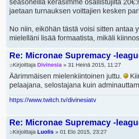
seasoneilla keräsimme osallistujilta 20€
jaetaan turnauksen voittajien kesken parh
No niin, eiköhän tästä voisi sitten antaa
mielelläni lisää formaatista, mikäli kiinno
Re: Micronae Supremacy -leagu
Kirjoittaja
Divinesia
» 31 Heinä 2015, 11:27
Äärimmäisen mielenkiintoinen juttu.
Kii
pelaajana, selostajana kuin adminauttami
https://www.twitch.tv/divinesiatv
Re: Micronae Supremacy -leagu
Kirjoittaja
Luolis
» 01 Elo 2015, 23:27