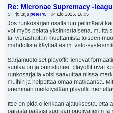
Re: Micronae Supremacy -leagu
Kirjoittaja
peterra
» 04 Elo 2015, 16:05
Jos runkosarjan osalta tuo pelimäärä kau
voi myös pelata yksinkertaisena, mutta se
tai vierashaitan muuttamista toiseen mu
mahdollista käyttää esim. veto-systeemiä
Sarjamuotoiset playoffit lienevät formaatin
suolaa on ja onnistuneet playoffit ovat ko
runkosarjalla voisi saavuttaa niissä mer
muihin ja helpottaa omaa matkaansa. Mit
enemmän merkitystään playoffit menettä
Itse en pidä ollenkaan ajatuksesta, että
parasta pääsisi suoraan puolivälieriin ja 