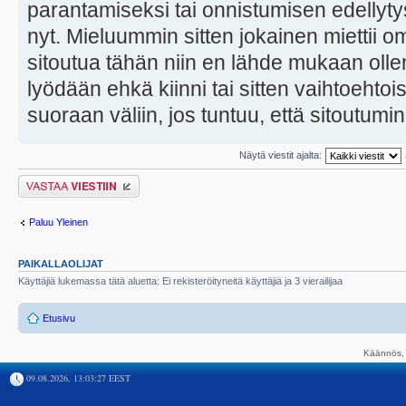
parantamiseksi tai onnistumisen edellyty
nyt. Mieluummin sitten jokainen miettii om
sitoutua tähän niin en lähde mukaan oll
lyödään ehkä kiinni tai sitten vaihtoehto
suoraan väliin, jos tuntuu, että sitoutumine
Näytä viestit ajalta:
Lähetä vastaus
Paluu Yleinen
PAIKALLAOLIJAT
Käyttäjiä lukemassa tätä aluetta: Ei rekisteröityneitä käyttäjiä ja 3 vierailijaa
Etusivu
Käännös, 
09.08.2026, 13:03:27 EEST