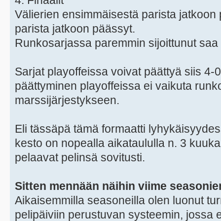
4. Finaalit
Välierien ensimmäisestä parista jatkoon p
parista jatkoon päässyt.
Runkosarjassa paremmin sijoittunut saa f
Sarjat playoffeissa voivat päättyä siis 4-0
päättyminen playoffeissa ei vaikuta runk
marssijärjestykseen.
Eli tässäpä tämä formaatti lyhykäisyyde
kesto on nopealla aikataululla n. 3 kuukau
pelaavat pelinsä sovitusti.
Sitten mennään näihin viime seasonie
Aikaisemmilla seasoneilla olen luonut tu
pelipäiviin perustuvan systeemin, jossa e