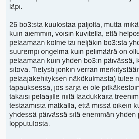
läpi.
26 bo3:sta kuulostaa paljolta, mutta mik
kuin aiemmin, voisin kuvitella, että help
pelaamaan kolme tai neljäkin bo3:sta y
suurempi ongelma kuin pelimäärä on ollut
pelaamaan kuin yhden bo3:n päivässä, ko
sitova. Tietysti jonkin verran merkitystä
pelaajakehityksen näkökulmasta) tulee
tapauksessa, jos sarja ei ole pitkäkestoi
takaisi pelaajille niitä laadukkaita treeni
testaamista matkalla, että missä oikein
yhdessä päivässä sitä enemmän yhden p
lopputulosta.