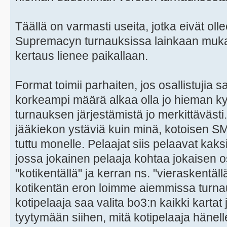
Täällä on varmasti useita, jotka eivät ol
Supremacyn turnauksissa lainkaan mukan
kertaus lienee paikallaan.
Format toimii parhaiten, jos osallistujia
korkeampi määrä alkaa olla jo hieman ky
turnauksen järjestämistä jo merkittävästi.
jääkiekon ystäviä kuin minä, kotoisen S
tuttu monelle. Pelaajat siis pelaavat kak
jossa jokainen pelaaja kohtaa jokaisen os
"kotikentällä" ja kerran ns. "vieraskentä
kotikentän eron loimme aiemmissa turnauk
kotipelaaja saa valita bo3:n kaikki kartat
tyytymään siihen, mitä kotipelaaja hänelle