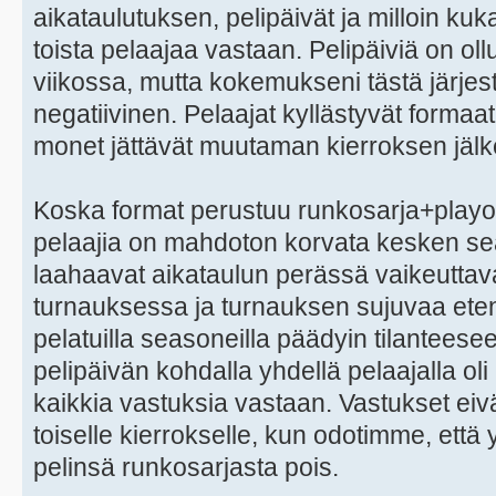
aikataulutuksen, pelipäivät ja milloin ku
toista pelaajaa vastaan. Pelipäiviä on oll
viikossa, mutta kokemukseni tästä järjes
negatiivinen. Pelaajat kyllästyvät formaat
monet jättävät muutaman kierroksen jälk
Koska format perustuu runkosarja+playof
pelaajia on mahdoton korvata kesken sea
laahaavat aikataulun perässä vaikeutta
turnauksessa ja turnauksen sujuvaa ete
pelatuilla seasoneilla päädyin tilanteese
pelipäivän kohdalla yhdellä pelaajalla oli
kaikkia vastuksia vastaan. Vastukset eiv
toiselle kierrokselle, kun odotimme, että y
pelinsä runkosarjasta pois.