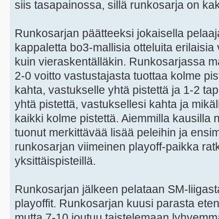
siis tasapainossa, sillä runkosarja on ka
Runkosarjan päätteeksi jokaisella pelaa
kappaletta bo3-mallisia otteluita erilaisia
kuin vieraskentälläkin. Runkosarjassa mat
2-0 voitto vastustajasta tuottaa kolme piste
kahta, vastukselle yhtä pistettä ja 1-2 tap
yhtä pistettä, vastuksellesi kahta ja mikäl
kaikki kolme pistettä. Aiemmilla kausill
tuonut merkittävää lisää peleihin ja ensi
runkosarjan viimeinen playoff-paikka rat
yksittäispisteillä.
Runkosarjan jälkeen pelataan SM-liigasta
playoffit. Runkosarjan kuusi parasta eten
mutta 7-10 joutuu taistelemaan lyhyemmä