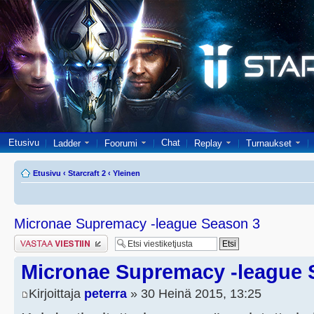
Etusivu
Chat
Ladder
Foorumi
Replay
Turnaukset
Etusivu
‹
Starcraft 2
‹
Yleinen
Micronae Supremacy -league Season 3
Lähetä vastaus
Micronae Supremacy -league 
Kirjoittaja
peterra
» 30 Heinä 2015, 13:25