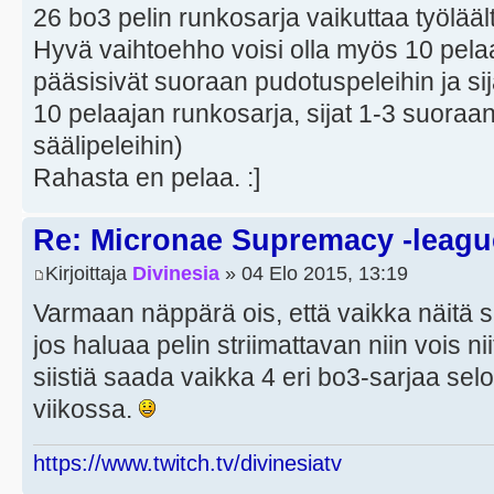
26 bo3 pelin runkosarja vaikuttaa työläält
Hyvä vaihtoehho voisi olla myös 10 pela
pääsisivät suoraan pudotuspeleihin ja sijat
10 pelaajan runkosarja, sijat 1-3 suoraan
säälipeleihin)
Rahasta en pelaa. :]
Re: Micronae Supremacy -leagu
Kirjoittaja
Divinesia
» 04 Elo 2015, 13:19
Varmaan näppärä ois, että vaikka näitä sa
jos haluaa pelin striimattavan niin vois nii
siistiä saada vaikka 4 eri bo3-sarjaa selo
viikossa.
https://www.twitch.tv/divinesiatv