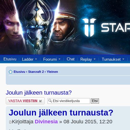
Etusivu
Chat
Ladder
Foorumi
Replay
Turnaukset
Etusivu
‹
Starcraft 2
‹
Yleinen
Joulun jälkeen turnausta?
Lähetä vastaus
Joulun jälkeen turnausta?
Kirjoittaja
Divinesia
» 08 Joulu 2015, 12:20