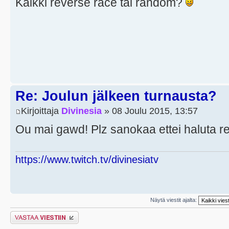
Kaikki reverse race tai random?
Re: Joulun jälkeen turnausta?
Kirjoittaja
Divinesia
» 08 Joulu 2015, 13:57
Ou mai gawd! Plz sanokaa ettei haluta r
https://www.twitch.tv/divinesiatv
Näytä viestit ajalta:
Lähetä vastaus