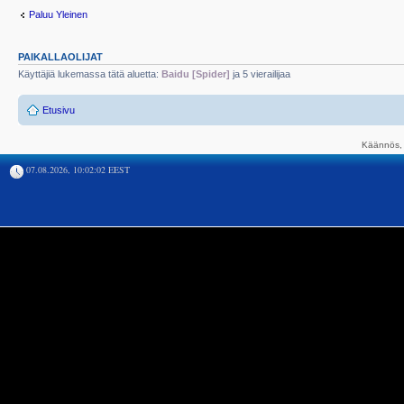
Paluu Yleinen
PAIKALLAOLIJAT
Käyttäjiä lukemassa tätä aluetta:
Baidu [Spider]
ja 5 vierailijaa
Etusivu
Käännös, 
07.08.2026, 10:02:02 EEST