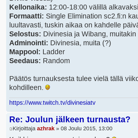
Kellonaika:
12:00-18:00 välillä alkavaksi
Formaatti:
Single Elimination sc2.fi:n k
luultavasti, tuskin aikaa on kahdelle päivä
Selostus:
Divinesia ja Wibang, muitakin 
Adminointi:
Divinesia, muita (?)
Mappool:
Ladder
Seedaus:
Random
Päätös turnauksesta tulee vielä tällä viik
kohdilleen.
https://www.twitch.tv/divinesiatv
Re: Joulun jälkeen turnausta?
Kirjoittaja
azhrak
» 08 Joulu 2015, 13:00