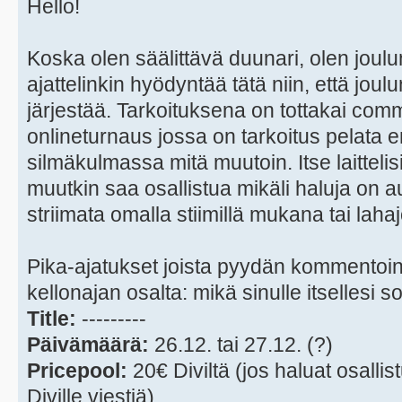
Hello!
Koska olen säälittävä duunari, olen joulun
ajattelinkin hyödyntää tätä niin, että joul
järjestää. Tarkoituksena on tottakai co
onlineturnaus jossa on tarkoitus pelata
silmäkulmassa mitä muutoin. Itse laittelis
muutkin saa osallistua mikäli haluja on
striimata omalla stiimillä mukana tai lahaj
Pika-ajatukset joista pyydän kommentoin
kellonajan osalta: mikä sinulle itsellesi s
Title:
---------
Päivämäärä:
26.12. tai 27.12. (?)
Pricepool:
20€ Diviltä (jos haluat osallist
Diville viestiä)