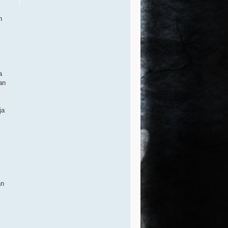
n
a
an
ja
an