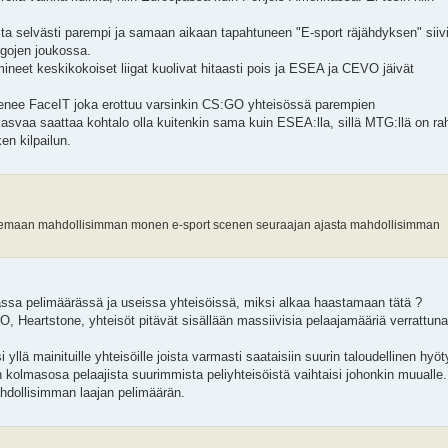
ita selvästi parempi ja samaan aikaan tapahtuneen "E-sport räjähdyksen" siivi
igojen joukossa.
neet keskikokoiset liigat kuolivat hitaasti pois ja ESEA ja CEVO jäivät
lienee FaceIT joka erottuu varsinkin CS:GO yhteisössä parempien
kasvaa saattaa kohtalo olla kuitenkin sama kuin ESEA:lla, sillä MTG:llä on ra
n kilpailun.
ailemaan mahdollisimman monen e-sport scenen seuraajan ajasta mahdollisimman
jassa pelimäärässä ja useissa yhteisöissä, miksi alkaa haastamaan tätä ?
, Heartstone, yhteisöt pitävät sisällään massiivisia pelaajamääriä verrattuna
 yllä mainituille yhteisöille joista varmasti saataisiin suurin taloudellinen hyöt
n kolmasosa pelaajista suurimmista peliyhteisöistä vaihtaisi johonkin muualle.
ahdollisimman laajan pelimäärän.