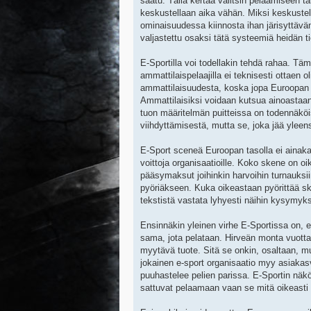
saatu. Tällä kertaa valitsin pelaamiseen 
keskustellaan aika vähän. Miksi keskustell
ominaisuudessa kiinnosta ihan järisyttävän
valjastettu osaksi tätä systeemiä heidän t
E-Sportilla voi todellakin tehdä rahaa. Tä
ammattilaispelaajilla ei teknisesti ottaen 
ammattilaisuudesta, koska jopa Euroopan m
Ammattilaisiksi voidaan kutsua ainoastaan
tuon määritelmän puitteissa on todennäkö
viihdyttämisestä, mutta se, joka jää yleen
E-Sport sceneä Euroopan tasolla ei ainakaan
voittoja organisaatioille. Koko skene on o
pääsymaksut joihinkin harvoihin turnauksii
pyöriäkseen. Kuka oikeastaan pyörittää sk
tekstistä vastata lyhyesti näihin kysymyks
Ensinnäkin yleinen virhe E-Sportissa on, e
sama, jota pelataan. Hirveän monta vuotta i
myytävä tuote. Sitä se onkin, osaltaan, m
jokainen e-sport organisaatio myy asiakasvi
puuhastelee pelien parissa. E-Sportin näkö
sattuvat pelaamaan vaan se mitä oikeasti 