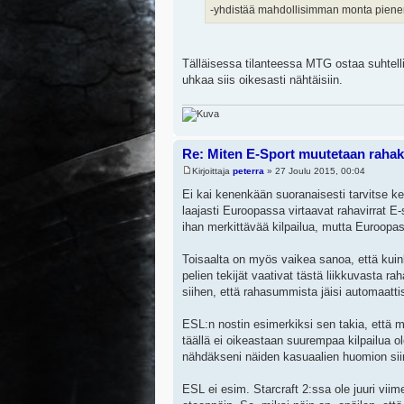
-yhdistää mahdollisimman monta pienem
Tälläisessa tilanteessa MTG ostaa suhtellise
uhkaa siis oikesasti nähtäisiin.
Re: Miten E-Sport muutetaan rahak
Kirjoittaja
peterra
» 27 Joulu 2015, 00:04
Ei kai kenenkään suoranaisesti tarvitse k
laajasti Euroopassa virtaavat rahavirrat E-
ihan merkittävää kilpailua, mutta Euroopa
Toisaalta on myös vaikea sanoa, että kuink
pelien tekijät vaativat tästä liikkuvasta 
siihen, että rahasummista jäisi automaattis
ESL:n nostin esimerkiksi sen takia, että m
täällä ei oikeastaan suurempaa kilpailua ol
nähdäkseni näiden kasuaalien huomion siir
ESL ei esim. Starcraft 2:ssa ole juuri vii