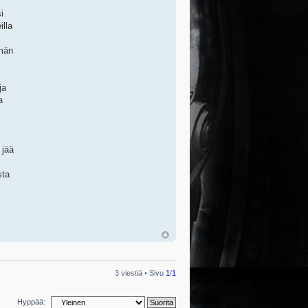
i
illa
mmän
ja
a
 jää
sta
3 viestiä • Sivu
1
/
1
Hyppää: