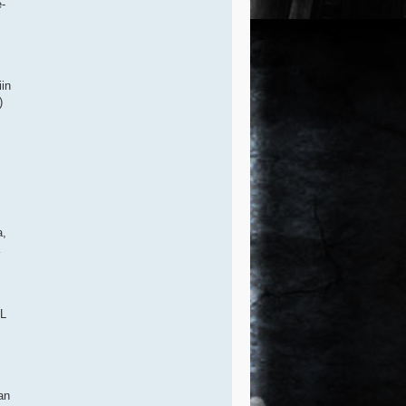
e-
iin
)
a,
SL
an