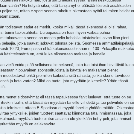
taloudellisen näkökulman, josta sattuneesta syystä fanien keskuudessa
aan vähän? No tietysti siksi, että faneja nyt ei pääsääntöisesti asiakkaiden
 paljoa se, miten e-sport scenen rahoitus oikeastaan pyörii tai miten heidät o
ietämättään.
män todistavat sadat esimerkit, koska mikäli tässä skenessä ei olisi rahaa,
olisi toimintaolosuhteita. Euroopassa on tosin hyvin vaikea puhua
ittakaavassa scene on monen pelin kohdalla toistaiseksi aivan liian pieni.
 pelaajia, jotka saavat jatkuvat tulonsa pelistä. Suomessa ammattilaispelaaji
isesti 10-20, Euroopassa ehkä kokonaisuudessaan n. 100. Pelaajille makseta
sä käsittelemättä on, että kuka oikeastaan maksaa ja kenelle.
 vielä voida pitää sellaisena bisneksenä, joka tuottaisi ihan hirvittäviä kaso
ikeastaan riippuvainen sponsorituloista ja käyttäjien maksamat pienet
n muodostavat ehkä promillen kaikesta siitä rahasta, jonka skene tarvitsee
eneä ja ketä varten? Mikä on tuote, jota myydään ja kenelle? Yritän tässä
iin.
ttä monet sidosryhmät eli tässä tapauksessa fanit luulevat, että tuote on se
tsekin luulin, että tässähän myydään faneille viihdettä ja tuo peliviihde on se
utta teknisesti ottaen E-Sportissa ei myydä faneille yhdään mitään. Oikeasta
rtaa yrityksille, joiden tuotteet saattavat kiinnostaa tätä ihmismassaa, joka
kulmasta myytävä tuote ei itse asiassa ole yksikään tietty peli, jota ihmiset
yritetään myydä on asiakasvirta.