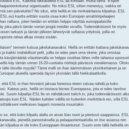
kuttava ESL. Kaikella rakkaudella ESL:ää kohtaan, mutta tämä "e-sport
elaajaorientoitunut organisaatio. No miksi ESL sitten menestyy, vaikka eri
iä sen palveluihin? No siksi, että heillä ei ole minkäänlaista kilpailua. ESL
 (ESL.eu) kautta erittäin suurta osaa koko Euroopan amatööripelaajien
an valtava, joten heidän on erittäin helppo näyttää eurooppalaisille
käy joka päivä tämän verran jengiä meidän sivuilla. Todennäköisesti he myös
sen tarkasti ja tämän jälkeen lähestyvät sellaisia yrityksiä, joilla on
 hupsista rahaa alkaa virrata sisään.
aisen" termein kutsua jakelukanavaksi. Heillä on erittäin kattava jakelukana
 ja kaikki mahdolliset pelit, joilla on edes pieni oma skene, joka omistaa
ta kävijämäärää vilauttamalla on helppo osoittaa lähes mille tahansa sponsori
meillä käy tämän verran 15-20-vuotiaita nörttejä päivässä vierailemassa. Olisk
sitte tälle lössille myydä? Tämä malli on ihan äärimmäisen yksinkertainen ja on
uroopan alueella operoida täysin yksinään tällä hiekkalaatikolla.
 että ESL ei ihan hirveästi jaksaa faniensa eteen vaivaa nähdä ja koko
si. Kateus pois, heillä on loistava bisnes Euroopassa, jota ei edes tarvitse
ole. Suurin kilpailija ESL:lle on nähdäkseni twitch.tv, joka todennäköisesti alk
ojia kuin ESL. Näiden kahden välillä on kuitenkin merkittävä ero, sillä ESL
käsittääkseni melkoisen laajasti monesta muustakin.
se, että koko kilpailu alalla on aivan liian nuori ja pienissä saappaissa. ESL
navalla, pienellä panostuksella ja pelaajaorientaatiolla on itse asiassa niin
än kilpailua ei ole koko Eurooppaan ilmaantunut. Suurin este tällä hetkellä on