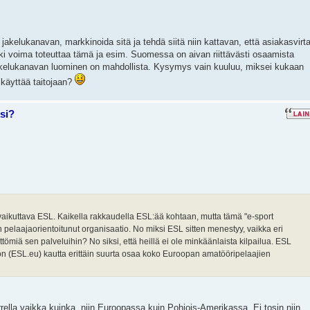
 jakelukanavan, markkinoida sitä ja tehdä siitä niin kattavan, että asiakasvirt
kki voima toteuttaa tämä ja esim. Suomessa on aivan riittävästi osaamista
 jakelukanavan luominen on mahdollista. Kysymys vain kuuluu, miksei kukaan
 käyttää taitojaan?
si?
aikuttava ESL. Kaikella rakkaudella ESL:ää kohtaan, mutta tämä "e-sport
n pelaajaorientoitunut organisaatio. No miksi ESL sitten menestyy, vaikka eri
tömiä sen palveluihin? No siksi, että heillä ei ole minkäänlaista kilpailua. ESL
on (ESL.eu) kautta erittäin suurta osaa koko Euroopan amatööripelaajien
rrella vaikka kuinka, niin Euroopassa kuin Pohjois-Amerikassa. Ei tosin niin