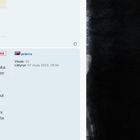
peterra
Viestit:
10
Liittynyt:
07 Joulu 2010, 18:34
nka
 on
.
nut
ni
tta