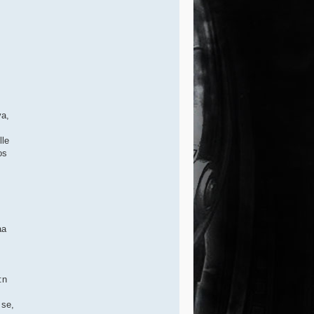
va,
lle
os
aa
:n
 se,