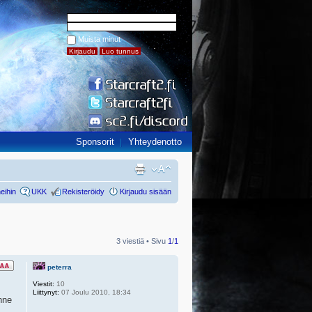
Muista minut
Sponsorit
Yhteydenotto
eihin
UKK
Rekisteröidy
Kirjaudu sisään
3 viestiä • Sivu
1
/
1
peterra
Viestit:
10
Liittynyt:
07 Joulu 2010, 18:34
änne