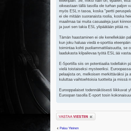
eteenpäin. Se, miksi näin on, epäilen, ett
oikeastaan tällä tasolla ole turhan paljon 
myös ESL:n tasoa, koska "pertti peruspelaa
ei ole mitään suoranaista roolia, koska hei
maailmaa tai muita casuaaleja juuri kiinn
ja juuri sen takia ESL ylipäätään pitää ns
Tämän haastaminen ei ole kenellekään pakoll
kun joku haluaa viedä e-sporttia eteenpäin
toimintaa kohti puoliammattilaisuutta, se o
laadukasta kilpailevaa työtä ESL:ää vastaa
E-Sportilla siis on potentiaalia todellakin 
vielä toistaiseksi mysteeriksi. Euroopas
pelaajista on, melkoisen merkittäväksi ja ai
kuluttaa vaihtoehtoisia tuotteita ja missä 
Eurooppalaiset todennäköisesti liikkuvat 
Euroopan tasolla E-sport tosin kokonaisu
Lähetä vastaus
Paluu Yleinen