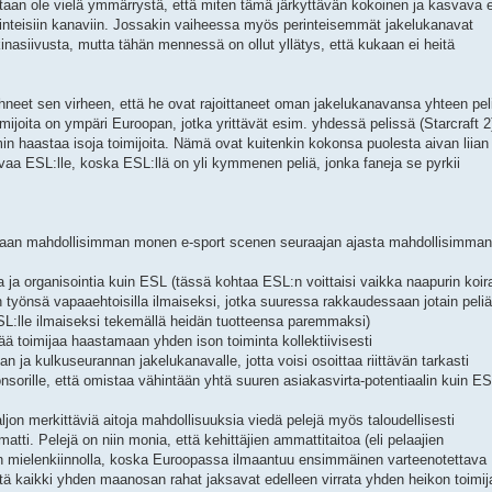
ikeastaan ole vielä ymmärrystä, että miten tämä järkyttävän kokoinen ja kasvava 
erinteisiin kanaviin. Jossakin vaiheessa myös perinteisemmät jakelukanavat
nasiivusta, mutta tähän mennessä on ollut yllätys, että kukaan ei heitä
eet sen virheen, että he ovat rajoittaneet oman jakelukanavansa yhteen pel
oimijoita on ympäri Euroopan, jotka yrittävät esim. yhdessä pelissä (Starcraft 2
min haastaa isoja toimijoita. Nämä ovat kuitenkin kokonsa puolesta aivan liian
aa ESL:lle, koska ESL:llä on yli kymmenen peliä, jonka faneja se pyrkii
emaan mahdollisimman monen e-sport scenen seuraajan ajasta mahdollisimman
 ja organisointia kuin ESL (tässä kohtaa ESL:n voittaisi vaikka naapurin koir
 työnsä vapaaehtoisilla ilmaiseksi, jotka suuressa rakkaudessaan jotain peliä
SL:lle ilmaiseksi tekemällä heidän tuotteensa paremmaksi)
 toimijaa haastamaan yhden ison toiminta kollektiivisesti
an ja kulkuseurannan jakelukanavalle, jotta voisi osoittaa riittävän tarkasti
sorille, että omistaa vähintään yhtä suuren asiakasvirta-potentiaalin kuin E
ljon merkittäviä aitoja mahdollisuuksia viedä pelejä myös taloudellisesti
ti. Pelejä on niin monia, että kehittäjien ammattitaitoa (eli pelaajien
otan mielenkiinnolla, koska Euroopassa ilmaantuu ensimmäinen varteenotettava
 että kaikki yhden maanosan rahat jaksavat edelleen virrata yhden heikon toimij