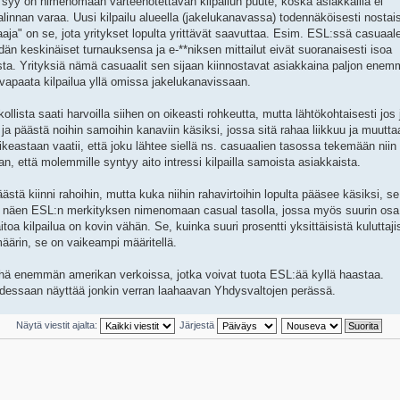
ä syy on nimenomaan varteenotettavan kilpailun puute, koska asiakkailla ei
valinnan varaa. Uusi kilpailu alueella (jakelukanavassa) todennäköisesti nostais
ja" on se, jota yritykset lopulta yrittävät saavuttaa. Esim. ESL:ssä casuaale
dän keskinäiset turnauksensa ja e-**niksen mittailut eivät suoranaisesti isoa
osta. Yrityksiä nämä casuaalit sen sijaan kiinnostavat asiakkaina paljon ene
. vapaata kilpailua yllä omissa jakelukanavissaan.
ista saati harvoilla siihen on oikeasti rohkeutta, mutta lähtökohtaisesti jos 
 ja päästä noihin samoihin kanaviin käsiksi, jossa sitä rahaa liikkuu ja muutta
ikeastaan vaatii, että joku lähtee siellä ns. casuaalien tasossa tekemään niin
n, että molemmille syntyy aito intressi kilpailla samoista asiakkaista.
päästä kiinni rahoihin, mutta kuka niihin rahavirtoihin lopulta pääsee käsiksi, se
sa näen ESL:n merkityksen nimenomaan casual tasolla, jossa myös suurin osa
toa kilpailua on kovin vähän. Se, kuinka suuri prosentti yksittäisistä kuluttaji
määrin, se on vaikeampi määritellä.
yhä enemmän amerikan verkoissa, jotka voivat tuota ESL:ää kyllä haastaa.
udessaan näyttää jonkin verran laahaavan Yhdysvaltojen perässä.
Näytä viestit ajalta:
Järjestä