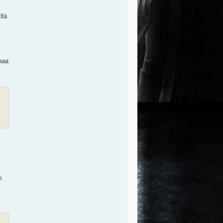
llä
haa
y.