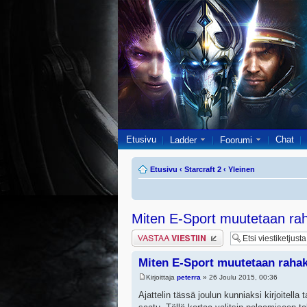
Etusivu
Chat
Ladder
Foorumi
Etusivu
‹
Starcraft 2
‹
Yleinen
Miten E-Sport muutetaan ra
Lähetä vastaus
Miten E-Sport muutetaan raha
Kirjoittaja
peterra
» 26 Joulu 2015, 00:36
Ajattelin tässä joulun kunniaksi kirjoitella