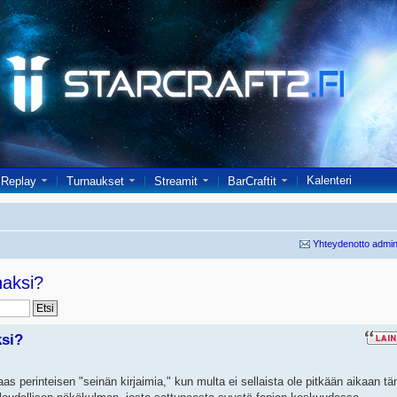
Kalenteri
Replay
Turnaukset
Streamit
BarCraftit
Yhteydenotto admin
haksi?
ksi?
 taas perinteisen "seinän kirjaimia," kun multa ei sellaista ole pitkään aikaan t