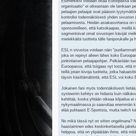
Esimerkiksi voidaan ottaa Euroopassa vai
organisaatio" ei oikeastaan ole lainkaan p
pelaajien pelaajat ovat pääosin tyytymättöm
kontrolloi todennäköisesti yhden sivuston
pelaamisesta. Heidän asiakasvirtansa on ih
sponsoreilleen, että katsokaapas, meillä 
segmentoivat omat sivustojen kävijät melkoi
mielekkäitä tuotteita tälle faniporukalle ja
ESL:n sivustoa voidaan näin "puoliammattil
joka on repinyt alleen lähes koko Euroopan
jonkinlaisen pelaajapohjan. Pelkästään tuo
Euroopassa, että tsiigaas nyt tosta, että 
teillä jotain kivoja tuotteita, jotka haluai
täysin käsittämätöntä, että ESL voi koko E
Jokainen fani myös todennäköisesti tietää,
systeemin kehitys on hidasta kuin nälkävuo
kehittää, koska yhtään oikeaa kilpailua ei 
nykymaailmassa jo saavuttaa enemmän kats
elää puhtaasti E-Sportista, mutta twitch 
No mikä tässä nyt on sitten ongelmana? No 
haastaminen edes keskinkertaisella jakeluka
helppoa, että on ylipäätään ihme, että mitä