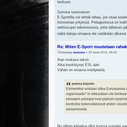
taskuun.
Summa summarum:
E-Sportilla voi tehdä rahaa, jos osaa luoda
kiinnostaa yrityksiä. Pelaajistossa on kai
nettisivujen tekemisessä, jotta tällaisen
näitä taitoja omaava ole vieläkään alkanut
Re: Miten E-Sport muutetaan rahak
Kirjoittaja
taztaztaz
» 26 Joulu 2015, 06:43
Ihan mukava teksti.
Aika keskittynyt ESL:ään.
Vähän on eroavia mielipiteitä.
peterra kirjoitti:
Esimerkiksi voidaan ottaa Euroopassa v
organisaatio" ei oikeastaan ole lainkaa
pelaajien pelaajat ovat pääosin tyytymät
kontrolloi todennäköisesti yhden sivust
pelaamisesta.
No olihan kilpailua ollut tuossa vuosien va