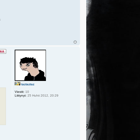
a
taztaztaz
Viestit:
10
Liittynyt:
25 Huhti 2012, 20:29