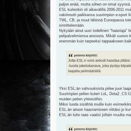
paljon enää, mutta siihen on omat syynsä.
ESL kuitenkin oli aikavälillä 2006-2011 mu
vakiinnutti paikkansa suurimpien e-sport li
TWL, CB, ja muut lähinnä Euroopassa toimi
sinnittelemään.
Nykyään ainut uusi todellinen "haastaja" 
pelipalvelimiensa ansiosta. Mikäli suosio 
enemmän kuin tarpeeksi tappaakseen kaike
peterra kirjoitti:
Jotta ESL:n voisi aidosti haastaa pitäisi:
-luoda jakelukanava, joka pystyy kilp
laajalla pelimäärällä
Yksi ESL:än vahvuuksista piilee juuri laa
Suurimpien pelien kuten LoL, Dota2 ,CS:GO
muiden pelien yhteisöihin.
Miksi luoda sisältöä muille kuin esimerkiksi
ESL:än aitoon haastamiseen riittäisi jo ku
ESL:än tuho taas vaatisi joltain muulta m
peterra kirjoitti: