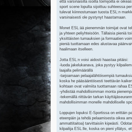
että varsinaisilla isoilla toimijoilla ei o
sport scene lopulta sijoittuu suhteessa p
tulevat kiinnostumaan tuosta ESL:n markki
varsinaisesti ole pystynyt haastamaan.
Monet ESL:ää pienemmän toimijat ovat tehn
ja yhteen peliyhteisöön. Tällaisia pieniä t
yksittäisten turnauksien ja formaatien voi
pieniä tuottamaan edes alustavaa päänvaiv
haalimaan itselleen.
Jotta ESL:n voisi aidosti haastaa pitäisi:
-luoda jakelukanava, joka pystyy kilpail
laajalla pelimäärällä
-tarjoamaan pelaajalähtöisempiä turnauksia
koska he pääsääntöisesti teettävän kaiken
kohtaan ovat valmiita tuottamaan rahaa E
-yhdistää mahdollisimman monta pienempää
-tekemällä riittävän tarkan käyttäjäseurann
mahdollisimman monelle mahdolliselle spon
Loppujen lopuksi E-Sportissa on erittäin pa
eteenpäin ja tehdä pelaamisesta oikea ammat
ammattitaitoa) tarvittaisiin kipeästi. Od
kilpailija ESL:lle, koska on pieni yllätys,