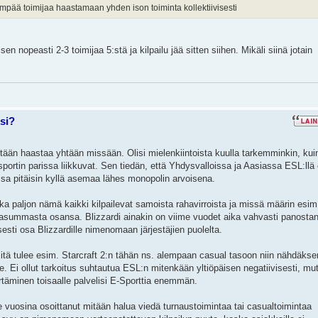
pää toimijaa haastamaan yhden ison toiminta kollektiivisesti
n nopeasti 2-3 toimijaa 5:stä ja kilpailu jää sitten siihen. Mikäli siinä jotain
si?
etään haastaa yhtään missään. Olisi mielenkiintoista kuulla tarkemminkin, kui
sportin parissa liikkuvat. Sen tiedän, että Yhdysvalloissa ja Aasiassa ESL:llä
ssa pitäisin kyllä asemaa lähes monopolin arvoisena.
a paljon nämä kaikki kilpailevat samoista rahavirroista ja missä määrin esim
rahasummasta osansa. Blizzardi ainakin on viime vuodet aika vahvasti panosta
esti osa Blizzardille nimenomaan järjestäjien puolelta.
itä tulee esim. Starcraft 2:n tähän ns. alempaan casual tasoon niin nähdäkse
e. Ei ollut tarkoitus suhtautua ESL:n mitenkään yltiöpäisen negatiivisesti, mu
täminen toisaalle palvelisi E-Sporttia enemmän.
me vuosina osoittanut mitään halua viedä turnaustoimintaa tai casualtoimintaa