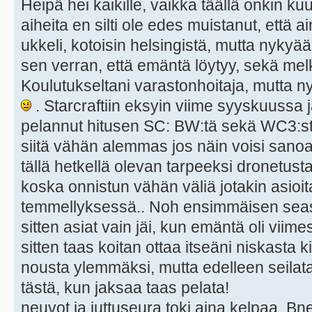
Heipä hei kaikille, vaikka täällä onkin kuu
aiheita en silti ole edes muistanut, että ai
ukkeli, kotoisin helsingistä, mutta nykyään
sen verran, että emäntä löytyy, sekä mel
Koulutukseltani varastonhoitaja, mutta 
. Starcraftiin eksyin viime syyskuussa
pelannut hitusen SC: BW:tä sekä WC3:st
siitä vähän alemmas jos näin voisi sanoa
tällä hetkellä olevan tarpeeksi dronetus
koska onnistun vähän väliä jotakin asioi
temmellyksessä.. Noh ensimmäisen seas
sitten asiat vain jäi, kun emäntä oli viim
sitten taas koitan ottaa itseäni niskasta ki
nousta ylemmäksi, mutta edelleen seilat
tästä, kun jaksaa taas pelata!
neuvot ja juttuseura toki aina kelpaa. Bnet