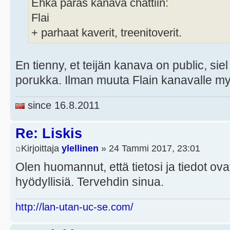
Ehkä paras kanava chättiin:
Flai
+ parhaat kaverit, treenitoverit.
En tienny, et teijän kanava on public, siel
porukka. Ilman muuta Flain kanavalle m
since 16.8.2011
Re: Liskis
Kirjoittaja
ylellinen
» 24 Tammi 2017, 23:01
Olen huomannut, että tietosi ja tiedot ovat
hyödyllisiä. Tervehdin sinua.
http://lan-utan-uc-se.com/