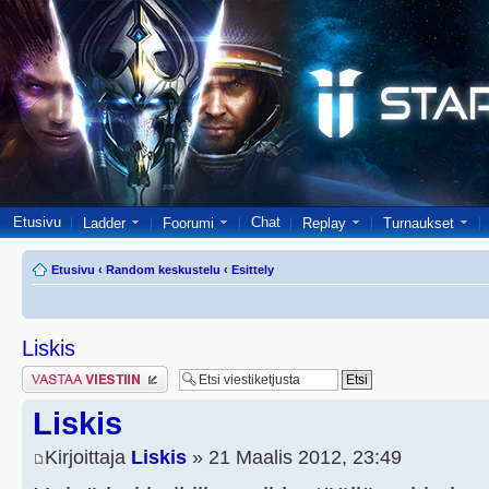
Etusivu
Chat
Ladder
Foorumi
Replay
Turnaukset
Etusivu
‹
Random keskustelu
‹
Esittely
Liskis
Lähetä vastaus
Liskis
Kirjoittaja
Liskis
» 21 Maalis 2012, 23:49