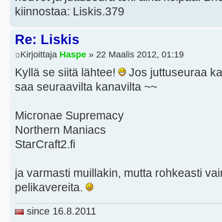
kiinnostaa: Liskis.379
Re: Liskis
Kirjoittaja
Haspe
» 22 Maalis 2012, 01:19
Kyllä se siitä lähtee!
Jos juttuseuraa kai
saa seuraavilta kanavilta ~~
Micronae Supremacy
Northern Maniacs
StarCraft2.fi
ja varmasti muillakin, mutta rohkeasti v
pelikavereita.
since 16.8.2011