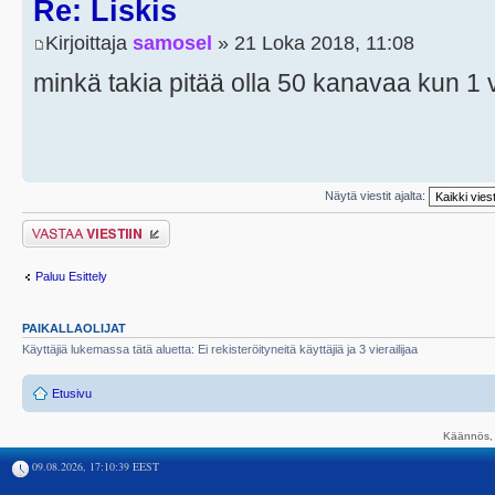
Re: Liskis
Kirjoittaja
samosel
» 21 Loka 2018, 11:08
minkä takia pitää olla 50 kanavaa kun 1 v
Näytä viestit ajalta:
Lähetä vastaus
Paluu Esittely
PAIKALLAOLIJAT
Käyttäjiä lukemassa tätä aluetta: Ei rekisteröityneitä käyttäjiä ja 3 vierailijaa
Etusivu
Käännös, 
09.08.2026, 17:10:39 EEST