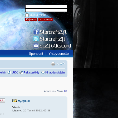
Muista minut
Sponsorit
Yhteydenotto
eihin
UKK
Rekisteröidy
Kirjaudu sisään
4 viestiä • Sivu
1
/
1
MgZ)DetO
Viestit:
1
Liittynyt:
25 Tammi 2012, 05:38
sin