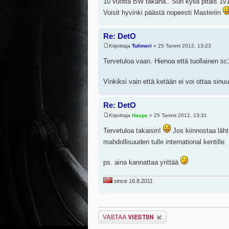
10 vuotta BW takana.. Sun kyllä pitäis 1v
Voisit hyvinki päästä nopeesti Masteriin
Re: DetO
Kirjoittaja
Tulimeri
» 25 Tammi 2012, 13:23
Tervetuloa vaan. Hienoa että tuollainen sc
Vinkiksi vain että ketään ei voi ottaa sinu
Re: DetO
Kirjoittaja
Haspe
» 25 Tammi 2012, 13:31
Tervetuloa takaisin!
Jos kiinnostaa läh
mahdollisuuden tulle international kentille.
ps. aina kannattaa yrittää
since 16.8.2011
Lähetä vastaus