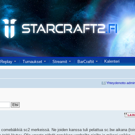
Kalenteri
Replay
Turnaukset
Streamit
BarCraftit
Yhteydenotto admin
tä comebäkkiä sc2 merkeissä. Ne joiden kanssa tuli pelattua sc.bw aikana (toi