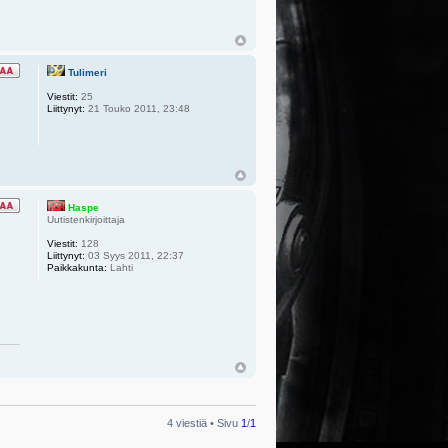
Tulimeri
Viestit:
25
Liittynyt:
21 Touko 2011, 23:48
Haspe
Uutistenkirjoittaja
Viestit:
128
Liittynyt:
03 Syys 2011, 22:37
Paikkakunta:
Lahti
4 viestiä • Sivu
1
/
1