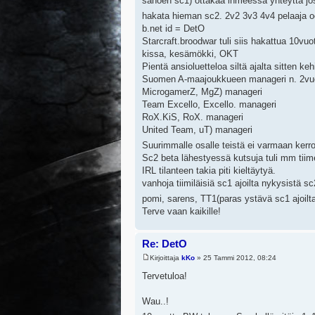
sanoen sc1) ottakaa ihmeessä yhteyttä jos 
hakata hieman sc2. 2v2 3v3 4v4 pelaaja 
b.net id = DetO
Starcraft.broodwar tuli siis hakattua 10v
kissa, kesämökki, OKT
Pientä ansioluetteloa siltä ajalta sitten kehi
Suomen A-maajoukkueen manageri n. 2vu
MicrogamerZ, MgZ) manageri
Team Excello, Excello. manageri
RoX.KiS, RoX. manageri
United Team, uT) manageri
Suurimmalle osalle teistä ei varmaan kerro
Sc2 beta lähestyessä kutsuja tuli mm tii
IRL tilanteen takia piti kieltäytyä.
vanhoja tiimiläisiä sc1 ajoilta nykysistä s
pomi, sarens, TT1(paras ystävä sc1 ajoilta
Terve vaan kaikille!
Re: DetO
Kirjoittaja
kKo
» 25 Tammi 2012, 08:24
Tervetuloa!
Wau..!