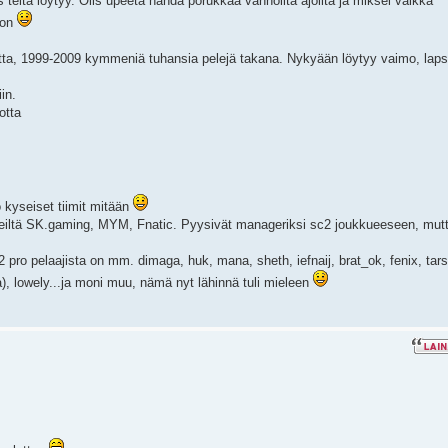
teitä löytyy. Olis upeeta nähdä porukkaa vanhoilta ajoilta ja miksei vaikka
oon
uotta, 1999-2009 kymmeniä tuhansia pelejä takana. Nykyään löytyy vaimo, laps
in.
otta
 kyseiset tiimit mitään
meiltä SK.gaming, MYM, Fnatic. Pyysivät manageriksi sc2 joukkueeseen, mut
c2 pro pelaajista on mm. dimaga, huk, mana, sheth, iefnaij, brat_ok, fenix, tar
), lowely...ja moni muu, nämä nyt lähinnä tuli mieleen