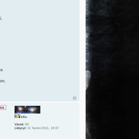
i,
ta
son,
kKo
Viestit:
65
Liittynyt:
11 Tammi 2011, 18:37