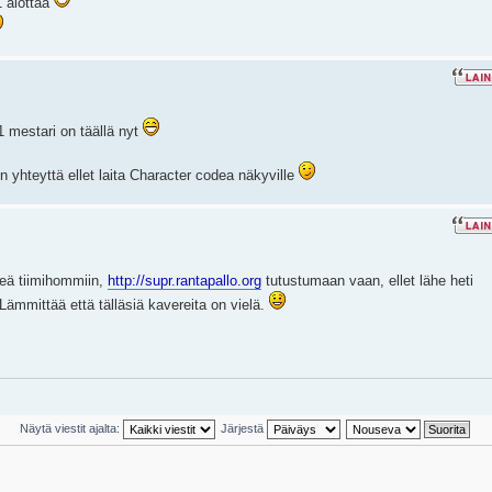
1 alottaa
1 mestari on täällä nyt
un yhteyttä ellet laita Character codea näkyville
teä tiimihommiin,
http://supr.rantapallo.org
tutustumaan vaan, ellet lähe heti
 Lämmittää että tälläsiä kavereita on vielä.
Näytä viestit ajalta:
Järjestä