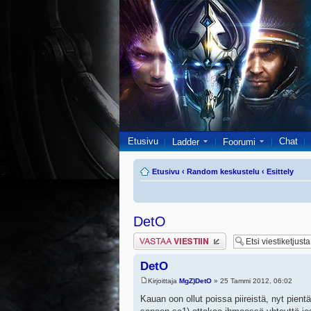
Etusivu
Chat
Ladder
Foorumi
Etusivu
‹
Random keskustelu
‹
Esittely
DetO
Lähetä vastaus
DetO
Kirjoittaja
MgZ)DetO
» 25 Tammi 2012, 06:02
Kauan oon ollut poissa piireistä, nyt pien