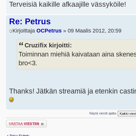
Terveisiä kaikille afkaajille vässyköile!
Re: Petrus
Kirjoittaja
OCPetrus
» 09 Maalis 2012, 20:59
Cruzifix kirjoitti:
Toiminnan miehiä kaivataan aina skenes
bro<3.
Thanks! Jätkän streamiä ja etenkin cast
Näytä viestit ajalta:
Lähetä vastaus
Paluu Esittely