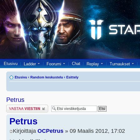
Etusivu
Chat
Ladder
Foorumi
Replay
Turnaukset
Etusivu
‹
Random keskustelu
‹
Esittely
Petrus
Lähetä vastaus
Petrus
Kirjoittaja
OCPetrus
» 09 Maalis 2012, 17:02