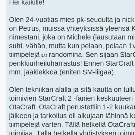
Hei kaikille!
Olen 24-vuotias mies pk-seudulta ja nicki
on Petrus, muissa yhteyksissä yleensä K
nimestäni, joka on Michele (lausutaan mik
suht. vähän, mutta kun pelaan, pelaan 1
tiimipelejä
randomina. Sen sijaan StarC
penkkiurheiluharrastus! Ennen StarCraft 2
mm. jääkiekkoa (eniten SM-liigaa).
Olen tekniikan alalla ja sitä kautta on tu
toimivien StarCraft 2 -fanien keskuuteen
OtaCraft. OtaCraft perustettiin 1-2 kuukau
jälkeen ja tarkoitus oli alkujaan lähinnä 
tiimipelejä varten. Tällä hetkellä OtaCraft
toimijaa. Tällä hetkellä yhdistyksen toim