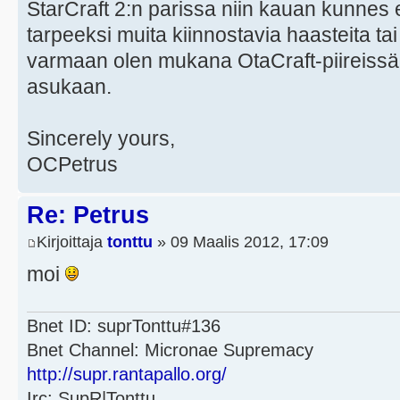
StarCraft 2:n parissa niin kauan kunnes
tarpeeksi muita kiinnostavia haasteita ta
varmaan olen mukana OtaCraft-piireiss
asukaan.
Sincerely yours,
OCPetrus
Re: Petrus
Kirjoittaja
tonttu
» 09 Maalis 2012, 17:09
moi
Bnet ID: suprTonttu#136
Bnet Channel: Micronae Supremacy
http://supr.rantapallo.org/
Irc: SupR|Tonttu