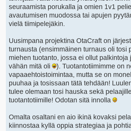
seuraamista porukalla ja omien 1v1 pelien
avautumisen muodossa tai apujen pyytä
vielä tiimipelejäkin.
Uusimpana projektina OtaCraft on järjes
turnausta (ensimmäinen turnaus oli tosi
miehen tuotanto, jossa ei ollut palkintoja 
vähän mitä oli
). Tuotantotiimimme on n
vapaaehtoistoimintaa, mutta se on monell
puuhaa ja tosissaan tätä tehdään! Luulen
tulee olemaan tosi hauska sekä pelaajille,
tuotantotiimille! Odotan sitä innolla
Omalta osaltani en aio ikinä kovaksi pel
kiinnostaa kyllä oppia strategiaa ja pohti