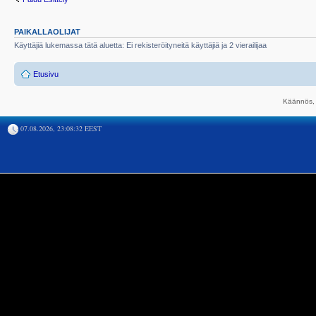
PAIKALLAOLIJAT
Käyttäjiä lukemassa tätä aluetta: Ei rekisteröityneitä käyttäjiä ja 2 vierailijaa
Etusivu
Käännös, 
07.08.2026, 23:08:32 EEST