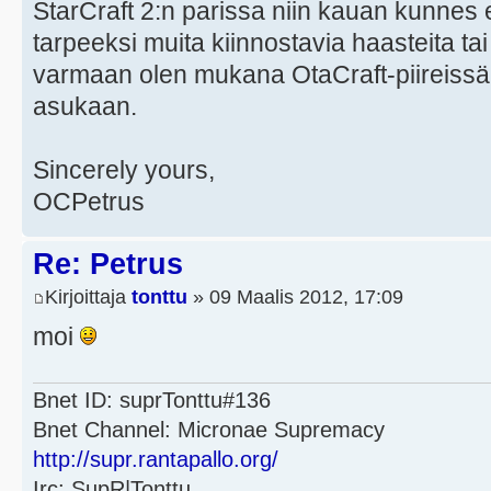
StarCraft 2:n parissa niin kauan kunnes
tarpeeksi muita kiinnostavia haasteita ta
varmaan olen mukana OtaCraft-piireiss
asukaan.
Sincerely yours,
OCPetrus
Re: Petrus
Kirjoittaja
tonttu
» 09 Maalis 2012, 17:09
moi
Bnet ID: suprTonttu#136
Bnet Channel: Micronae Supremacy
http://supr.rantapallo.org/
Irc: SupR|Tonttu