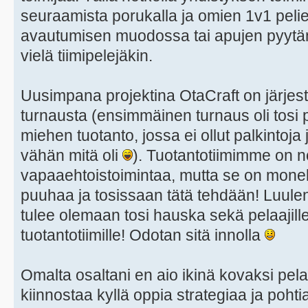
seuraamista porukalla ja omien 1v1 pelien
avautumisen muodossa tai apujen pyytä
vielä tiimipelejäkin.
Uusimpana projektina OtaCraft on järjes
turnausta (ensimmäinen turnaus oli tosi
miehen tuotanto, jossa ei ollut palkintoja 
vähän mitä oli
). Tuotantotiimimme on n
vapaaehtoistoimintaa, mutta se on monell
puuhaa ja tosissaan tätä tehdään! Luulen
tulee olemaan tosi hauska sekä pelaajille,
tuotantotiimille! Odotan sitä innolla
Omalta osaltani en aio ikinä kovaksi pel
kiinnostaa kyllä oppia strategiaa ja pohti