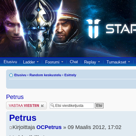
Etusivu
Chat
Ladder
Foorumi
Replay
Turnaukset
Etusivu
‹
Random keskustelu
‹
Esittely
Petrus
Lähetä vastaus
Petrus
Kirjoittaja
OCPetrus
» 09 Maalis 2012, 17:02