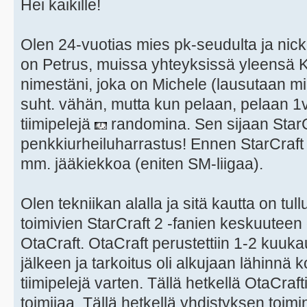
Hei kaikille!
Olen 24-vuotias mies pk-seudulta ja nicki
on Petrus, muissa yhteyksissä yleensä K
nimestäni, joka on Michele (lausutaan mik
suht. vähän, mutta kun pelaan, pelaan 1
tiimipelejä
randomina. Sen sijaan StarC
penkkiurheiluharrastus! Ennen StarCraft 2
mm. jääkiekkoa (eniten SM-liigaa).
Olen tekniikan alalla ja sitä kautta on tu
toimivien StarCraft 2 -fanien keskuuteen
OtaCraft. OtaCraft perustettiin 1-2 kuukau
jälkeen ja tarkoitus oli alkujaan lähinnä 
tiimipelejä varten. Tällä hetkellä OtaCraft
toimijaa. Tällä hetkellä yhdistyksen toim