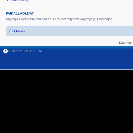
PAIKALLAOLIJAT
Käyttäjiä lukemassa tätä aluetta: Ei rekisteröityneitä käyttäjiä ja 1 vierailijaa
Etusivu
Käännös, 
07.08.2026, 23:23:05 EEST