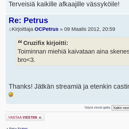
Terveisiä kaikille afkaajille vässyköile!
Re: Petrus
Kirjoittaja
OCPetrus
» 09 Maalis 2012, 20:59
Cruzifix kirjoitti:
Toiminnan miehiä kaivataan aina skenes
bro<3.
Thanks! Jätkän streamiä ja etenkin cast
Näytä viestit ajalta:
Lähetä vastaus
Paluu Esittely