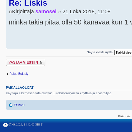
Re: Liskis
Kirjoittaja
samosel
» 21 Loka 2018, 11:08
minkä takia pitää olla 50 kanavaa kun 1 v
Näytä viestit ajalta:
Lähetä vastaus
Paluu Esittely
PAIKALLAOLIJAT
Käyttäjiä lukemassa tätä aluetta: Ei rekisteröityneitä käyttäjiä ja 1 vierailijaa
Etusivu
Käännös, 
07.08.2026, 18:42:05 EEST