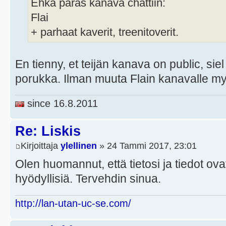
Ehkä paras kanava chättiin:
Flai
+ parhaat kaverit, treenitoverit.
En tienny, et teijän kanava on public, siel
porukka. Ilman muuta Flain kanavalle m
since 16.8.2011
Re: Liskis
Kirjoittaja
ylellinen
» 24 Tammi 2017, 23:01
Olen huomannut, että tietosi ja tiedot ovat
hyödyllisiä. Tervehdin sinua.
http://lan-utan-uc-se.com/