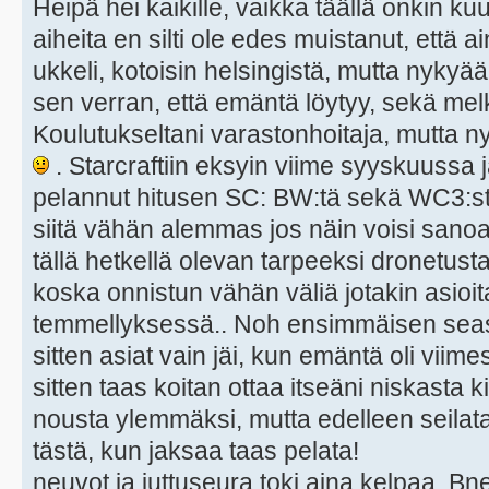
Heipä hei kaikille, vaikka täällä onkin kuu
aiheita en silti ole edes muistanut, että ai
ukkeli, kotoisin helsingistä, mutta nykyään
sen verran, että emäntä löytyy, sekä mel
Koulutukseltani varastonhoitaja, mutta 
. Starcraftiin eksyin viime syyskuussa
pelannut hitusen SC: BW:tä sekä WC3:st
siitä vähän alemmas jos näin voisi sanoa
tällä hetkellä olevan tarpeeksi dronetus
koska onnistun vähän väliä jotakin asioi
temmellyksessä.. Noh ensimmäisen seas
sitten asiat vain jäi, kun emäntä oli viim
sitten taas koitan ottaa itseäni niskasta ki
nousta ylemmäksi, mutta edelleen seilat
tästä, kun jaksaa taas pelata!
neuvot ja juttuseura toki aina kelpaa. Bnet