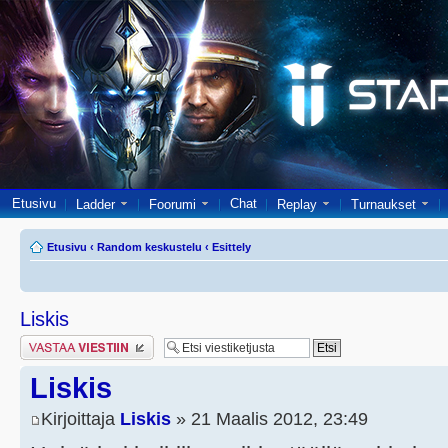
Etusivu
Chat
Ladder
Foorumi
Replay
Turnaukset
Etusivu
‹
Random keskustelu
‹
Esittely
Liskis
Lähetä vastaus
Liskis
Kirjoittaja
Liskis
» 21 Maalis 2012, 23:49