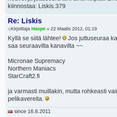
kiinnostaa: Liskis.379
Re: Liskis
Kirjoittaja
Haspe
» 22 Maalis 2012, 01:19
Kyllä se siitä lähtee!
Jos juttuseuraa kai
saa seuraavilta kanavilta ~~
Micronae Supremacy
Northern Maniacs
StarCraft2.fi
ja varmasti muillakin, mutta rohkeasti v
pelikavereita.
since 16.8.2011