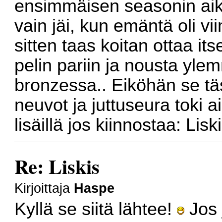
ensimmäisen seasonin aika
vain jäi, kun emäntä oli v
sitten taas koitan ottaa its
pelin pariin ja nousta yle
bronzessa.. Eiköhän se täs
neuvot ja juttuseura toki a
lisäillä jos kiinnostaa: Lis
Re: Liskis
Kirjoittaja
Haspe
Kyllä se siitä lähtee!
Jos 