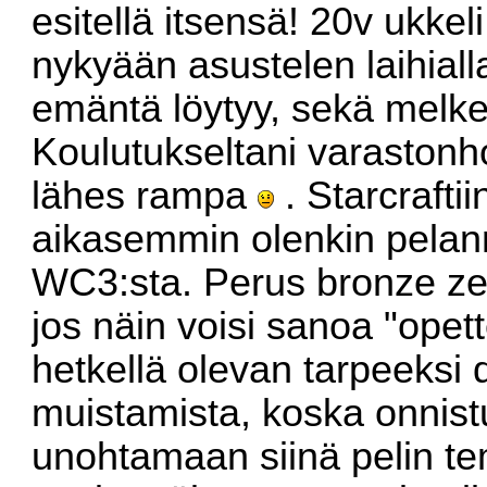
esitellä itsensä! 20v ukkeli
nykyään asustelen laihialla
emäntä löytyy, sekä melke
Koulutukseltani varastonho
lähes rampa
. Starcrafti
aikasemmin olenkin pelan
WC3:sta. Perus bronze ze
jos näin voisi sanoa "opett
hetkellä olevan tarpeeksi
muistamista, koska onnistu
unohtamaan siinä pelin t