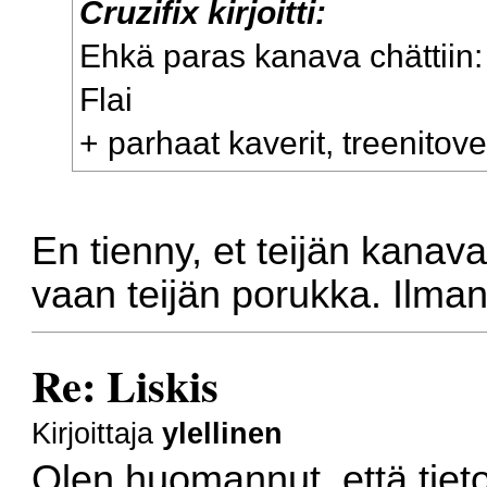
Cruzifix kirjoitti:
Ehkä paras kanava chättiin:
Flai
+ parhaat kaverit, treenitover
En tienny, et teijän kanava
vaan teijän porukka. Ilma
Re: Liskis
Kirjoittaja
ylellinen
Olen huomannut, että tietos