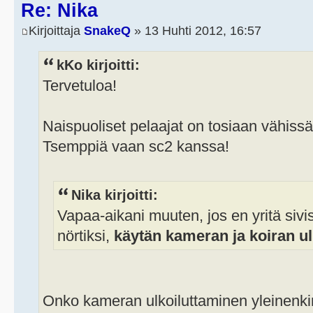
Re: Nika
Kirjoittaja
SnakeQ
» 13 Huhti 2012, 16:57
kKo kirjoitti:
Tervetuloa!
Naispuoliset pelaajat on tosiaan vähiss
Tsemppiä vaan sc2 kanssa!
Nika kirjoitti:
Vapaa-aikani muuten, jos en yritä siv
nörtiksi,
käytän kameran ja koiran ul
Onko kameran ulkoiluttaminen yleinenk