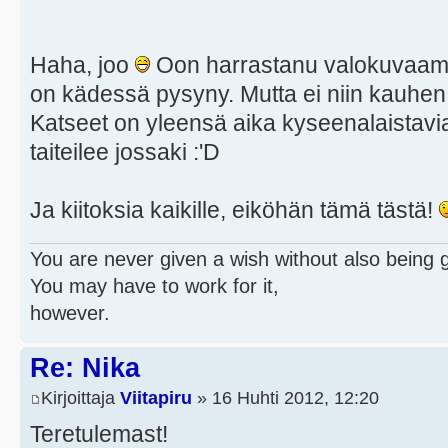
Haha, joo
Oon harrastanu valokuvaamis
on kädessä pysyny. Mutta ei niin kauhen y
Katseet on yleensä aika kyseenalaistav
taiteilee jossaki :'D
Ja kiitoksia kaikille, eiköhän tämä tästä!
You are never given a wish without also being g
You may have to work for it,
however.
Re: Nika
Kirjoittaja
Viitapiru
» 16 Huhti 2012, 12:20
Teretulemast!