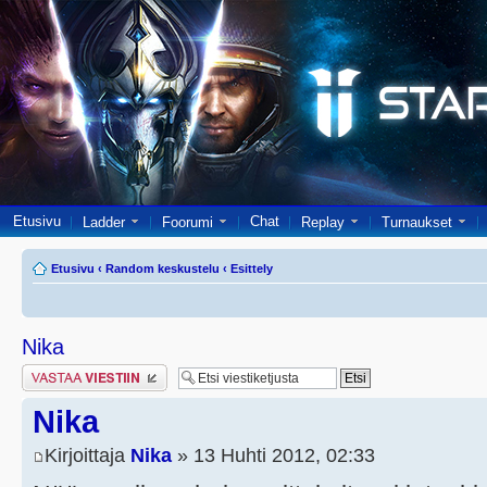
Etusivu
Chat
Ladder
Foorumi
Replay
Turnaukset
Etusivu
‹
Random keskustelu
‹
Esittely
Nika
Lähetä vastaus
Nika
Kirjoittaja
Nika
» 13 Huhti 2012, 02:33