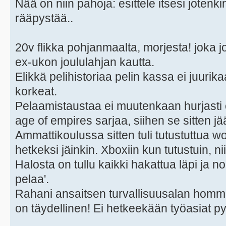
Nää on niin pahoja: esittele itsesi jotenkin!
rääpystää..
20v flikka pohjanmaalta, morjesta! joka 
ex-ukon joululahjan kautta.
Elikkä pelihistoriaa pelin kassa ei juurikaa
korkeat.
Pelaamistaustaa ei muutenkaan hurjasti o
age of empires sarjaa, siihen se sitten jä
Ammattikoulussa sitten tuli tutustuttua wowi
hetkeksi jäinkin. Xboxiin kun tutustuin, nii
Halosta on tullu kaikki hakattua läpi ja n
pelaa'.
Rahani ansaitsen turvallisuusalan hommil
on täydellinen! Ei hetkeekään työasiat p