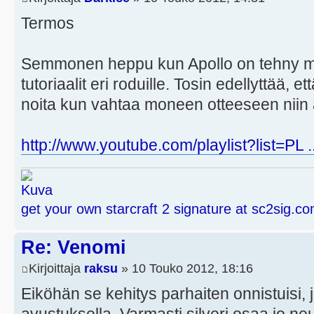
Termos
Semmonen heppu kun Apollo on tehny mie
tutoriaalit eri roduille. Tosin edellyttää, e
noita kun vahtaa moneen otteeseen niin
http://www.youtube.com/playlist?list=PL .
get your own starcraft 2 signature at sc2sig.c
Re: Venomi
Kirjoittaja
raksu
» 10 Touko 2012, 18:16
Eiköhän se kehitys parhaiten onnistuisi, 
avustuksella. Varmasti silveri osaa jo neu