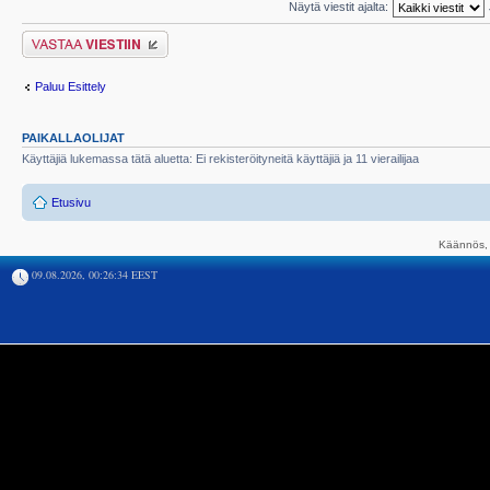
Näytä viestit ajalta:
Lähetä vastaus
Paluu Esittely
PAIKALLAOLIJAT
Käyttäjiä lukemassa tätä aluetta: Ei rekisteröityneitä käyttäjiä ja 11 vierailijaa
Etusivu
Käännös, 
09.08.2026, 00:26:34 EEST