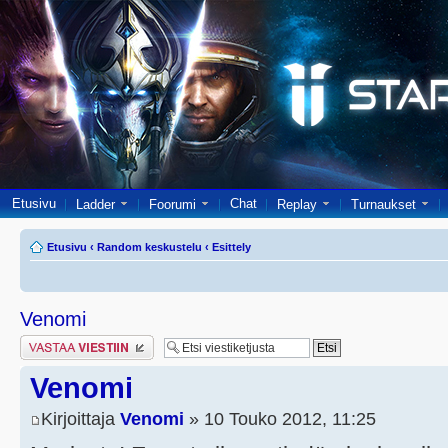
Etusivu
Chat
Ladder
Foorumi
Replay
Turnaukset
Etusivu
‹
Random keskustelu
‹
Esittely
Venomi
Lähetä vastaus
Venomi
Kirjoittaja
Venomi
» 10 Touko 2012, 11:25