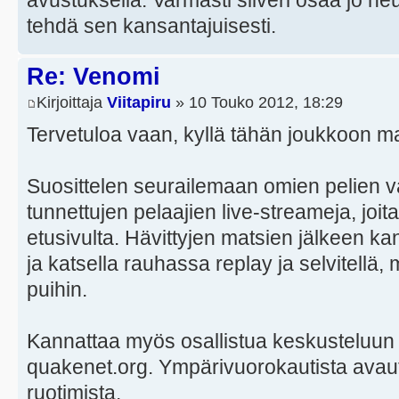
tehdä sen kansantajuisesti.
Re: Venomi
Kirjoittaja
Viitapiru
» 10 Touko 2012, 18:29
Tervetuloa vaan, kyllä tähän joukkoon 
Suosittelen seurailemaan omien pelien v
tunnettujen pelaajien live-streameja, joit
etusivulta. Hävittyjen matsien jälkeen kan
ja katsella rauhassa replay ja selvitell
puihin.
Kannattaa myös osallistua keskusteluun i
quakenet.org. Ympärivuorokautista avautu
ruotimista.