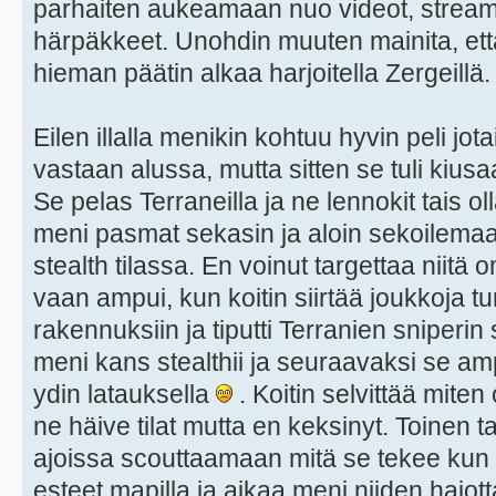
parhaiten aukeamaan nuo videot, streamit
härpäkkeet. Unohdin muuten mainita, että
hieman päätin alkaa harjoitella Zergeillä.
Eilen illalla menikin kohtuu hyvin peli jo
vastaan alussa, mutta sitten se tuli kiu
Se pelas Terraneilla ja ne lennokit tais o
meni pasmat sekasin ja aloin sekoilemaa
stealth tilassa. En voinut targettaa niitä 
vaan ampui, kun koitin siirtää joukkoja tur
rakennuksiin ja tiputti Terranien sniper
meni kans stealthii ja seuraavaksi se am
ydin latauksella
. Koitin selvittää miten
ne häive tilat mutta en keksinyt. Toinen t
ajoissa scouttaamaan mitä se tekee kun ze
esteet mapilla ja aikaa meni niiden hajot