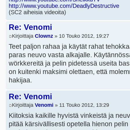
http://www.youtube.com/DeadlyDestructive
(SC2 aiheisia videoita)
Re: Venomi
Kirjoittaja
Clownz
» 10 Touko 2012, 19:27
Teet paljon rahaa ja käytät rahat tehokk
paras neuvo vasta alkajalle. Käytännöss
wörkkereitä ja pelin pidetessä useita ba
on kuitenki maksimi olettaen, että mol
hakijaa.
Re: Venomi
Kirjoittaja
Venomi
» 11 Touko 2012, 13:29
Kiitoksia kaikille hyvistä vinkeistä ja neu
pitää kärsivällisesti opetella hienon peli