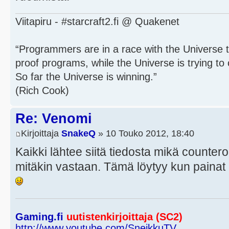
Viitapiru - #starcraft2.fi @ Quakenet
“Programmers are in a race with the Universe to
proof programs, while the Universe is trying to 
So far the Universe is winning.”
(Rich Cook)
Re: Venomi
Kirjoittaja
SnakeQ
» 10 Touko 2012, 18:40
Kaikki lähtee siitä tiedosta mikä counter
mitäkin vastaan. Tämä löytyy kun pain
Gaming.fi
uutistenkirjoittaja (SC2)
http://www.youtube.com/SneikkuTV