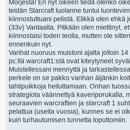
Morjesta! En nyt oikeen tiedä olenko oi
teidän Starcraft luolanne tuntui luontevi
kiinnostuttuani pelistä. Elikkä olen ehkä 
(33v) Vantaalta. Pitkään olen miettinyt, et
kiinnostaisi toden teolla, mutten ole sitt
ennenkuin nyt.
Vanhat nuoruus muistoni ajalta jolloin 1
pc:llä warcraft1:stä ovat kiteytyneet syvä
Muistellessani mennyttä ja tarkastellessan
perkele on se pakko vanhan äijänkin koit
tahtipuikkoja heiluttamaan. Onhan tuossa
strategiota väännettyä kaveriporukalla, m
seuraavien warcraftien ja starcraft 1 suh
pelattua (useita vuosia), kunnes se ei 
kuin turhautumisen tunnetta loputtomiin.