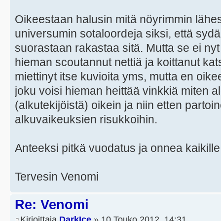
Oikeestaan halusin mitä nöyrimmin lähesty
universumin sotaloordeja siksi, että sydäme
suorastaan rakastaa sitä. Mutta se ei nyt v
hieman scoutannut nettiä ja koittanut kats
miettinyt itse kuvioita yms, mutta en oik
joku voisi hieman heittää vinkkiä miten a
(alkutekijöistä) oikein ja niin etten partoin
alkuvaikeuksien risukkoihin.
Anteeksi pitkä vuodatus ja onnea kaikill
Tervesin Venomi
Re: Venomi
Kirjoittaja
DarkIce
» 10 Touko 2012, 14:31