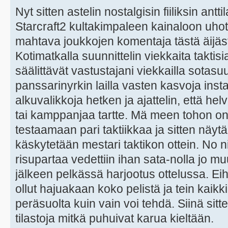
Nyt sitten astelin nostalgisin fiiliksin ant
Starcraft2 kultakimpaleen kainaloon uho
mahtava joukkojen komentaja tästä äijäs
Kotimatkalla suunnittelin viekkaita taktis
säälittävät vastustajani viekkailla sotasuu
panssarinyrkin lailla vasten kasvoja instal
alkuvalikkoja hetken ja ajattelin, että hel
tai kamppanjaa tartte. Mä meen tohon onl
testaamaan pari taktiikkaa ja sitten näyt
käskytetään mestari taktikon ottein. No ni
risupartaa vedettiin ihan sata-nolla jo 
jälkeen pelkässä harjootus ottelussa. Ei
ollut hajuakaan koko pelistä ja tein kaikk
peräsuolta kuin vain voi tehdä. Siinä sitte
tilastoja mitkä puhuivat karua kieltään.