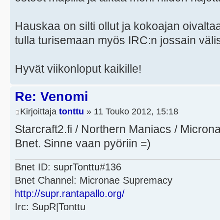
Hauskaa on silti ollut ja kokoajan oivaltaa
tulla turisemaan myös IRC:n jossain väli
Hyvät viikonloput kaikille!
Re: Venomi
Kirjoittaja
tonttu
» 11 Touko 2012, 15:18
Starcraft2.fi / Northern Maniacs / Micr
Bnet. Sinne vaan pyöriin =)
Bnet ID: suprTonttu#136
Bnet Channel: Micronae Supremacy
http://supr.rantapallo.org/
Irc: SupR|Tonttu