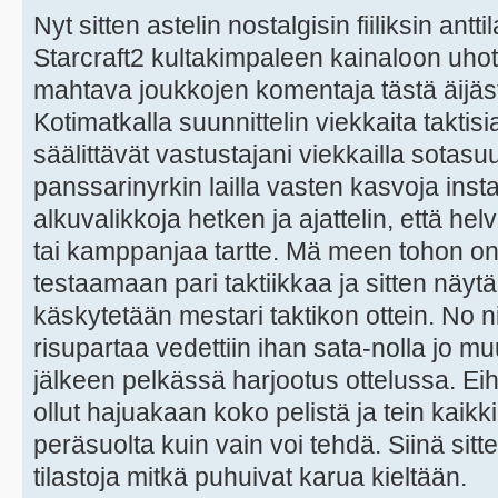
Nyt sitten astelin nostalgisin fiiliksin ant
Starcraft2 kultakimpaleen kainaloon uho
mahtava joukkojen komentaja tästä äijäs
Kotimatkalla suunnittelin viekkaita taktis
säälittävät vastustajani viekkailla sotasuu
panssarinyrkin lailla vasten kasvoja instal
alkuvalikkoja hetken ja ajattelin, että hel
tai kamppanjaa tartte. Mä meen tohon onl
testaamaan pari taktiikkaa ja sitten näyt
käskytetään mestari taktikon ottein. No ni
risupartaa vedettiin ihan sata-nolla jo 
jälkeen pelkässä harjootus ottelussa. Ei
ollut hajuakaan koko pelistä ja tein kaikk
peräsuolta kuin vain voi tehdä. Siinä sitte
tilastoja mitkä puhuivat karua kieltään.