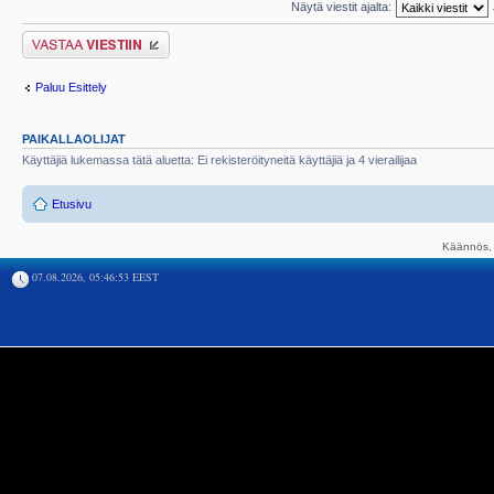
Näytä viestit ajalta:
Lähetä vastaus
Paluu Esittely
PAIKALLAOLIJAT
Käyttäjiä lukemassa tätä aluetta: Ei rekisteröityneitä käyttäjiä ja 4 vierailijaa
Etusivu
Käännös, 
07.08.2026, 05:46:53 EEST