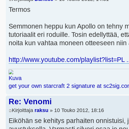
Termos
Semmonen heppu kun Apollo on tehny mie
tutoriaalit eri roduille. Tosin edellyttää, e
noita kun vahtaa moneen otteeseen niin
http://www.youtube.com/playlist?list=PL .
get your own starcraft 2 signature at sc2sig.c
Re: Venomi
Kirjoittaja
raksu
» 10 Touko 2012, 18:16
Eiköhän se kehitys parhaiten onnistuisi, 
avustuksella. Varmasti silveri osaa jo neu