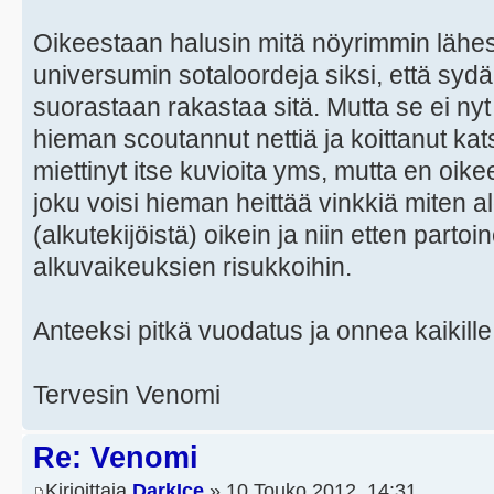
Oikeestaan halusin mitä nöyrimmin lähesty
universumin sotaloordeja siksi, että sydäme
suorastaan rakastaa sitä. Mutta se ei nyt v
hieman scoutannut nettiä ja koittanut kats
miettinyt itse kuvioita yms, mutta en oik
joku voisi hieman heittää vinkkiä miten a
(alkutekijöistä) oikein ja niin etten partoin
alkuvaikeuksien risukkoihin.
Anteeksi pitkä vuodatus ja onnea kaikill
Tervesin Venomi
Re: Venomi
Kirjoittaja
DarkIce
» 10 Touko 2012, 14:31