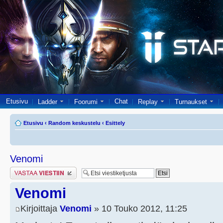
Etusivu
Chat
Ladder
Foorumi
Replay
Turnaukset
Etusivu
‹
Random keskustelu
‹
Esittely
Venomi
Lähetä vastaus
Venomi
Kirjoittaja
Venomi
» 10 Touko 2012, 11:25