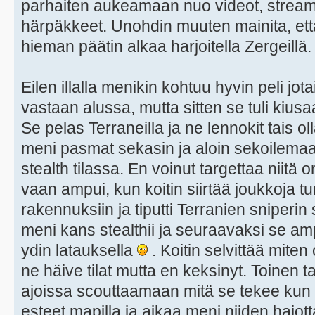
parhaiten aukeamaan nuo videot, streamit
härpäkkeet. Unohdin muuten mainita, että
hieman päätin alkaa harjoitella Zergeillä.
Eilen illalla menikin kohtuu hyvin peli jo
vastaan alussa, mutta sitten se tuli kiu
Se pelas Terraneilla ja ne lennokit tais o
meni pasmat sekasin ja aloin sekoilemaa
stealth tilassa. En voinut targettaa niitä 
vaan ampui, kun koitin siirtää joukkoja tur
rakennuksiin ja tiputti Terranien sniper
meni kans stealthii ja seuraavaksi se am
ydin latauksella
. Koitin selvittää miten
ne häive tilat mutta en keksinyt. Toinen t
ajoissa scouttaamaan mitä se tekee kun ze
esteet mapilla ja aikaa meni niiden hajot