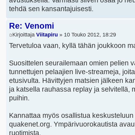
tehdä sen kansantajuisesti.
Re: Venomi
Kirjoittaja
Viitapiru
» 10 Touko 2012, 18:29
Tervetuloa vaan, kyllä tähän joukkoon 
Suosittelen seurailemaan omien pelien v
tunnettujen pelaajien live-streameja, joit
etusivulta. Hävittyjen matsien jälkeen kan
ja katsella rauhassa replay ja selvitell
puihin.
Kannattaa myös osallistua keskusteluun i
quakenet.org. Ympärivuorokautista avautu
ruotimista.