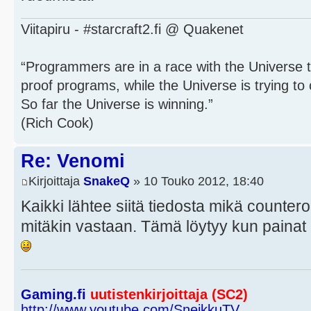
Viitapiru - #starcraft2.fi @ Quakenet
“Programmers are in a race with the Universe to
proof programs, while the Universe is trying to 
So far the Universe is winning.”
(Rich Cook)
Re: Venomi
Kirjoittaja
SnakeQ
» 10 Touko 2012, 18:40
Kaikki lähtee siitä tiedosta mikä counter
mitäkin vastaan. Tämä löytyy kun pain
Gaming.fi
uutistenkirjoittaja (SC2)
http://www.youtube.com/SneikkuTV