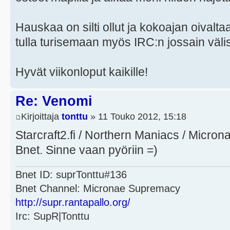
Hauskaa on silti ollut ja kokoajan oivaltaa
tulla turisemaan myös IRC:n jossain väli
Hyvät viikonloput kaikille!
Re: Venomi
Kirjoittaja
tonttu
» 11 Touko 2012, 15:18
Starcraft2.fi / Northern Maniacs / Micr
Bnet. Sinne vaan pyöriin =)
Bnet ID: suprTonttu#136
Bnet Channel: Micronae Supremacy
http://supr.rantapallo.org/
Irc: SupR|Tonttu