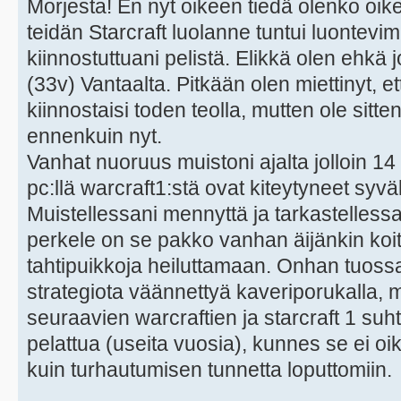
Morjesta! En nyt oikeen tiedä olenko oi
teidän Starcraft luolanne tuntui luontevi
kiinnostuttuani pelistä. Elikkä olen ehkä 
(33v) Vantaalta. Pitkään olen miettinyt, et
kiinnostaisi toden teolla, mutten ole sitt
ennenkuin nyt.
Vanhat nuoruus muistoni ajalta jolloin 1
pc:llä warcraft1:stä ovat kiteytyneet syvä
Muistellessani mennyttä ja tarkastellessan
perkele on se pakko vanhan äijänkin koit
tahtipuikkoja heiluttamaan. Onhan tuossa
strategiota väännettyä kaveriporukalla, m
seuraavien warcraftien ja starcraft 1 suh
pelattua (useita vuosia), kunnes se ei 
kuin turhautumisen tunnetta loputtomiin.