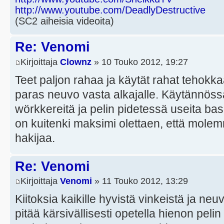
http://www.youtube.com/DeadlyDestructive
(SC2 aiheisia videoita)
Re: Venomi
Kirjoittaja
Clownz
» 10 Touko 2012, 19:27
Teet paljon rahaa ja käytät rahat tehokk
paras neuvo vasta alkajalle. Käytännöss
wörkkereitä ja pelin pidetessä useita ba
on kuitenki maksimi olettaen, että mol
hakijaa.
Re: Venomi
Kirjoittaja
Venomi
» 11 Touko 2012, 13:29
Kiitoksia kaikille hyvistä vinkeistä ja neu
pitää kärsivällisesti opetella hienon peli