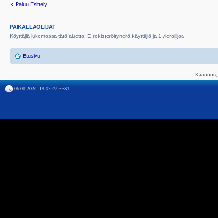
Paluu Esittely
PAIKALLAOLIJAT
Käyttäjiä lukemassa tätä aluetta: Ei rekisteröityneitä käyttäjiä ja 1 vierailijaa
Etusivu
Käännös, 
06.08.2026, 19:03:49 EEST