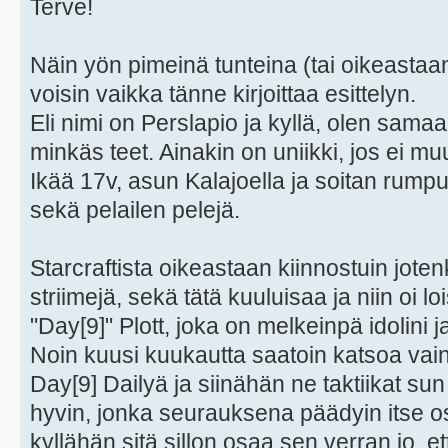
Terve!
Näin yön pimeinä tunteina (tai oikeastaa
voisin vaikka tänne kirjoittaa esittelyn.
Eli nimi on Perslapio ja kyllä, olen samaa
minkäs teet. Ainakin on uniikki, jos ei mu
Ikää 17v, asun Kalajoella ja soitan rumpuja
sekä pelailen pelejä.
Starcraftista oikeastaan kiinnostuin jotenk
striimejä, sekä tätä kuuluisaa ja niin oi 
"Day[9]" Plott, joka on melkeinpä idolini 
Noin kuusi kuukautta saatoin katsoa vain
Day[9] Dailyä ja siinähän ne taktiikat sun
hyvin, jonka seurauksena päädyin itse o
kyllähän sitä sillon osaa sen verran jo, e