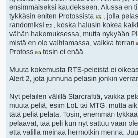
ensimmäiseksi kaudekseen. Alussa en tie
tykkäsin eniten Protossista
, jolla pelas
randomiksi
, koska halusin kokea kaikk
vähän hakemuksessa, mutta nykyään Plat
mistä en ole vaihtamassa, vaikka terran
Protoss
tosin ei enää.
Muuta kokemusta RTS-peleistä ei oikeast
Alert 2, jota junnuna pelasin jonkin verra
Nyt pelailen välillä Starcraftiä, vaikka 
muuta peliä, esim LoL tai MTG, mutta aika 
tätä peliä pelata. Tosin, enemmän tykkää
pelaavat, tää peli kun nyt sattuu vaan o
että välillä meinaa hermotkin mennä. Juu