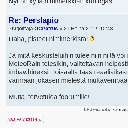
Nyt on kyllä nimimerkkien kuningas
Re: Perslapio
Kirjoittaja
OCPetrus
» 29 Heinä 2012, 12:43
Haha, pisteet nimimerkistä!
Ja mitä keskusteluihin tulee niin niitä voi
MeteoRain totesikin, valitettavan helpos
imbawhineksi. Toisaalta taas reaaliaika
varmaan jokasen mielestä mukavempaa 
Mutta, tervetuloa foorumille!
Näytä viestit ajalta:
Lähetä vastaus