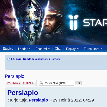
Etusivu
Chat
Ladder
Foorumi
Replay
Turnaukset
Etusivu
‹
Random keskustelu
‹
Esittely
Perslapio
Lähetä vastaus
Perslapio
Kirjoittaja
Perslapio
» 29 Heinä 2012, 04:29