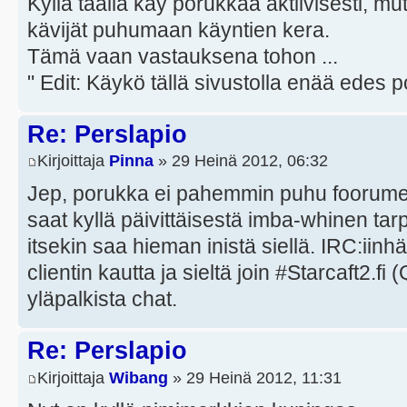
Kyllä täällä käy porukkaa aktiivisesti, mut
kävijät puhumaan käyntien kera.
Tämä vaan vastauksena tohon ...
" Edit: Käykö tällä sivustolla enää edes p
Re: Perslapio
Kirjoittaja
Pinna
» 29 Heinä 2012, 06:32
Jep, porukka ei pahemmin puhu foorumeilla
saat kyllä päivittäisestä imba-whinen tarp
itsekin saa hieman inistä siellä. IRC:ii
clientin kautta ja sieltä join #Starcaft2.fi
yläpalkista chat.
Re: Perslapio
Kirjoittaja
Wibang
» 29 Heinä 2012, 11:31