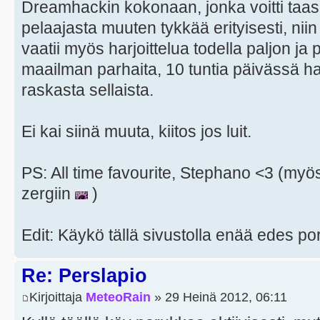
Dreamhackin kokonaan, jonka voitti taas
pelaajasta muuten tykkää erityisesti, nii
vaatii myös harjoittelua todella paljon ja p
maailman parhaita, 10 tuntia päivässä har
raskasta sellaista.
Ei kai siinä muuta, kiitos jos luit.
PS: All time favourite, Stephano <3 (myös
zergiin
)
Edit: Käykö tällä sivustolla enää edes po
Re: Perslapio
Kirjoittaja
MeteoRain
» 29 Heinä 2012, 06:11