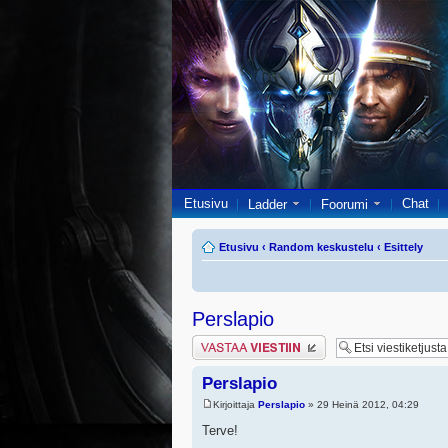
Etusivu
Chat
Ladder
Foorumi
Etusivu
‹
Random keskustelu
‹
Esittely
Perslapio
Lähetä vastaus
Perslapio
Kirjoittaja
Perslapio
» 29 Heinä 2012, 04:29
Terve!