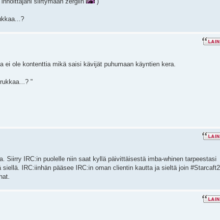
innoittajani siirtymään zergiin
)
ukkaa...?
ta ei ole kontenttia mikä saisi kävijät puhumaan käyntien kera.
rukkaa...? "
 Siirry IRC:in puolelle niin saat kyllä päivittäisestä imba-whinen tarpeestasi
ä siellä. IRC:iinhän pääsee IRC:in oman clientin kautta ja sieltä join #Starcaft2.
hat.