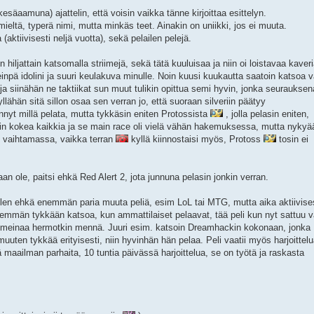
esäaamuna) ajattelin, että voisin vaikka tänne kirjoittaa esittelyn.
mieltä, typerä nimi, mutta minkäs teet. Ainakin on uniikki, jos ei muuta.
(aktiivisesti neljä vuotta), sekä pelailen pelejä.
n hiljattain katsomalla striimejä, sekä tätä kuuluisaa ja niin oi loistavaa kaver
inpä idolini ja suuri keulakuva minulle. Noin kuusi kuukautta saatoin katsoa v
ja siinähän ne taktiikat sun muut tulikin opittua semi hyvin, jonka seurauksen
lähän sitä sillon osaa sen verran jo, että suoraan silveriin päätyy
yt millä pelata, mutta tykkäsin eniten Protossista
, jolla pelasin eniten,
in kokea kaikkia ja se main race oli vielä vähän hakemuksessa, mutta nykyä
e vaihtamassa, vaikka terran
kyllä kiinnostaisi myös, Protoss
tosin ei
 ole, paitsi ehkä Red Alert 2, jota junnuna pelasin jonkin verran.
elailen ehkä enemmän paria muuta peliä, esim LoL tai MTG, mutta aika aktiivise
 enemmän tykkään katsoa, kun ammattilaiset pelaavat, tää peli kun nyt sattuu 
lä meinaa hermotkin mennä. Juuri esim. katsoin Dreamhackin kokonaan, jonka
muuten tykkää erityisesti, niin hyvinhän hän pelaa. Peli vaatii myös harjoittel
itä maailman parhaita, 10 tuntia päivässä harjoittelua, se on työtä ja raskasta