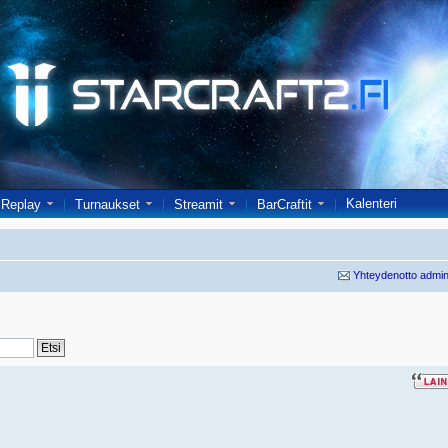
Kalenteri
Replay
Turnaukset
Streamit
BarCraftit
Yhteydenotto admin