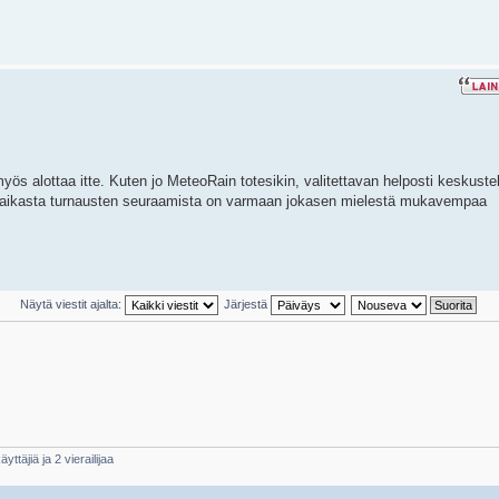
 myös alottaa itte. Kuten jo MeteoRain totesikin, valitettavan helposti keskuste
liaikasta turnausten seuraamista on varmaan jokasen mielestä mukavempaa
Näytä viestit ajalta:
Järjestä
yttäjiä ja 2 vierailijaa