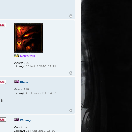
MeteoRain
Viestit:
229
Liittynyt:
26 Heinä 2010, 21:28
Pinna
Viestit:
116
Liittynyt:
25 Tammi 2011, 14:57
fi
Wibang
Viestit:
87
Liittynyt:
21 Huhti 2010, 15:30