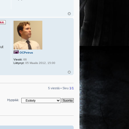
lut
OCPetrus
Viestit:
66
Liittynyt:
05 Maalis 2012, 15:00
5 viestiä • Sivu
1
/
1
Hyppää: