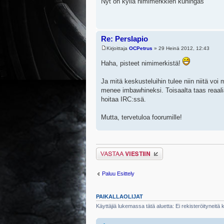
Nyt on kyllä nimimerkkien kuningas
Re: Perslapio
Kirjoittaja
OCPetrus
» 29 Heinä 2012, 12:43
Haha, pisteet nimimerkistä!
Ja mitä keskusteluihin tulee niin niitä voi
menee imbawhineksi. Toisaalta taas reaa
hoitaa IRC:ssä.
Mutta, tervetuloa foorumille!
Lähetä vastaus
Paluu Esittely
PAIKALLAOLIJAT
Käyttäjiä lukemassa tätä aluetta: Ei rekisteröityneitä kä