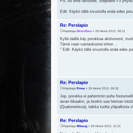
PS: All time favourite, Stephano <3 (myös 
Edit: Käykö tällä sivustolla enää edes por
Re: Perslapio
Kirjoittaja
MeteoRain
» 29 Heinä 2012, 06:11
Kyllä täällä käy porukkaa aktiivisesti, mut
Tämä vaan vastauksena tohon ...
" Edit: Käykö tällä sivustolla enää edes po
Re: Perslapio
Kirjoittaja
Pinna
» 29 Heinä 2012, 06:32
Jep, porukka ei pahemmin puhu foorumeilla.
aivan liikaakin, ja itsekin saa hieman inist
(Quakenetissä), taikka tuolta yläpalkista c
Re: Perslapio
Kirjoittaja
Wibang
» 29 Heinä 2012, 11:31