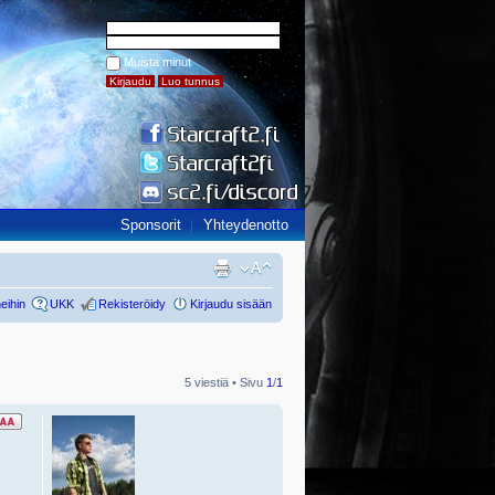
Muista minut
Sponsorit
Yhteydenotto
eihin
UKK
Rekisteröidy
Kirjaudu sisään
5 viestiä • Sivu
1
/
1