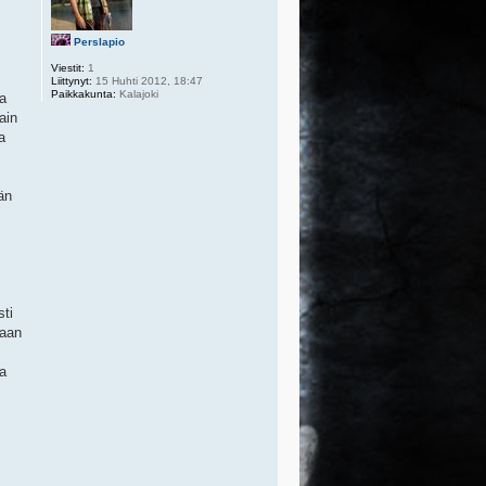
Perslapio
Viestit:
1
Liittynyt:
15 Huhti 2012, 18:47
Paikkakunta:
Kalajoki
ia
ain
a
än
sti
vaan
ua