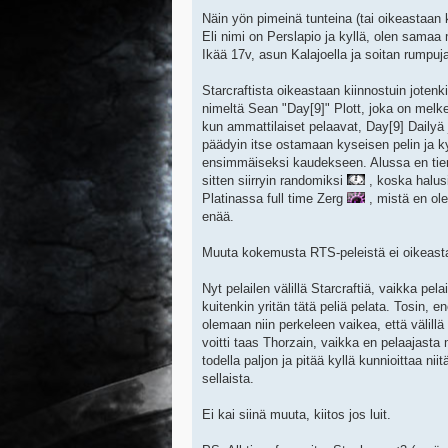
Näin yön pimeinä tunteina (tai oikeastaan k
Eli nimi on Perslapio ja kyllä, olen samaa 
Ikää 17v, asun Kalajoella ja soitan rumpuja 
Starcraftista oikeastaan kiinnostuin jotenki
nimeltä Sean "Day[9]" Plott, joka on melke
kun ammattilaiset pelaavat, Day[9] Dailyä 
päädyin itse ostamaan kyseisen pelin ja kyl
ensimmäiseksi kaudekseen. Alussa en tienn
sitten siirryin randomiksi
, koska halus
Platinassa full time Zerg
, mistä en ol
enää.
Muuta kokemusta RTS-peleistä ei oikeastaan
Nyt pelailen välillä Starcraftiä, vaikka p
kuitenkin yritän tätä peliä pelata. Tosin,
olemaan niin perkeleen vaikea, että välil
voitti taas Thorzain, vaikka en pelaajasta 
todella paljon ja pitää kyllä kunnioittaa ni
sellaista.
Ei kai siinä muuta, kiitos jos luit.