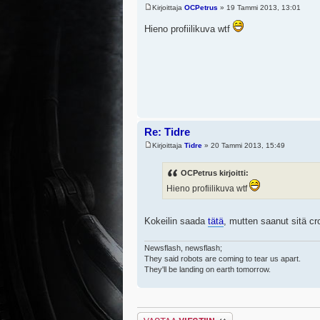
Kirjoittaja
OCPetrus
» 19 Tammi 2013, 13:01
Hieno profiilikuva wtf
Re: Tidre
Kirjoittaja
Tidre
» 20 Tammi 2013, 15:49
OCPetrus kirjoitti:
Hieno profiilikuva wtf
Kokeilin saada
tätä
, mutten saanut sitä c
Newsflash, newsflash;
They said robots are coming to tear us apart.
They'll be landing on earth tomorrow.
Lähetä vastaus