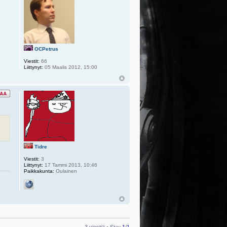
OCPetrus
Viestit:
66
Liittynyt:
05 Maalis 2012, 15:00
Tidre
Viestit:
3
Liittynyt:
17 Tammi 2013, 10:46
Paikkakunta:
Oulainen
3 viestiä • Sivu
1
/
1