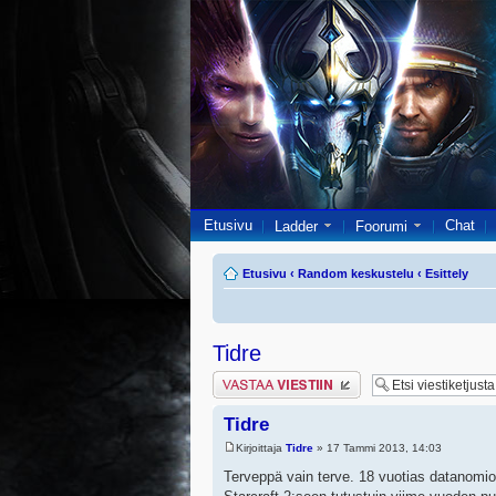
Etusivu
Chat
Ladder
Foorumi
Etusivu
‹
Random keskustelu
‹
Esittely
Tidre
Lähetä vastaus
Tidre
Kirjoittaja
Tidre
» 17 Tammi 2013, 14:03
Terveppä vain terve. 18 vuotias datanomiopi