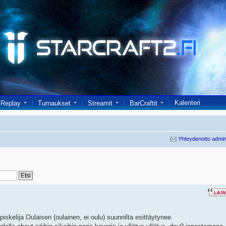
Kalenteri
Replay
Turnaukset
Streamit
BarCraftit
Yhteydenotto admin
skelija Oulaisen (oulainen, ei oulu) suunnilta esittäytynee.