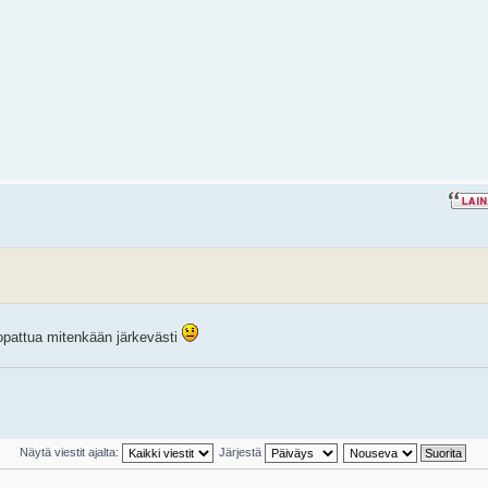
ropattua mitenkään järkevästi
Näytä viestit ajalta:
Järjestä