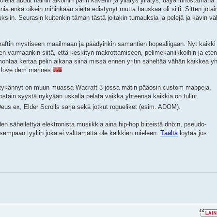
lella about näihin aikoihin parin kaverin ja yllätys yllätys, day9 innostamana.
ia enkä oikein mihinkään sieltä edistynyt mutta hauskaa oli silti. Sitten jotai
ksiin. Seurasin kuitenkin tämän tästä joitakin turnauksia ja pelejä ja kävin väl
rcraftin mystiseen maailmaan ja päädyinkin samantien hopealiigaan. Nyt kaikki
n varmaankin siitä, että keskityn makrottamiseen, pelimekaniikkoihin ja eten
montaa kertaa pelin aikana siinä missä ennen yritin säheltää vähän kaikkea y
tta love dem marines
a tykännyt on muun muassa Wacraft 3 jossa mätin pääosin custom mappeja,
jostain syystä nykyään uskalla pelata vaikka yhteensä kaikkia on tullut
eus ex, Elder Scrolls sarja sekä jotkut rogueliket (esim. ADOM).
en sähellettyä elektronista musiikkia aina hip-hop biiteistä dnb:n, pseudo-
isempaan tyyliin joka ei välttämättä ole kaikkien mieleen.
Täältä
löytää jos