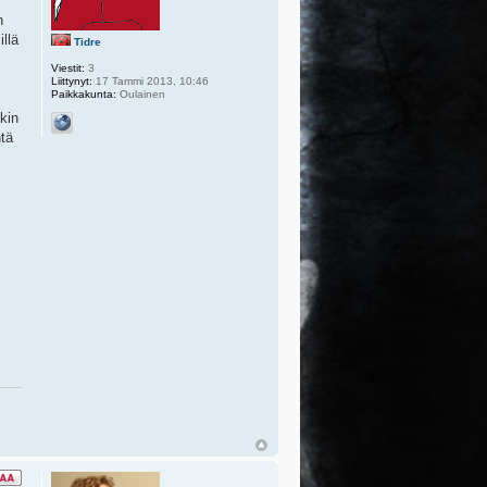
n
illä
Tidre
Viestit:
3
Liittynyt:
17 Tammi 2013, 10:46
Paikkakunta:
Oulainen
kin
htä