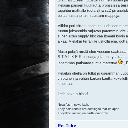
Starcraft 2:seen tutustuin viime vuoden puo
Pelasin parisen kuukautta pronssissa terran
tapahtui matkalla (dota 2) ja sc2 jäi unohdu
pelaamassa joitakin custom mappeja.
Viikko pari sitten innostuin uudelleen sta
tuntuu jokseenkin sujuvan paremmin johtue
siihen etten supply blockaa itseäni kovin 
aikaa. Vieläkin terranille uskollisena, go
Muita pelejä mistä olen vuosien saatoss
S.T.A.L.K.E.R pelisarja jota en kylläkään 
lähemmäs parisataa tuntia mätettyä
, D
Pelailun ohella on tullut jo useamman vuod
chiptunen ja vähän kaiken kautta kokeilull
kinostaa.
Let's have a blast!
Newsflash, newsflash;
They said robots are coming to tear us apart.
They'll be landing on earth tomorrow.
Re: Tidre