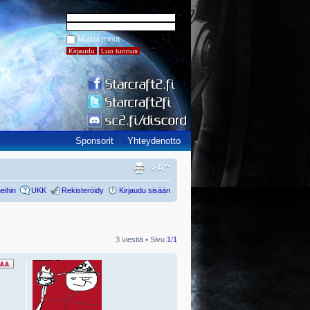
Muista minut
Sponsorit
Yhteydenotto
eihin
UKK
Rekisteröidy
Kirjaudu sisään
3 viestiä • Sivu
1
/
1