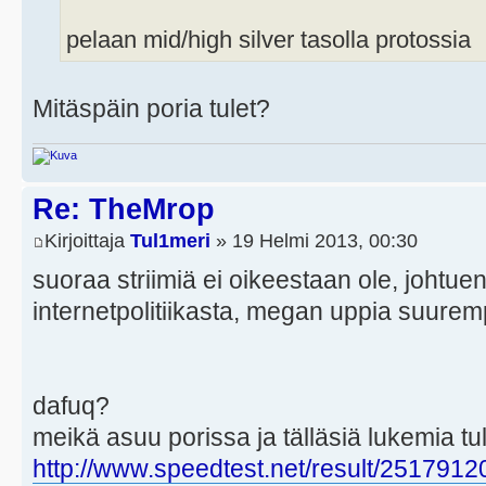
pelaan mid/high silver tasolla protossia
Mitäspäin poria tulet?
Re: TheMrop
Kirjoittaja
Tul1meri
» 19 Helmi 2013, 00:30
suoraa striimiä ei oikeestaan ole, johtuen
internetpolitiikasta, megan uppia suure
dafuq?
meikä asuu porissa ja tälläsiä lukemia tu
http://www.speedtest.net/result/251791