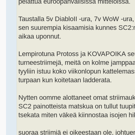
pelattua euroopanvälisissä mittelöissä.
Taustalla 5v DiabloII -ura, 7v WoW -ura, 
sen suurempia kisaamisia kunnes SC2:n t
aikaa uponnut.
Lempirotuna Protoss ja KOVAPOIKA se
turneestriimejä, meitä on kolme jamppaa
tyyliin istuu koko viikonlopun kattelemass
turpaan kun koitetaan ladderata.
Nytten oomme alottaneet omat striimauks
SC2 painotteista matskua on tullut tuupit
tsekata miten väkeä kiinnostaa isojen hik
suoraa striimiä ei oikeestaan ole, johtue