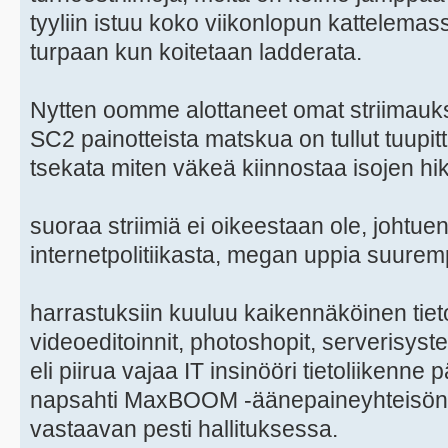
tyyliin istuu koko viikonlopun kattelemassa
turpaan kun koitetaan ladderata.
Nytten oomme alottaneet omat striimaukse
SC2 painotteista matskua on tullut tuupitt
tsekata miten väkeä kiinnostaa isojen hik
suoraa striimiä ei oikeestaan ole, johtuen
internetpolitiikasta, megan uppia suure
harrastuksiin kuuluu kaikennäköinen tie
videoeditoinnit, photoshopit, serverisysteem
eli piirua vajaa IT insinööri tietoliikenne
napsahti MaxBOOM -äänepaineyhteisön V
vastaavan pesti hallituksessa.