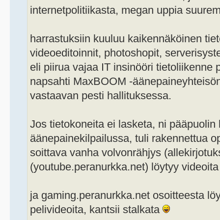
internetpolitiikasta, megan uppia suure
harrastuksiin kuuluu kaikennäköinen ti
videoeditoinnit, photoshopit, serverisystee
eli piirua vajaa IT insinööri tietoliikenn
napsahti MaxBOOM -äänepaineyhteisön 
vastaavan pesti hallituksessa.
Jos tietokoneita ei lasketa, ni pääpuolin
äänepainekilpailussa, tuli rakennettua
soittava vanha volvonrähjys (allekirjotuk
(youtube.peranurkka.net) löytyy videoita
ja gaming.peranurkka.net osoitteesta löy
pelivideoita, kantsii stalkata