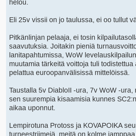
helou.
Eli 25v vissii on jo taulussa, ei oo tullu
Pitkänlinjan pelaaja, ei tosin kilpailuta
saavutuksia. Joitakin pieniä turnausvoit
lanitapahtumissa, WoW levelauskilpailun 
muutamia tärkeitä voittoja tuli todistettua
pelattua euroopanvälisissä mittelöissä.
Taustalla 5v DiabloII -ura, 7v WoW -ura, n
sen suurempia kisaamisia kunnes SC2:n t
aikaa uponnut.
Lempirotuna Protoss ja KOVAPOIKA seu
turneestriimejä, meitä on kolme jamppaa