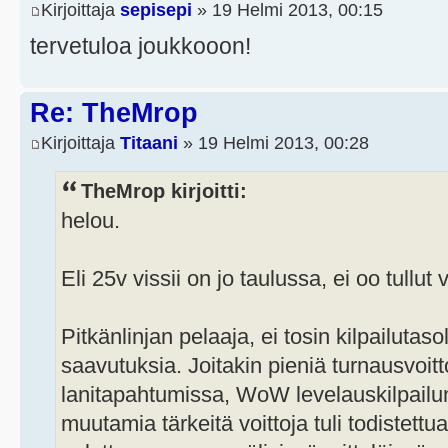
Kirjoittaja
sepisepi
» 19 Helmi 2013, 00:15
tervetuloa joukkooon!
Re: TheMrop
Kirjoittaja
Titaani
» 19 Helmi 2013, 00:28
TheMrop kirjoitti:
helou.
Eli 25v vissii on jo taulussa, ei oo tullu
Pitkänlinjan pelaaja, ei tosin kilpailut
saavutuksia. Joitakin pieniä turnausvoi
lanitapahtumissa, WoW levelauskilpailun
muutamia tärkeitä voittoja tuli todistettu