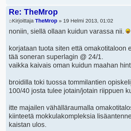
Re: TheMrop
Kirjoittaja
TheMrop
» 19 Helmi 2013, 01:02
noniin, siellä ollaan kuidun varassa nii.
korjataan tuota siten että omakotitaloon
tää soneran superlagin @ 24/1.
vaikka kaivais oman kuidun maahan hinta 
broidilla toki tuossa tommilantien opiske
100/40 josta tulee jotain/jotain riippuen
itte majailen vähälläraumalla omakotitalo
kiinteetä mokkulakompleksia lisäantennei
kaistan ulos.