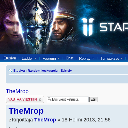
Etusivu
Chat
Ladder
Foorumi
Replay
Turnaukset
Etusivu
‹
Random keskustelu
‹
Esittely
TheMrop
Lähetä vastaus
TheMrop
Kirjoittaja
TheMrop
» 18 Helmi 2013, 21:56