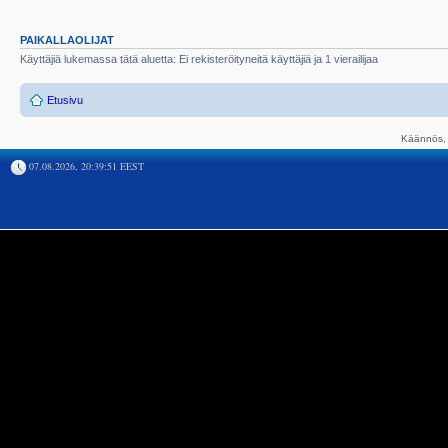
PAIKALLAOLIJAT
Käyttäjiä lukemassa tätä aluetta: Ei rekisteröityneitä käyttäjiä ja 1 vierailijaa
Etusivu
Käännös, 
07.08.2026, 20:39:51 EEST