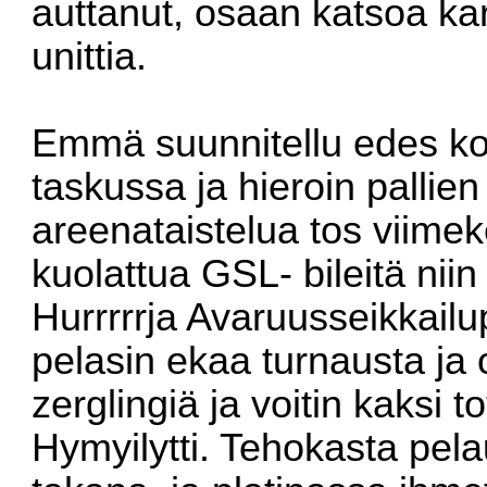
auttanut, osaan katsoa kart
unittia.
Emmä suunnitellu edes kos
taskussa ja hieroin pallie
areenataistelua tos viimek
kuolattua GSL- bileitä niin i
Hurrrrrja Avaruusseikkailu
pelasin ekaa turnausta ja
zerglingiä ja voitin kaksi to
Hymyilytti. Tehokasta pela