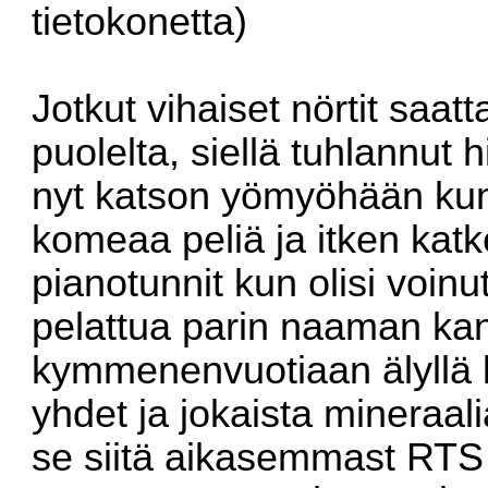
tietokonetta)
Jotkut vihaiset nörtit saat
puolelta, siellä tuhlannut
nyt katson yömyöhään kun 
komeaa peliä ja itken katke
pianotunnit kun olisi voinut
pelattua parin naaman kans
kymmenenvuotiaan älyllä b
yhdet ja jokaista mineraal
se siitä aikasemmast RTS