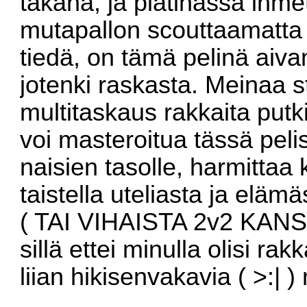
takana, ja platinassa ihme
mutapallon scouttaamatta 
tiedä, on tämä pelinä aiv
jotenki raskasta. Meinaa s
multitaskaus rakkaita putkia
voi masteroitua tässä peli
naisien tasolle, harmittaa 
taistella uteliasta ja elä
( TAI VIHAISTA 2v2 KANSS
sillä ettei minulla olisi ra
liian hikisenvakavia ( >:|